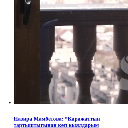
Назира Мамбетова: “Каражаттын
тартыштыгынан көп кыялдарым