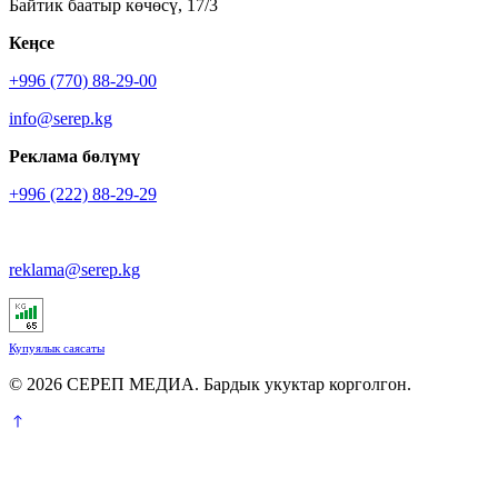
Байтик баатыр көчөсү, 17/3
Кеӊсе
+996 (770) 88-29-00
info@serep.kg
Реклама бөлүмү
+996 (222) 88-29-29
reklama@serep.kg
Купуялык саясаты
© 2026 СЕРЕП МЕДИА. Бардык укуктар корголгон.