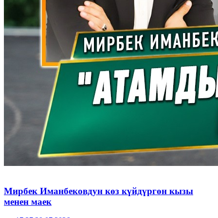
Мирбек Иманбековдун көз күйдүргөн кызы
менен маек