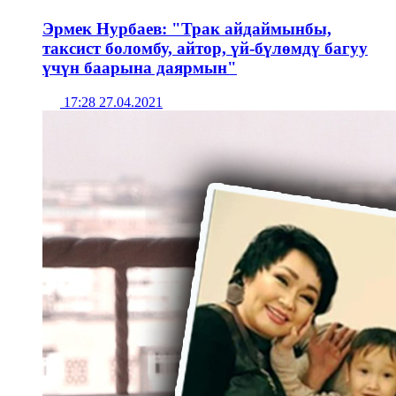
Эрмек Нурбаев: "Трак айдаймынбы,
таксист боломбу, айтор, үй-бүлөмдү багуу
үчүн баарына даярмын"
17:28 27.04.2021