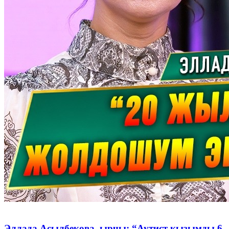
Эллада Асылбекова, ырчы: “Аутист кызымды 6