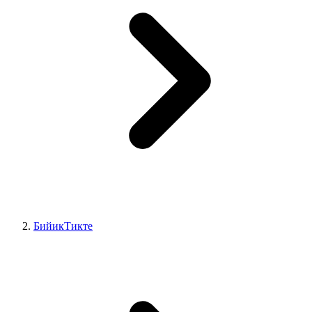
БийикТикте