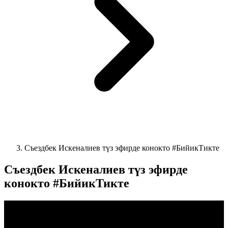
Съездбек Искеналиев түз эфирде конокто #БийикТикте
Съездбек Искеналиев түз эфирде
конокто #БийикТикте