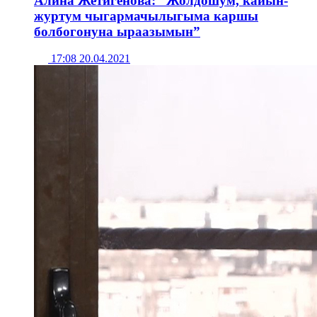
Алина Жетигенова: “Жолдошум, кайын-
журтум чыгармачылыгыма каршы
болбогонуна ыраазымын”
17:08 20.04.2021