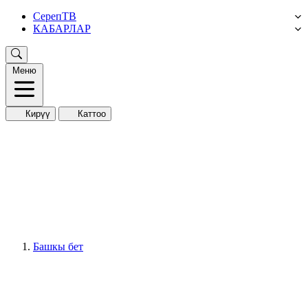
СерепТВ
КАБАРЛАР
Меню
Кирүү
Каттоо
Башкы бет