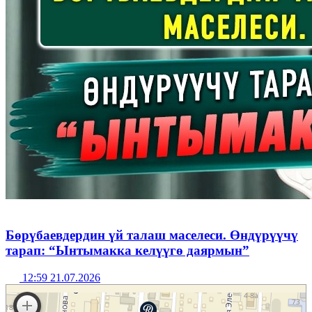
Бөрүбаевдердин үй талаш маселеси. Өндүрүүчү
тарап: “Ынтымакка келүүгө даярмын”
12:59 21.07.2026