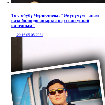
Токтобүбү Черикчиева: "Өкүнүчүм - апам
каза болордо акыркы керээзин укпай
калганым"
20:16 05.05.2021