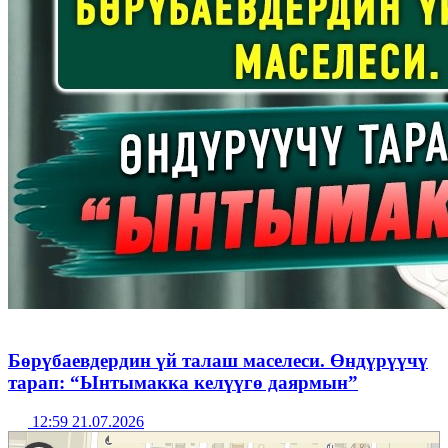
Бөрүбаевдердин үй талаш маселеси. Өндүрүүчү
тарап: “Ынтымакка келүүгө даярмын”
12:59 21.07.2026