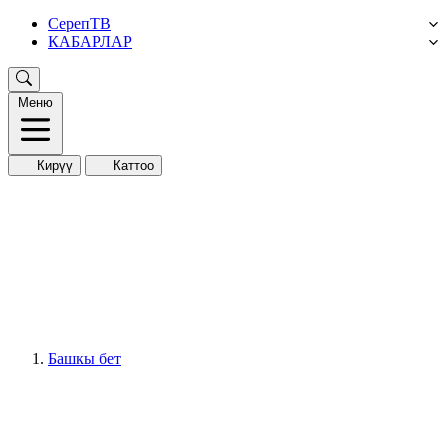
СерепТВ
КАБАРЛАР
Меню
Кирүү
Каттоо
Башкы бет