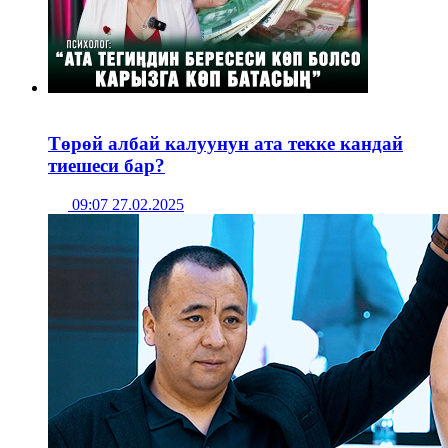
Төрөй албай калуунун ата текке кандай
тиешеси бар?
09:07 27.02.2025