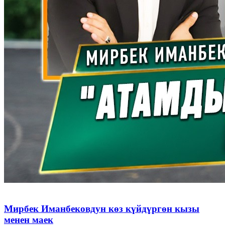
Мирбек Иманбековдун көз күйдүргөн кызы
менен маек