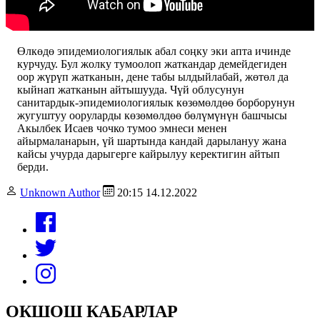
Өлкөдө эпидемиологиялык абал соңку эки апта ичинде
курчуду. Бул жолку тумоолоп жаткандар демейдегиден
оор жүрүп жатканын, дене табы ылдыйлабай, жөтөл да
кыйнап жатканын айтышууда. Чүй облусунун
санитардык-эпидемиологиялык көзөмөлдөө борборунун
жугуштуу ооруларды көзөмөлдөө бөлүмүнүн башчысы
Акылбек Исаев чочко тумоо эмнеси менен
айырмаланарын, үй шартында кандай дарылануу жана
кайсы учурда дарыгерге кайрылуу керектигин айтып
берди.
Unknown Author
20:15 14.12.2022
ОКШОШ КАБАРЛАР