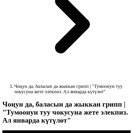
Чоңун да, баласын да жыккан грипп | "Тумоонун туу
чокусуна жете элекпиз. Ал январда күтүлөт"
Чоңун да, баласын да жыккан грипп |
"Тумоонун туу чокусуна жете элекпиз.
Ал январда күтүлөт"