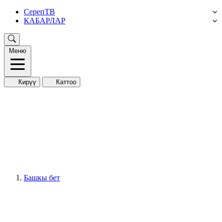
СерепТВ
КАБАРЛАР
Меню
Кирүү
Каттоо
Башкы бет