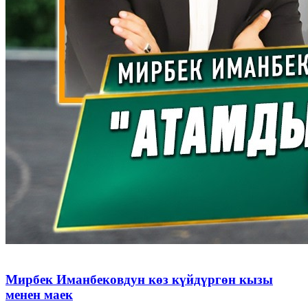
Мирбек Иманбековдун көз күйдүргөн кызы
менен маек