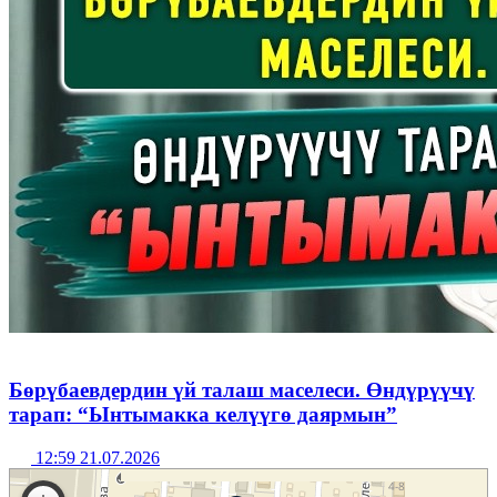
Бөрүбаевдердин үй талаш маселеси. Өндүрүүчү
тарап: “Ынтымакка келүүгө даярмын”
12:59 21.07.2026