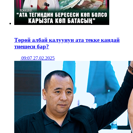
Төрөй албай калуунун ата текке кандай
тиешеси бар?
09:07 27.02.2025