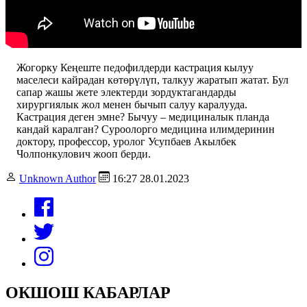
Жогорку Кеңеште педофилдерди кастрация кылуу
маселеси кайрадан көтөрүлүп, талкуу жаратып жатат. Бул
сапар жашы жете электерди зордуктагандарды
хирургиялык жол менен бычып салуу каралууда.
Кастрация деген эмне? Бычуу – медициналык планда
кандай каралган? Суроолорго медицина илимдеринин
доктору, профессор, уролог Усупбаев Акылбек
Чолпонкулович жооп берди.
Unknown Author
16:27 28.01.2023
ОКШОШ КАБАРЛАР