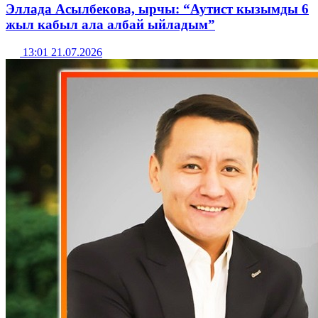
Эллада Асылбекова, ырчы: “Аутист кызымды 6
жыл кабыл ала албай ыйладым”
13:01 21.07.2026