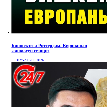
Бишкектеги Роттердам! Европанын
жашоосун сезиңиз
02:52 16.05.2026