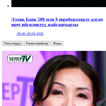
Элдик Банк 500 млн $ евробонддорду алгач
ирет ийгиликтүү жайгаштырды
09:46 28.04.2026
Популярдуу
Коментарийлер
Жаңы