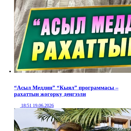
“Асыл Меддин” “Кыял” программасы –
рахаттын жогорку деңгээли
18:51 19.06.2026