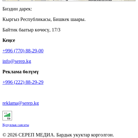
Биздин дарек:
Кыргыз Республикасы, Бишкек шаары.
Байтик баатыр көчөсү, 17/3
Кеӊсе
+996 (770) 88-29-00
info@serep.kg
Реклама бөлүмү
+996 (222) 88-29-29
reklama@serep.kg
Купуялык саясаты
© 2026 СЕРЕП МЕДИА. Бардык укуктар корголгон.