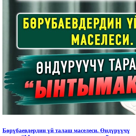
Бөрүбаевдердин үй талаш маселеси. Өндүрүүчү