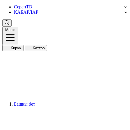
СерепТВ
КАБАРЛАР
Меню
Кирүү
Каттоо
Башкы бет