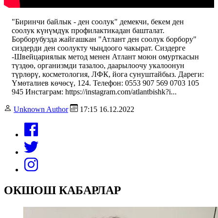
"Биринчи байлык - ден соолук" демекчи, бекем ден
соолук күнүмдүк профилактикадан башталат.
Борборубузда жайгашкан "Атлант ден соолук борбору"
сиздерди ден соолукту чыңдоого чакырат. Сиздерге
-Швейцариялык метод менен Атлант моюн омурткасын
түздөө, организмди тазалоо, даарылоочу укалоонун
түрлөрү, косметология, ЛФК, йога сунуштайбыз. Дареги:
Үмөталиев көчөсү, 124. Телефон: 0553 907 569 0703 105
945 Инстаграм: https://instagram.com/atlantbishk?i...
Unknown Author
17:15 16.12.2022
ОКШОШ КАБАРЛАР