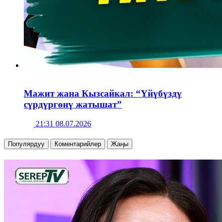
Мажит жана Кызсайкал: “Үйүбүздү
сүрдүргөнү жатышат”
21:31 08.07.2026
Популярдуу
Коментарийлер
Жаңы