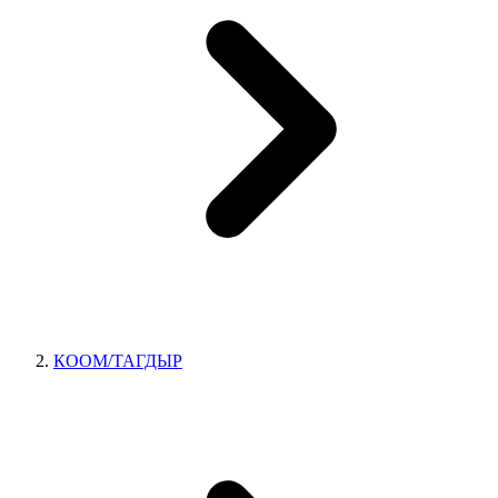
КООМ/ТАГДЫР