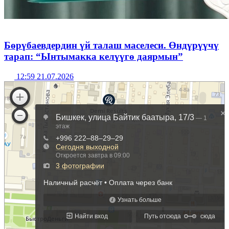
Бөрүбаевдердин үй талаш маселеси. Өндүрүүчү
тарап: “Ынтымакка келүүгө даярмын”
12:59 21.07.2026