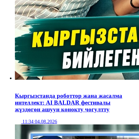
Кыргызстанда роботтор жана жасалма
интеллект: AI BALDAR фестивалы
жүздөгөн ашуун конокту чогултту
11:34 04.08.2026