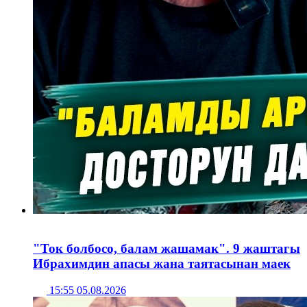
"Ток болбосо, балам жашамак". 9 жаштагы
Ибрахимдин апасы жана таятасынан маек
15:55 05.08.2026