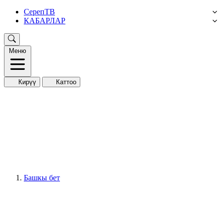
СерепТВ
КАБАРЛАР
Меню
Кирүү
Каттоо
Башкы бет