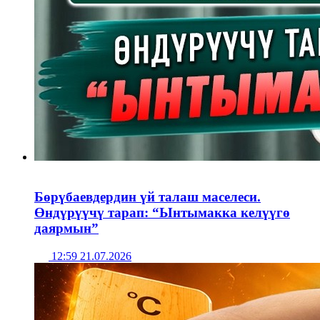
Бөрүбаевдердин үй талаш маселеси.
Өндүрүүчү тарап: “Ынтымакка келүүгө
даярмын”
12:59 21.07.2026