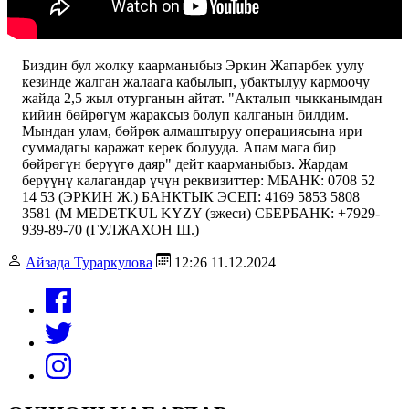
Биздин бул жолку каарманыбыз Эркин Жапарбек уулу
кезинде жалган жалаага кабылып, убактылуу кармоочу
жайда 2,5 жыл отурганын айтат. "Акталып чыкканымдан
кийин бөйрөгүм жараксыз болуп калганын билдим.
Мындан улам, бөйрөк алмаштыруу операциясына ири
суммадагы каражат керек болууда. Апам мага бир
бөйрөгүн берүүгө даяр" дейт каарманыбыз. Жардам
берүүнү калагандар үчүн реквизиттер: МБАНК: 0708 52
14 53 (ЭРКИН Ж.) БАНКТЫК ЭСЕП: 4169 5853 5808
3581 (M MEDETKUL KYZY (эжеси) СБЕРБАНК: +7929-
939-89-70 (ГУЛЖАХОН Ш.)
Айзада Тураркулова
12:26 11.12.2024