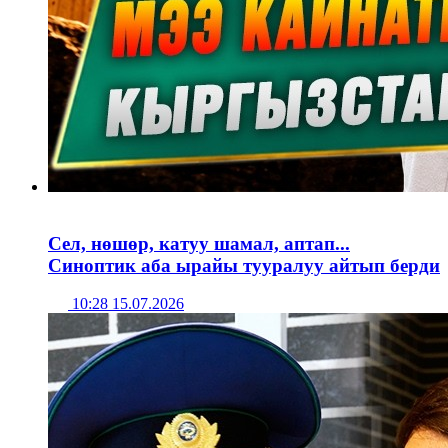
Сел, нөшөр, катуу шамал, аптап...
Синоптик аба ырайы тууралуу айтып берди
10:28 15.07.2026