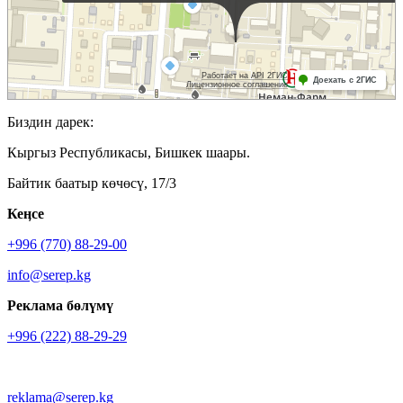
Биздин дарек:
Кыргыз Республикасы, Бишкек шаары.
Байтик баатыр көчөсү, 17/3
Кеӊсе
+996 (770) 88-29-00
info@serep.kg
Реклама бөлүмү
+996 (222) 88-29-29
reklama@serep.kg