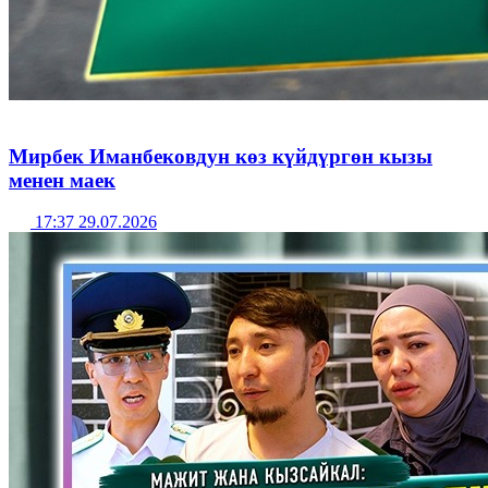
Мирбек Иманбековдун көз күйдүргөн кызы
менен маек
17:37 29.07.2026