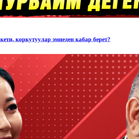
акети, коркутуулар эмнеден кабар берет?