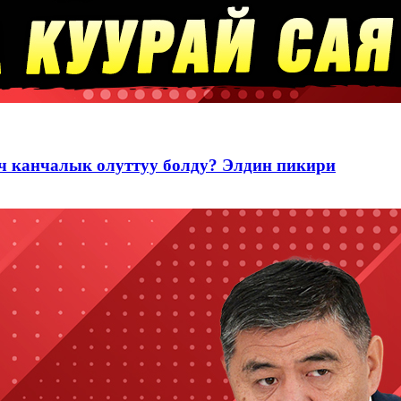
ч канчалык олуттуу болду? Элдин пикири