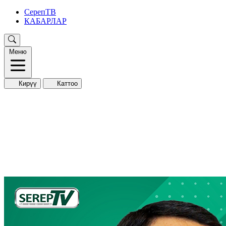
СерепТВ
КАБАРЛАР
Меню
Кирүү
Каттоо