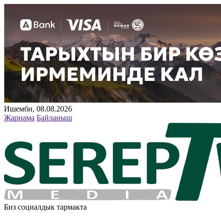
Ишемби, 08.08.2026
Жарнама
Байланыш
Биз социалдык тармакта