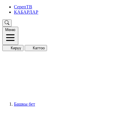
СерепТВ
КАБАРЛАР
Меню
Кирүү
Каттоо
Башкы бет