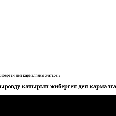
берген деп кармалганы жатабы?
ровду качырып жиберген деп кармалг