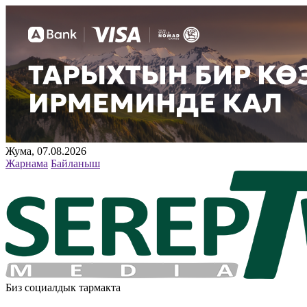
Жума, 07.08.2026
Жарнама
Байланыш
Биз социалдык тармакта