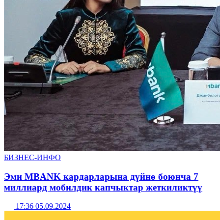
БИЗНЕС-ИНФО
Эми MBANK кардарларына дүйнө боюнча 7
миллиард мобилдик капчыктар жеткиликтүү
17:36 05.09.2024