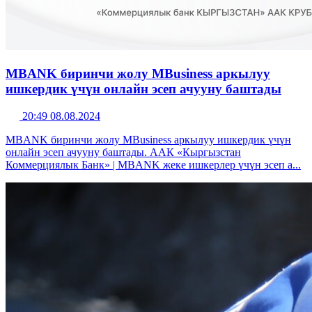
MBANK биринчи жолу MBusiness аркылуу
ишкердик үчүн онлайн эсеп ачууну баштады
20:49 08.08.2024
MBANK биринчи жолу MBusiness аркылуу ишкердик үчүн
онлайн эсеп ачууну баштады. ААК «Кыргызстан
Коммерциялык Банк» | MBANK жеке ишкерлер үчүн эсеп а...