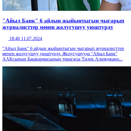
"Айыл Банк" 6 айдын жыйынтыгын чыгарып
журналисттер менен жолугушуу уюштурду
18:46 11.07.2024
"Айыл Банк" 6 айдын жыйынтыгын чыгарып журналисттер
менен жолугушуу уюштурду. Жолугушууда "Айыл Банк"
ААКсынын Башкармасынын төрагасы Тилек Алимджано...