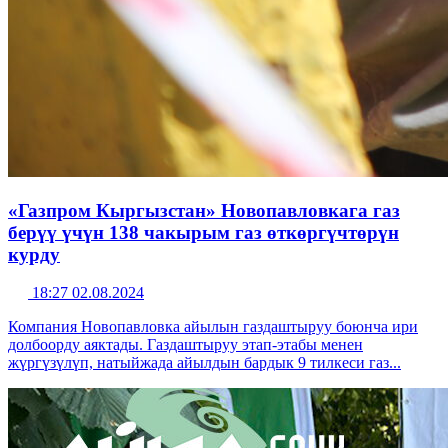
«Газпром Кыргызстан» Новопавловкага газ
берүү үчүн 138 чакырым газ өткөргүчтөрүн
курду
18:27 02.08.2024
Компания Новопавловка айылын газдаштыруу боюнча ири
долбоорду аяктады. Газдаштыруу этап-этабы менен
жүргүзүлүп, натыйжада айылдын бардык 9 тилкеси газ...