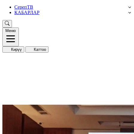
СерепТВ
КАБАРЛАР
Меню
Кирүү
Каттоо