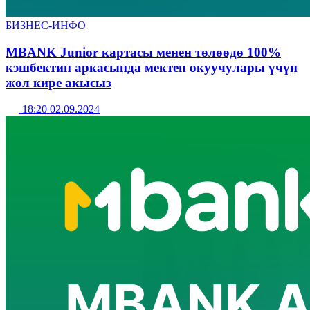
БИЗНЕС-ИНФО
MBANK Junior картасы менен төлөөдө 100%
кэшбектин аркасында мектеп окуучулары үчүн
жол кире акысыз
18:20 02.09.2024