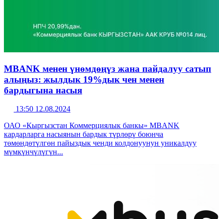
MBANK менен үнөмдөңүз жана пайдалуу сатып
алыңыз: жылдык 19%дык чен менен
бардыгына насыя
13:50 12.08.2024
ОАО «Кыргызстан Коммерциялык банкы» MBANK
кардарларга насыянын бардык түрлөрү боюнча
төмөндөтүлгөн пайыздык ченди колдонуунун уникалдуу
мүмкүнчүлүгүн...