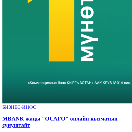
БИЗНЕС-ИНФО
MBANK жаңы "ОСАГО" онлайн кызматын
сунуштайт