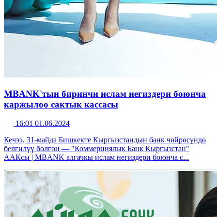
MBANK'тын биринчи ислам негиздери боюнча
каржылоо сактык кассасы
16:01 01.06.2024
Кечээ, 31-майда Бишкекте Кыргызстандын банк чөйрөсүндө
белгилүү болгон — "Коммерциялык Банк Кыргызстан"
ААКсы | MBANK алгачкы ислам негиздери боюнча с...