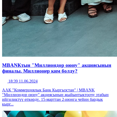
MBANКтын "Миллиондор оюну" акциясынын
финалы. Миллионер ким болду?
18:39 11.06.2024
ААК "Коммерциялык Банк Кыргызстан" | MBANK
"Миллиондор оюну" акциясынын жыйынтыктоочу этабын
ийгиликтүү өткөрдү. 15-марттан 2-июнга чейин бардык
кырг...