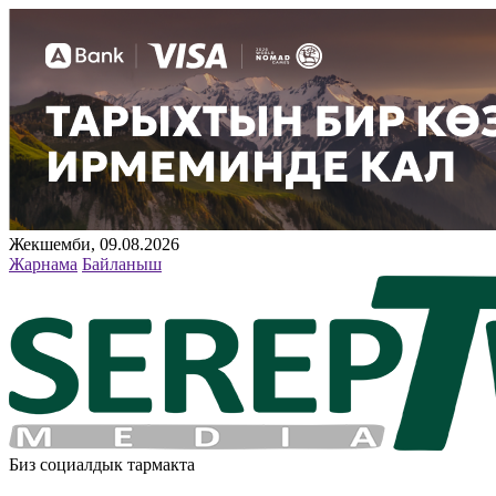
Жекшемби, 09.08.2026
Жарнама
Байланыш
Биз социалдык тармакта