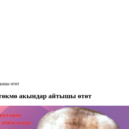
тышы өтөт
 төкмө акындар айтышы өтөт