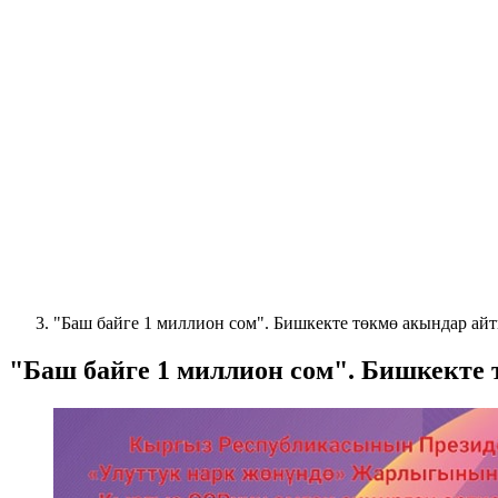
"Баш байге 1 миллион сом". Бишкекте төкмө акындар ай
"Баш байге 1 миллион сом". Бишкекте