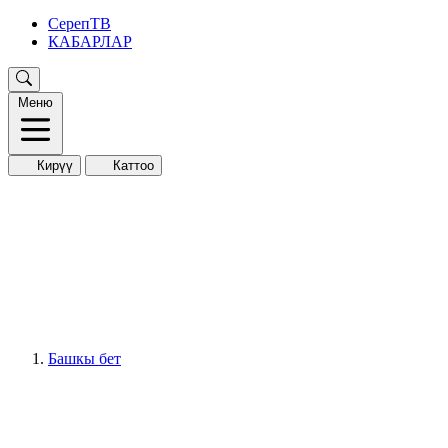
СерепТВ
КАБАРЛАР
Меню
Кирүү
Каттоо
Башкы бет