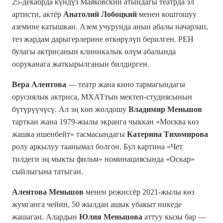
25-декабрда күндүз Маяковский атындагы театрда эл
артисти, актёр
Анатолий Лобоцкий
менен коштошуу
аземине катышкан. Азем учурунда анын абалы начарлап,
тез жардам дарыгерлерине өткөрүлүп берилген. РЕН
булагы актрисанын клиникалык өлүм абалында
ооруканага жаткырылганын билдирген.
Вера Алентова
— театр жана кино тармагындагы
орусиялык актриса, МХАТтын мектеп-студиясынын
бүтүрүүчүсү. Ал эң көп жолдошу
Владимир Меньшов
тарткан жана 1979-жылы экранга чыккан «Москва көз
жашка ишенбейт» тасмасындагы
Катерина Тихомирова
ролу аркылуу таанымал болгон. Бул картина «Чет
тилдеги эң мыкты фильм» номинациясында «Оскар»
сыйлыгына татыган.
Алентова Меньшов
менен режиссёр 2021-жылы көз
жумганга чейин, 50 жылдан ашык убакыт никеде
жашаган. Алардын
Юлия Меньшова
аттуу кызы бар —