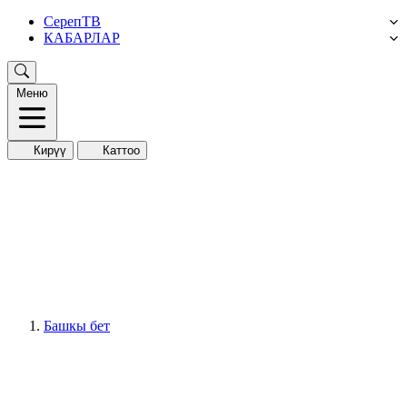
СерепТВ
КАБАРЛАР
Меню
Кирүү
Каттоо
Башкы бет