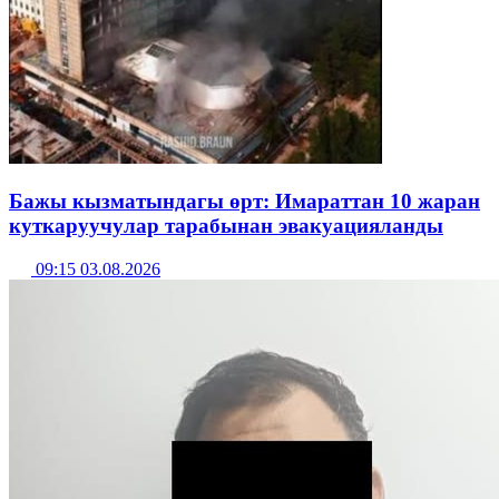
Бажы кызматындагы өрт: Имараттан 10 жаран
куткаруучулар тарабынан эвакуацияланды
09:15 03.08.2026