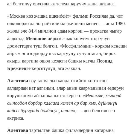
ал белгилүү орусиялык телеалпаруучу жана актриса.
«Москва көз жашка ишенбейт» фильми Россияда да, чет
өлкөлөрдө да чоң ийгиликке жеткени менен — аны 1980-
жылы эле 84,4 миллион адам көргөн — прокатка чыгар
алдында
Меньшов
айрым ачык көрүнүштөр үчүн
дооматтарга туш болгон. «Мосфильмдин» көркөм кеңеши
айрым эпизоддорду кыскартууну сунуштаган, бирок
акыры картина ошол кездеги башкы катчы
Леонид
Брежневге
көрсөтүлүп, ага жаккан.
Алентова
өзү тасма чыккандан кийин көптөгөн
аялдардан кат алганын, алар анын каарманынан өздөрүн
көрүшкөнүн айтышканын эскерген.
«Менимче, мындай
сыноодон борбор калаага келген ар бир кыз, дүйнөнүн
кайсы бурчунда болбосун, өтөт»
, — деп белгилеген
актриса.
Алентова
тартылган башка фильмдердин катарына