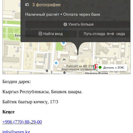
Биздин дарек:
Кыргыз Республикасы, Бишкек шаары.
Байтик баатыр көчөсү, 17/3
Кеӊсе
+996 (770) 88-29-00
info@serep.kg