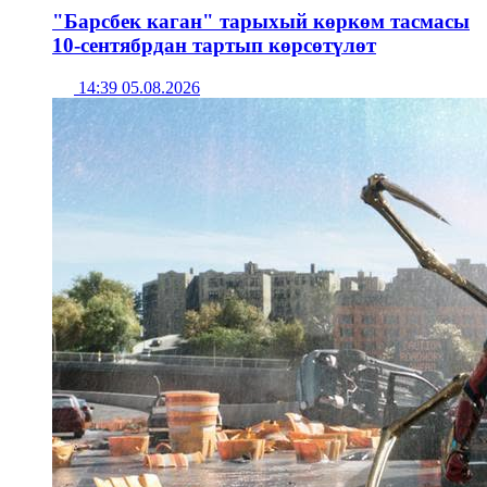
"Барсбек каган" тарыхый көркөм тасмасы
10-сентябрдан тартып көрсөтүлөт
14:39 05.08.2026