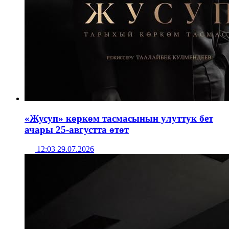
«Жусуп» көркөм тасмасынын улуттук бет
ачары 25-августта өтөт
12:03 29.07.2026