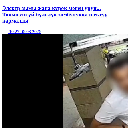
Электр зымы жана күрөк менен уруп...
Токмокто үй-бүлөлүк зомбулукка шектүү
кармалды
10:27 06.08.2026