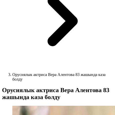
Орусиялык актриса Вера Алентова 83 жашында каза
болду
Орусиялык актриса Вера Алентова 83
жашында каза болду