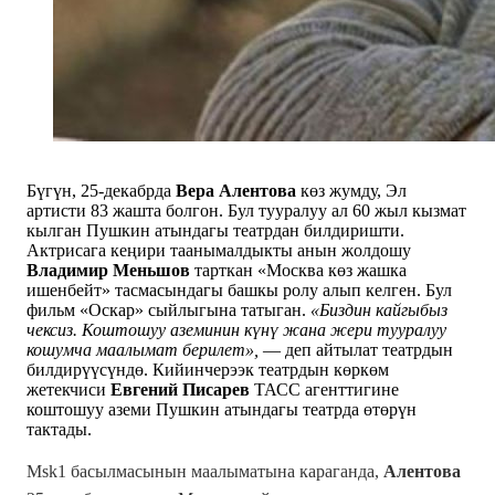
Бүгүн, 25-декабрда
Вера Алентова
көз жумду, Эл
артисти 83 жашта болгон. Бул тууралуу ал 60 жыл кызмат
кылган Пушкин атындагы театрдан билдиришти.
Актрисага кеңири таанымалдыкты анын жолдошу
Владимир Меньшов
тарткан «Москва көз жашка
ишенбейт» тасмасындагы башкы ролу алып келген. Бул
фильм «Оскар» сыйлыгына татыган.
«Биздин кайгыбыз
чексиз. Коштошуу аземинин күнү жана жери тууралуу
кошумча маалымат берилет»,
— деп айтылат театрдын
билдирүүсүндө. Кийинчерээк театрдын көркөм
жетекчиси
Евгений Писарев
ТАСС агенттигине
коштошуу аземи Пушкин атындагы театрда өтөрүн
тактады.
Msk1 басылмасынын маалыматына караганда,
Алентова