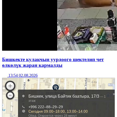
Бишкекте кулакчын уурдоого шектелип чет
өлкөлүк жаран кармалды
13:54 02.08.2026