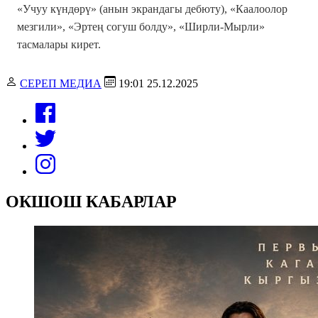
«Учуу күндөрү» (анын экрандагы дебюту), «Каалоолор
мезгили», «Эртең согуш болду», «Ширли-Мырли»
тасмалары кирет.
СЕРЕП МЕДИА
19:01 25.12.2025
ОКШОШ КАБАРЛАР