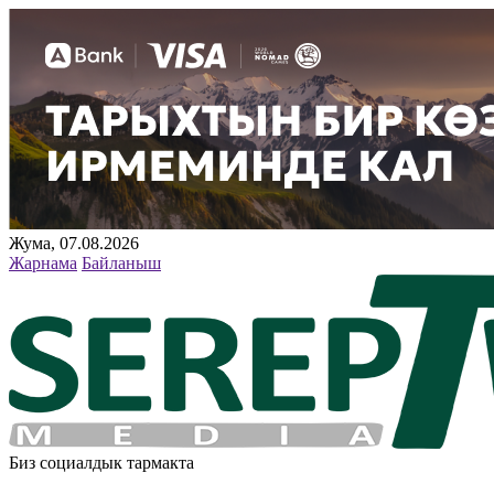
Жума, 07.08.2026
Жарнама
Байланыш
Биз социалдык тармакта