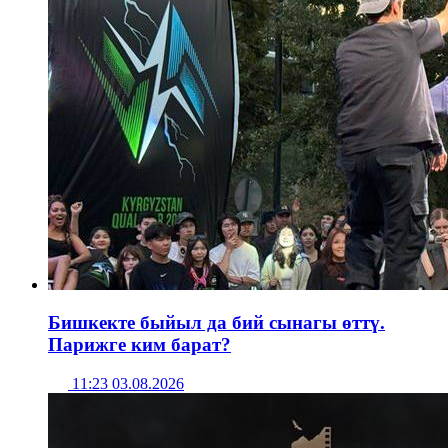
Бишкекте быйыл да бий сынагы өттү.
Парижге ким барат?
11:23 03.08.2026