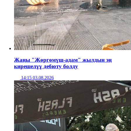
Жаңы "Жөргөмүш-адам" жылдын эң
кирешелүү дебюту болду
14:15 03.08.2026