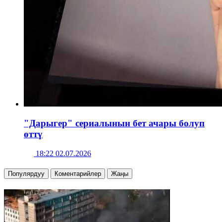
"Дарыгер" сериалынын бет ачары болуп
өттү
18:22 02.07.2026
Популярдуу
Коментарийлер
Жаңы