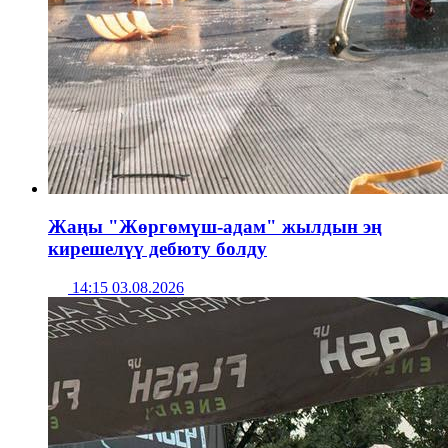
Жаңы "Жөргөмүш-адам" жылдын эң
кирешелүү дебюту болду
14:15 03.08.2026