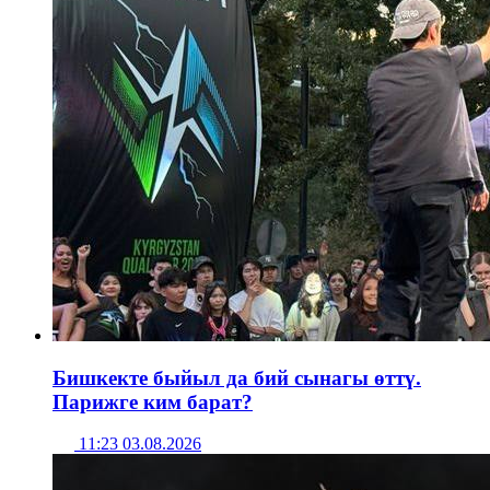
Бишкекте быйыл да бий сынагы өттү.
Парижге ким барат?
11:23 03.08.2026