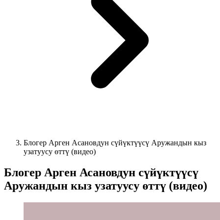
Блогер Арген Асановдун сүйүктүүсү Аружандын кыз
узатуусу өттү (видео)
Блогер Арген Асановдун сүйүктүүсү
Аружандын кыз узатуусу өттү (видео)