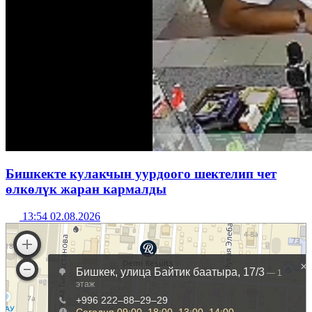
Бишкекте кулакчын уурдоого шектелип чет
өлкөлүк жаран кармалды
13:54 02.08.2026