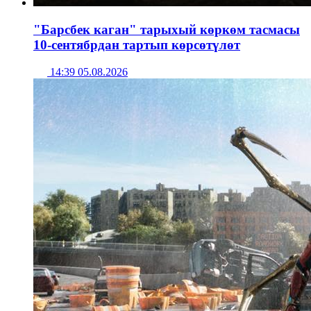
"Барсбек каган" тарыхый көркөм тасмасы
10-сентябрдан тартып көрсөтүлөт
14:39 05.08.2026