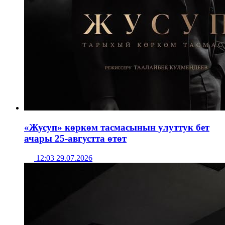
«Жусуп» көркөм тасмасынын улуттук бет
ачары 25-августта өтөт
12:03 29.07.2026