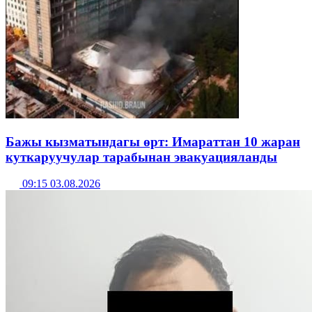
Бажы кызматындагы өрт: Имараттан 10 жаран
куткаруучулар тарабынан эвакуацияланды
09:15 03.08.2026