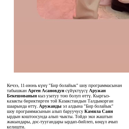
Кечээ, 11-июнь күнү "Бир болайык" шоу программасынан
табышкан
Арген Асановдун
сүйүктүүсү
Аружан
Бекешованын
кыз узатуу тою болуп өттү. Кыргыз-
казакты бириктирген той Казакстандын Талдыкорган
шаарында өттү.
Аружанды
эл алдына "Бир болайык"
шоу программасынын алып баруучусу
Камила Саян
ырдын коштоосунда алып чыкты. Тойдо эки жаштын
жакындары, дос-туугандары ырдап-бийлеп, көңүл ачып
келишти.