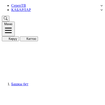
СерепТВ
КАБАРЛАР
Меню
Кирүү
Каттоо
Башкы бет