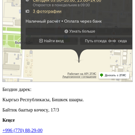
Биздин дарек:
Кыргыз Республикасы, Бишкек шаары.
Байтик баатыр көчөсү, 17/3
Кеӊсе
+996 (770) 88-29-00