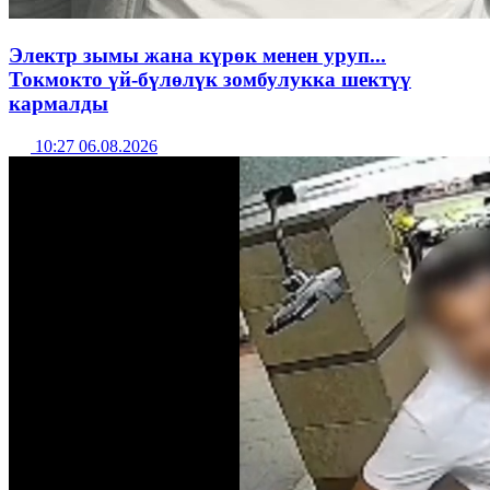
Электр зымы жана күрөк менен уруп...
Токмокто үй-бүлөлүк зомбулукка шектүү
кармалды
10:27 06.08.2026