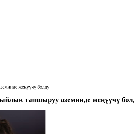
аземинде жеңүүчү болду
сыйлык тапшыруу аземинде жеңүүчү бол