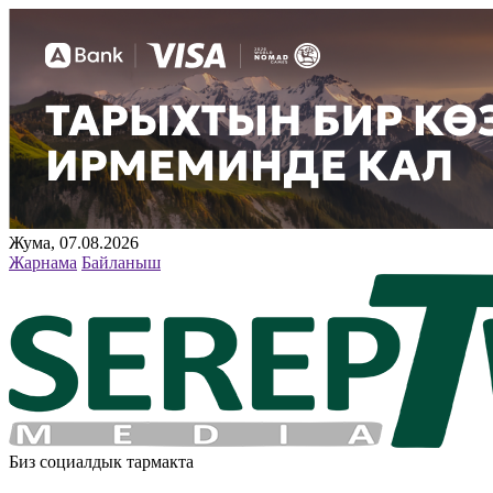
Жума, 07.08.2026
Жарнама
Байланыш
Биз социалдык тармакта