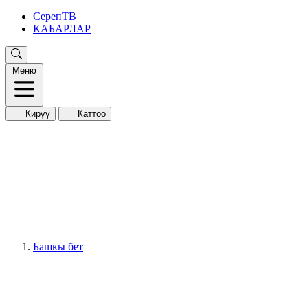
СерепТВ
КАБАРЛАР
Меню
Кирүү
Каттоо
Башкы бет