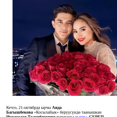
Кечээ, 21-октябрда ырчы
Аида
Багышбекова
«Косылайык» берүүсүндө таанышкан
Нурдөөлөт Төлөпбергенге
турмушка
чыкты
.
СЕРЕП