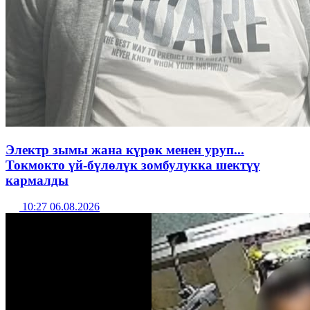
Электр зымы жана күрөк менен уруп...
Токмокто үй-бүлөлүк зомбулукка шектүү
кармалды
10:27 06.08.2026