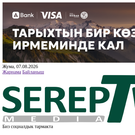
Жума, 07.08.2026
Жарнама
Байланыш
Биз социалдык тармакта