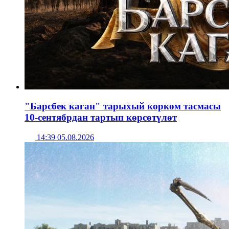
"Барсбек каган" тарыхый көркөм тасмасы
10-сентябрдан тартып көрсөтүлөт
14:39 05.08.2026