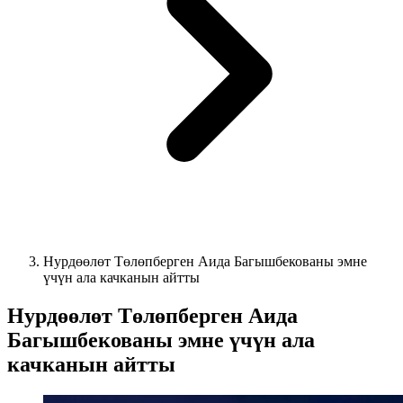
Нурдөөлөт Төлөпберген Аида Багышбекованы эмне
үчүн ала качканын айтты
Нурдөөлөт Төлөпберген Аида
Багышбекованы эмне үчүн ала
качканын айтты