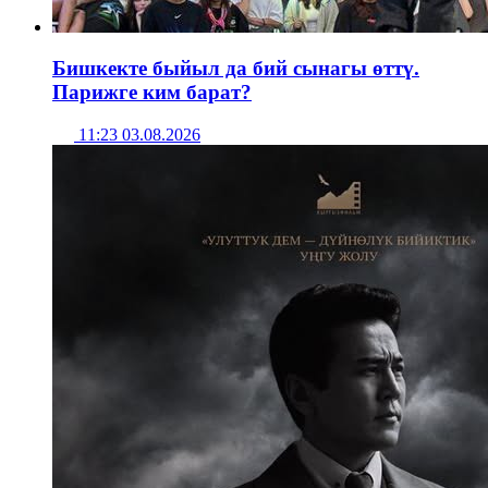
Бишкекте быйыл да бий сынагы өттү.
Парижге ким барат?
11:23 03.08.2026