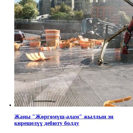
Жаңы "Жөргөмүш-адам" жылдын эң
кирешелүү дебюту болду