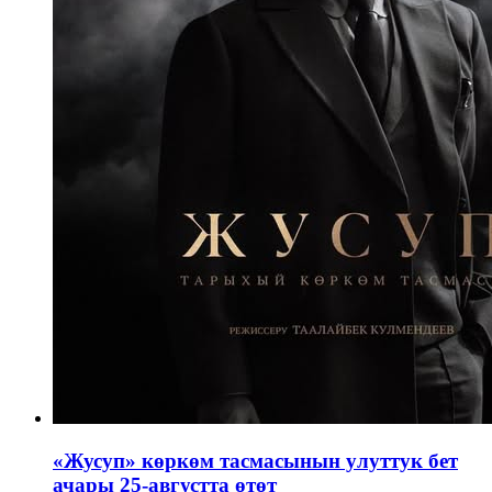
«Жусуп» көркөм тасмасынын улуттук бет
ачары 25-августта өтөт