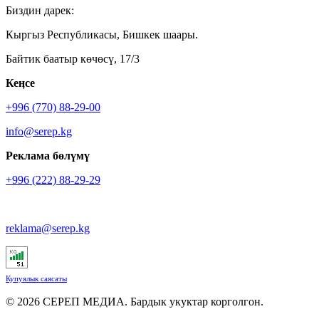
Биздин дарек:
Кыргыз Республикасы, Бишкек шаары.
Байтик баатыр көчөсү, 17/3
Кеӊсе
+996 (770) 88-29-00
info@serep.kg
Реклама бөлүмү
+996 (222) 88-29-29
reklama@serep.kg
Купуялык саясаты
© 2026 СЕРЕП МЕДИА. Бардык укуктар корголгон.