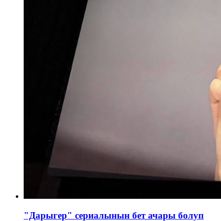
"Дарыгер" сериалынын бет ачары болуп