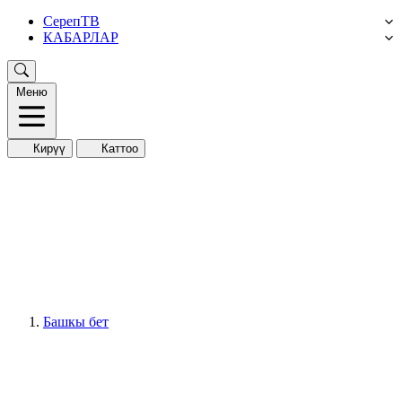
СерепТВ
КАБАРЛАР
Меню
Кирүү
Каттоо
Башкы бет