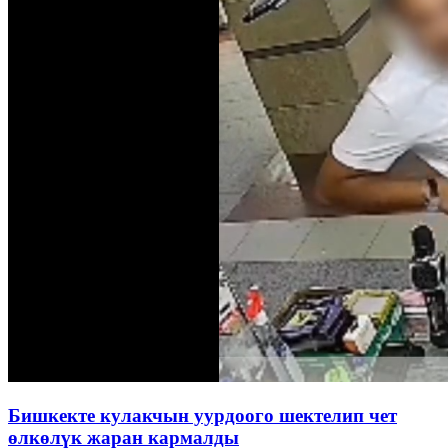
Бишкекте кулакчын уурдоого шектелип чет
өлкөлүк жаран кармалды