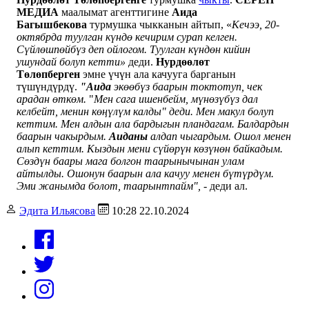
МЕДИА
маалымат агенттигине
Аида
Багышбекова
турмушка чыкканын айтып, «
Кечээ, 20-
октябрда туулган күндө кечирим сурап келген.
Сүйлөшпөйбүз деп ойлогом. Туулган күндөн кийин
ушундай болуп кетти»
деди.
Нурдөөлөт
Төлөпберген
эмне үчүн ала качууга барганын
түшүндүрдү.
"Аида
экөөбүз баарын токтотуп, чек
арадан өткөм.
"
Мен сага ишенбейм, мүнөзүбүз дал
келбейт, менин көңүлүм калды" деди. Мен макул болуп
кеттим. Мен алдын ала бардыгын пландагам. Балдардын
баарын чакырдым.
Аиданы
алдап чыгардым. Ошол менен
алып кеттим. Кыздын мени сүйөрүн көзүнөн байкадым.
Сөздүн баары мага болгон таарынычынан улам
айтылды. Ошонун баарын ала качуу менен бүтүрдүм.
Эми жанымда болот, таарынтпайм", -
деди ал.
Эдита Ильясова
10:28 22.10.2024