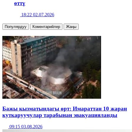
өттү
18:22 02.07.2026
Популярдуу
Коментарийлер
Жаңы
Бажы кызматындагы өрт: Имараттан 10 жаран
куткаруучулар тарабынан эвакуацияланды
09:15 03.08.2026