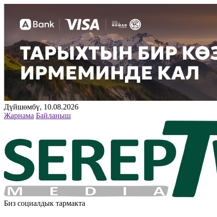
Дүйшөмбү, 10.08.2026
Жарнама
Байланыш
Биз социалдык тармакта