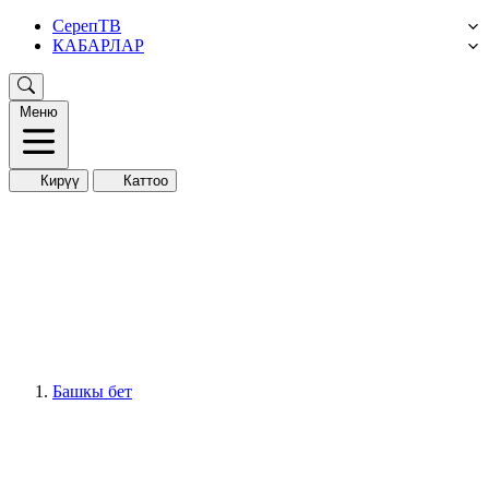
СерепТВ
КАБАРЛАР
Меню
Кирүү
Каттоо
Башкы бет