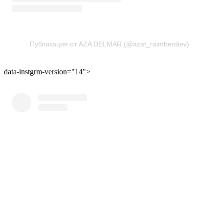
Публикация от AZA DELMAR (@azat_raimberdiev)
data-instgrm-version="14">