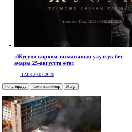
«Жусуп» көркөм тасмасынын улуттук бет
ачары 25-августта өтөт
12:03 29.07.2026
Популярдуу
Коментарийлер
Жаңы