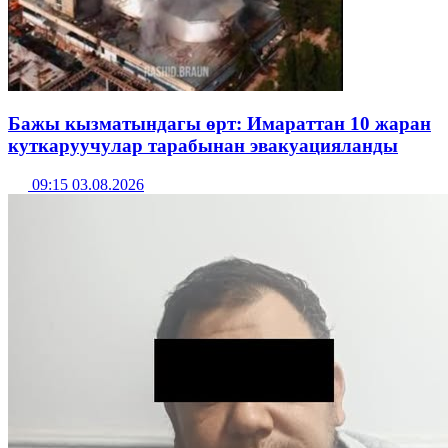
Бажы кызматындагы өрт: Имараттан 10 жаран
куткаруучулар тарабынан эвакуацияланды
09:15 03.08.2026