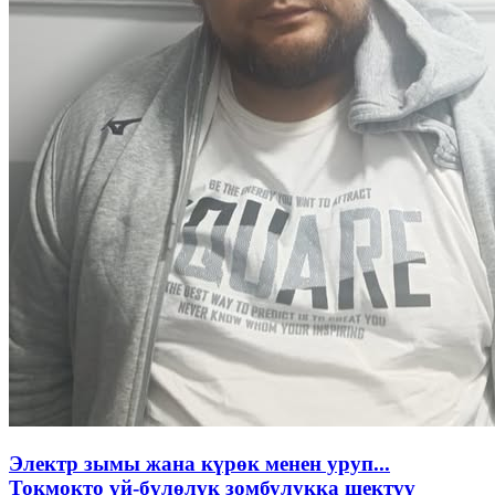
Электр зымы жана күрөк менен уруп...
Токмокто үй-бүлөлүк зомбулукка шектүү