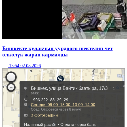
Бишкекте кулакчын уурдоого шектелип чет
өлкөлүк жаран кармалды
13:54 02.08.2026