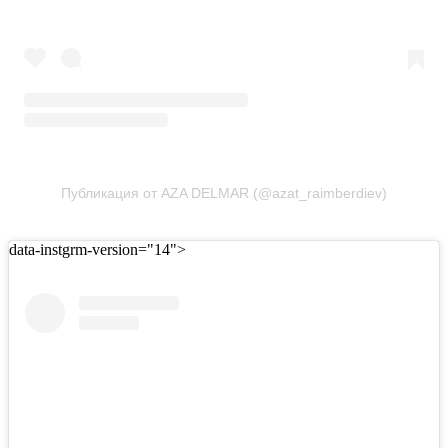
Публикация от AZA DELMAR (@azat_raimberdiev)
data-instgrm-version="14">