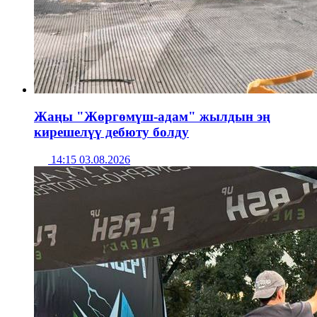
Жаңы "Жөргөмүш-адам" жылдын эң
кирешелүү дебюту болду
14:15 03.08.2026