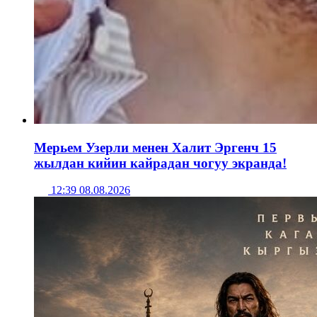
Мерьем Узерли менен Халит Эргенч 15
жылдан кийин кайрадан чогуу экранда!
12:39 08.08.2026