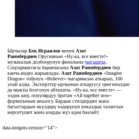
Ырчылар
Бек Исраилов
менен
Азат
Раимбердиев
Орусиянын «Ну-ка, все вместе!»
музыкалык долбоорунун финалына
чыгышты
.
Соцтармактагы баракчасына
Азат Раимбердиев
бир
канча видео жарыялады.
Азат Раимбердиев
«Imagine
Dragon» тобунун «Believer» чыгармасын аткарып, 100
упай алды. Эксперттер ырчынын аткаруусу оригиналдан
да мыкты болгонун айтышты. «Ну-ка, все вместе» —
элдик шоу, популярдуу британ «All together now»
форматынын аналогу. Бардык стилдердин жана
багыттардын өкүлдөрү өздөрүнүн вокалдык талантын
көрсөтүшөт жана аларды жүз адам баалайт.
data-instgrm-version="14">