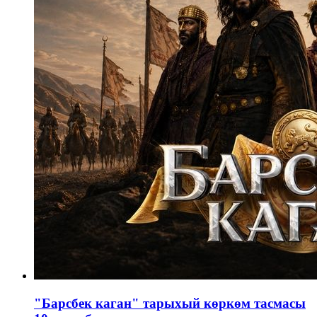
"Барсбек каган" тарыхый көркөм тасмасы