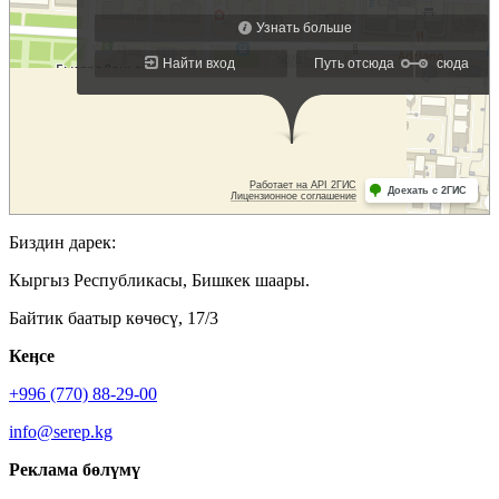
Биздин дарек:
Кыргыз Республикасы, Бишкек шаары.
Байтик баатыр көчөсү, 17/3
Кеӊсе
+996 (770) 88-29-00
info@serep.kg
Реклама бөлүмү