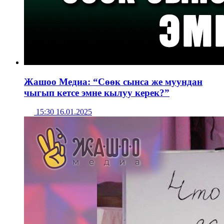
Жашоо Медиа: “Сөөк сынса же муундан
чыгып кетсе эмне кылуу керек?”
15:30 16.01.2025