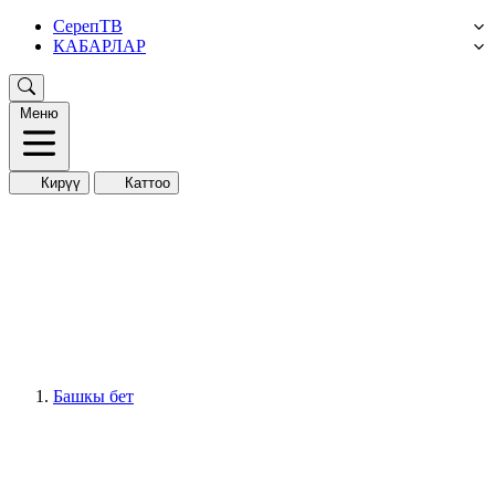
СерепТВ
КАБАРЛАР
Меню
Кирүү
Каттоо
Башкы бет