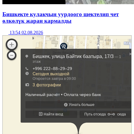
Бишкекте кулакчын уурдоого шектелип чет
өлкөлүк жаран кармалды
13:54 02.08.2026