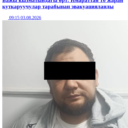
Бажы кызматындагы өрт: Имараттан 10 жаран
куткаруучулар тарабынан эвакуацияланды
09:15 03.08.2026