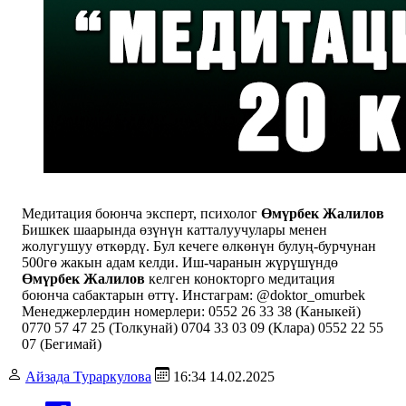
Медитация боюнча эксперт, психолог
Өмүрбек Жалилов
Бишкек шаарында өзүнүн катталуучулары менен
жолугушуу өткөрдү. Бул кечеге өлкөнүн булуң-бурчунан
500гө жакын адам келди. Иш-чаранын жүрүшүндө
Өмүрбек Жалилов
келген конокторго медитация
боюнча сабактарын өттү. Инстаграм: @doktor_omurbek
Менеджерлердин номерлери: 0552 26 33 38 (Каныкей)
0770 57 47 25 (Толкунай) 0704 33 03 09 (Клара) 0552 22 55
07 (Бегимай)
Айзада Тураркулова
16:34 14.02.2025