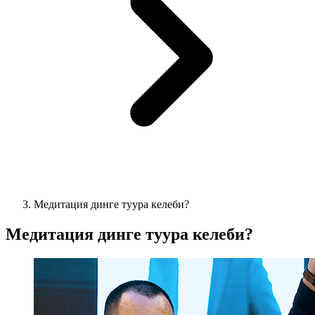
Медитация динге туура келеби?
Медитация динге туура келеби?