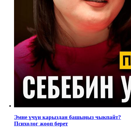
Эмне үчүн карыздан башыңыз чыкпайт?
Психолог жооп берет