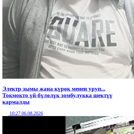
Электр зымы жана күрөк менен уруп...
Токмокто үй-бүлөлүк зомбулукка шектүү
кармалды
10:27 06.08.2026