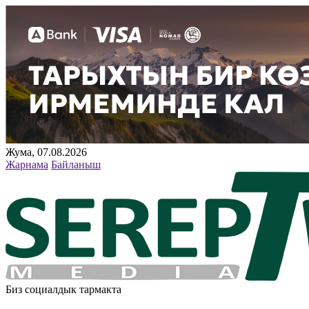
Жума, 07.08.2026
Жарнама
Байланыш
Биз социалдык тармакта