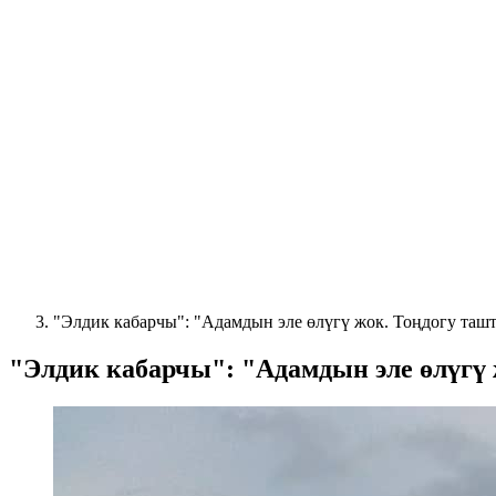
"Элдик кабарчы": "Адамдын эле өлүгү жок. Тоңдогу таш
"Элдик кабарчы": "Адамдын эле өлүгү