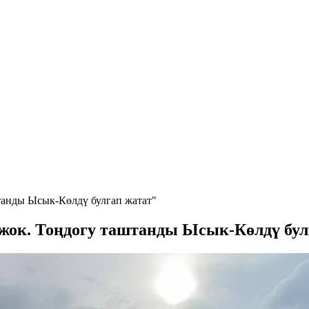
танды Ысык-Көлдү булгап жатат"
 жок. Тоңдогу таштанды Ысык-Көлдү бул