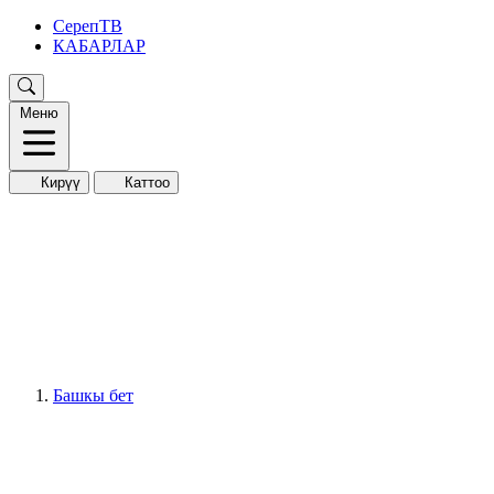
СерепТВ
КАБАРЛАР
Меню
Кирүү
Каттоо
Башкы бет