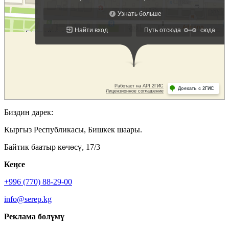
Биздин дарек:
Кыргыз Республикасы, Бишкек шаары.
Байтик баатыр көчөсү, 17/3
Кеӊсе
+996 (770) 88-29-00
info@serep.kg
Реклама бөлүмү