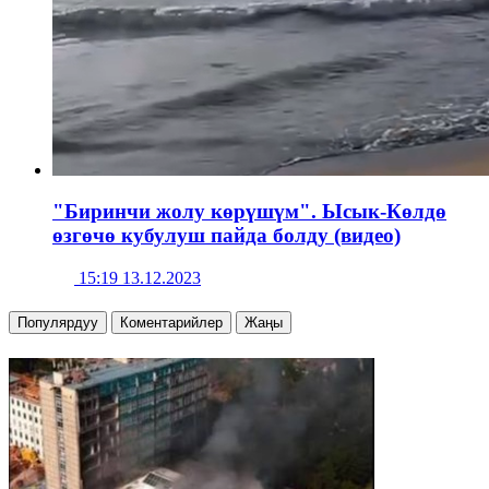
"Биринчи жолу көрүшүм". Ысык-Көлдө
өзгөчө кубулуш пайда болду (видео)
15:19 13.12.2023
Популярдуу
Коментарийлер
Жаңы