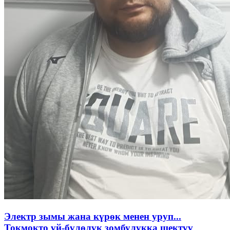
Электр зымы жана күрөк менен уруп...
Токмокто үй-бүлөлүк зомбулукка шектүү