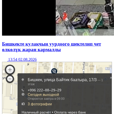
Бишкекте кулакчын уурдоого шектелип чет
өлкөлүк жаран кармалды
13:54 02.08.2026