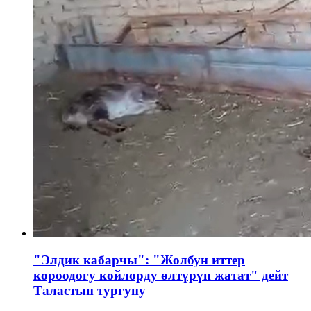
"Элдик кабарчы": "Жолбун иттер
короодогу койлорду өлтүрүп жатат" дейт
Таластын тургуну