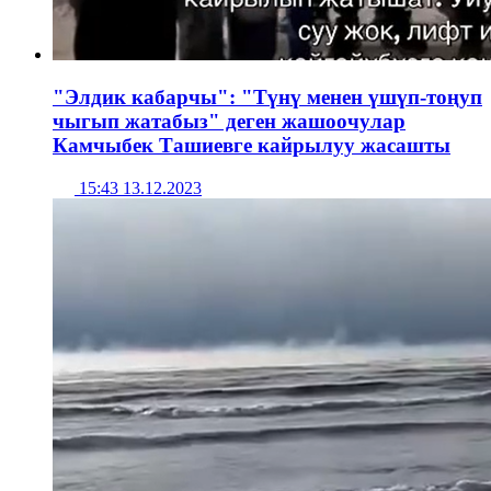
"Элдик кабарчы": "Түнү менен үшүп-тоңуп
чыгып жатабыз" деген жашоочулар
Камчыбек Ташиевге кайрылуу жасашты
15:43 13.12.2023