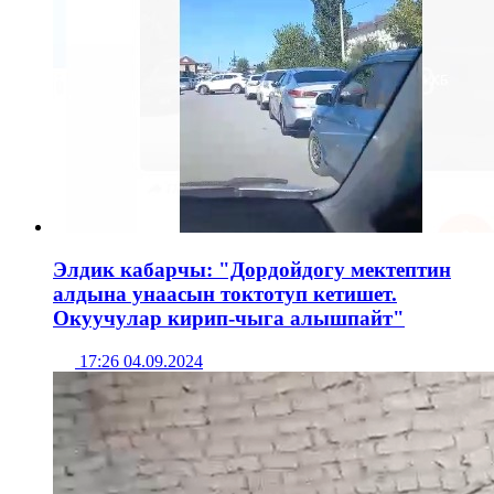
Элдик кабарчы: "Дордойдогу мектептин
алдына унаасын токтотуп кетишет.
Окуучулар кирип-чыга алышпайт"
17:26 04.09.2024