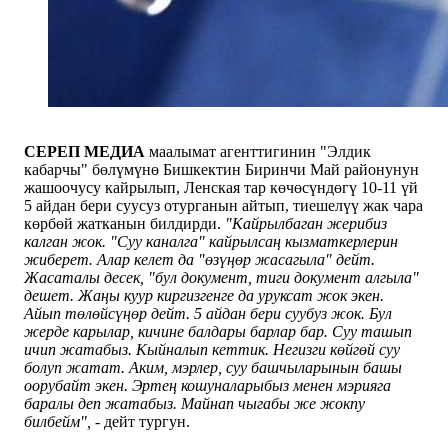
СЕРЕП МЕДИА
маалымат агенттигинин "Элдик
кабарчы" бөлүмүнө Бишкектин Биринчи Май районунун
жашоочусу кайрылып, Ленская тар көчөсүндөгү 10-11 үй
5 айдан бери суусуз отурганын айтып, тиешелүү жак чара
көрбөй жатканын билдирди.
"Кайрылбаган жерибиз
калган жок. "Суу каналга" кайрылсаң кызматкерлерин
жиберет. Алар келет да "өзүңөр жасагыла" дейт.
Жасаталы десек, "бул документ, тиги документ алгыла"
дешет. Жаңы куур киргизгенге да уруксат жок экен.
Айып төлөйсүңөр дейт. 5 айдан бери суубуз жок. Бул
жерде карылар, кичине балдары барлар бар. Суу ташып
ичип жатабыз. Кыйналып кеттик. Негизги көйгөй суу
болуп жатат. Аким, мэрлер, суу башчыларынын башы
оорубайт экен. Эртең кошуналарыбыз менен мэрияга
баралы деп жатабыз. Майнап чыгабы же жокпу
билбейм",
- дейт тургун.