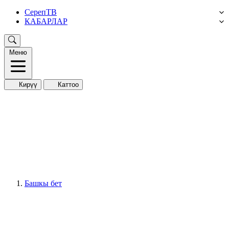
СерепТВ
КАБАРЛАР
Меню
Кирүү
Каттоо
Башкы бет