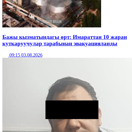
Бажы кызматындагы өрт: Имараттан 10 жаран
куткаруучулар тарабынан эвакуацияланды
09:15 03.08.2026