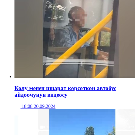
Колу менен ишарат көрсөткөн автобус
айдоочунун видеосу
18:08 20.09.2024