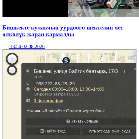
Бишкекте кулакчын уурдоого шектелип чет
өлкөлүк жаран кармалды
13:54 02.08.2026