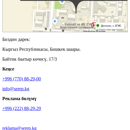
Биздин дарек:
Кыргыз Республикасы, Бишкек шаары.
Байтик баатыр көчөсү, 17/3
Кеӊсе
+996 (770) 88-29-00
info@serep.kg
Реклама бөлүмү
+996 (222) 88-29-29
reklama@serep.kg