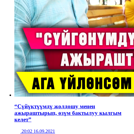
“Сүйүктүүмдү жолдошу менен
ажыраштырып, өзүм бактылуу кылгым
келет”
20:02 16.09.2021