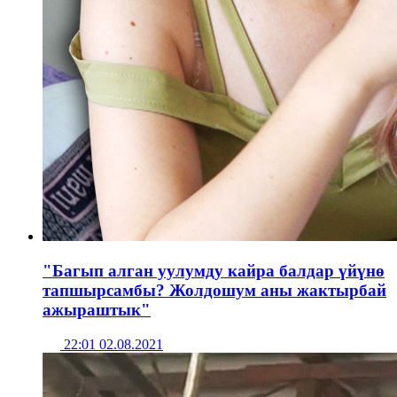
"Багып алган уулумду кайра балдар үйүнө
тапшырсамбы? Жолдошум аны жактырбай
ажыраштык"
22:01 02.08.2021