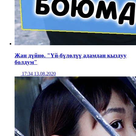
Жан дүйнө. "Үй-бүлөлүү адамдан кыздуу
болдум"
17:34 13.08.2020