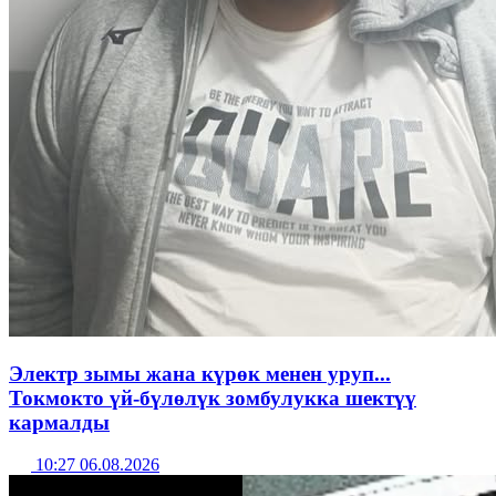
Электр зымы жана күрөк менен уруп...
Токмокто үй-бүлөлүк зомбулукка шектүү
кармалды
10:27 06.08.2026