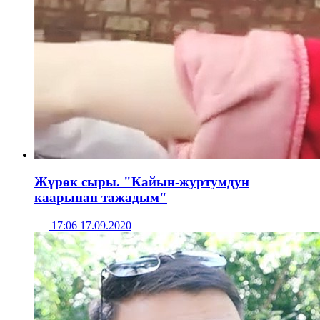
Жүрөк сыры. "Кайын-журтумдун
каарынан тажадым"
17:06 17.09.2020