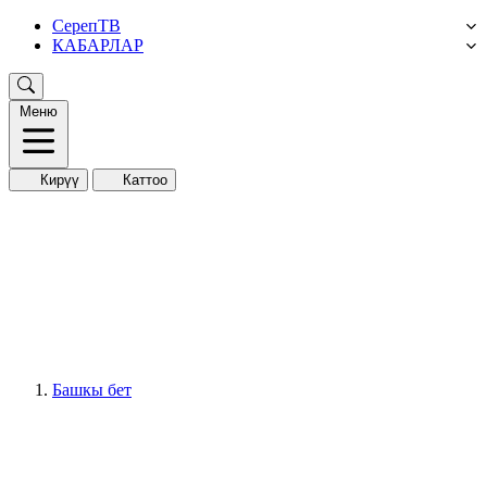
СерепТВ
КАБАРЛАР
Меню
Кирүү
Каттоо
Башкы бет