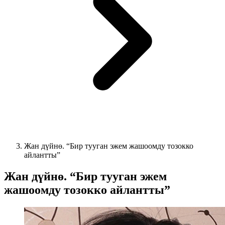
Жан дүйнө. “Бир тууган эжем жашоомду тозокко
айлантты”
Жан дүйнө. “Бир тууган эжем
жашоомду тозокко айлантты”