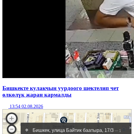
Бишкекте кулакчын уурдоого шектелип чет
өлкөлүк жаран кармалды
13:54 02.08.2026