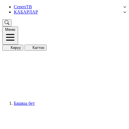
СерепТВ
КАБАРЛАР
Меню
Кирүү
Каттоо
Башкы бет