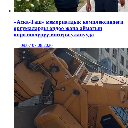
«Аска-Таш» мемориалдык комплексиндеги
оргумаларды оңдоо жана аймагын
көрктөндүрүү иштери уланууда
09:07 07.08.2026