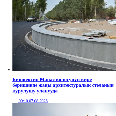
Бишкектин Манас көчөсүнүн кире
беришинде жаңы архитектуралык стеланын
курулушу уланууда
09:10 07.08.2026