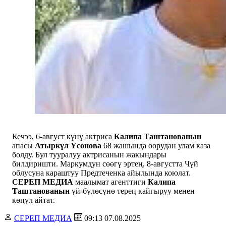
Кечээ, 6-август күнү актриса
Калипа Таштанованын
апасы
Атыркүл Үсөнова
68 жашында оорудан улам каза
болду. Бул тууралуу актрисанын жакындары
билдиришти. Маркумдун сөөгү эртең, 8-августта Чүй
облусуна караштуу Предтеченка айылында коюлат.
СЕРЕП МЕДИА
маалымат агенттиги
Калипа
Таштанованын
үй-бүлөсүнө терең кайгыруу менен
көңүл айтат.
СЕРЕП МЕДИА
09:13 07.08.2025