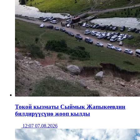
Токой кызматы Сыймык Жапыкеевдин
билдирүүсүнө жооп кылды
12:07 07.08.2026