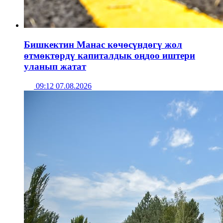
Бишкектин Манас көчөсүндөгү жол
өтмөктөрдү капиталдык оңдоо иштери
уланып жатат
09:12 07.08.2026