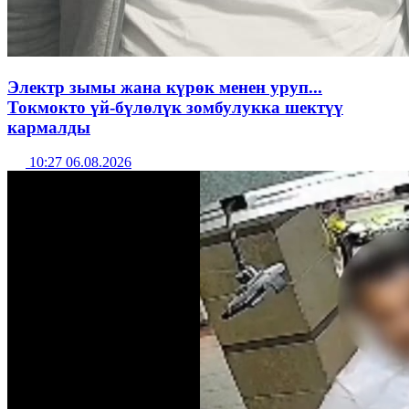
Электр зымы жана күрөк менен уруп...
Токмокто үй-бүлөлүк зомбулукка шектүү
кармалды
10:27 06.08.2026