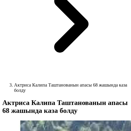
Актриса Калипа Таштанованын апасы 68 жашында каза
болду
Актриса Калипа Таштанованын апасы
68 жашында каза болду