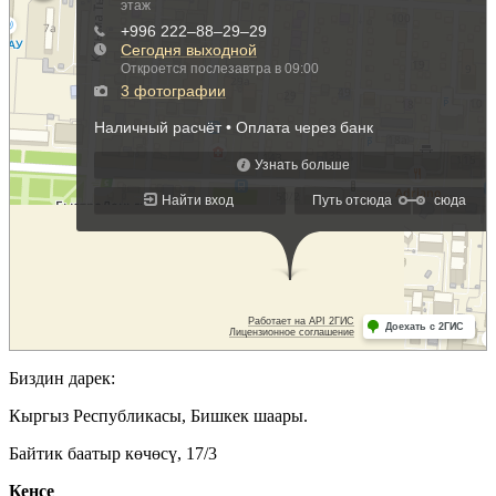
Биздин дарек:
Кыргыз Республикасы, Бишкек шаары.
Байтик баатыр көчөсү, 17/3
Кеӊсе