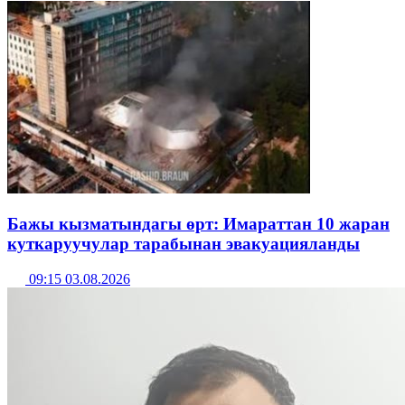
Бажы кызматындагы өрт: Имараттан 10 жаран
куткаруучулар тарабынан эвакуацияланды
09:15 03.08.2026