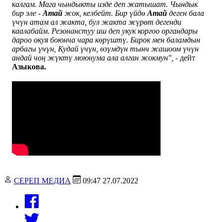
калгам. Мага чындыкты изде деп жатышат. Чындык
бир эле -
Атай
жок, келбейт. Бир үйдө
Атай
деген бала
үчүн атам ал жакта, бул жакта жүрөт дегенди
каалабайм. Резонанстуу иш деп укук коргоо органдары
дароо окуя боюнча чара көрүштү. Бирок мен баламдын
арбагы үчүн, Кудай үчүн, өзүмдүн тынч жашоом үчүн
андай чоң жүктү моюнума ала алган жокмун", -
дейт
Азыкова.
СЕРЕП МЕДИА
09:47 27.07.2022