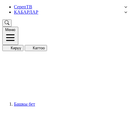
СерепТВ
КАБАРЛАР
Меню
Кирүү
Каттоо
Башкы бет