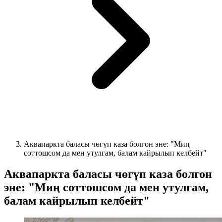
Аквапаркта баласы чөгүп каза болгон эне: "Миң
соттошсом да мен утулгам, балам кайрылып келбейт"
Аквапаркта баласы чөгүп каза болгон
эне: "Миң соттошсом да мен утулгам,
балам кайрылып келбейт"