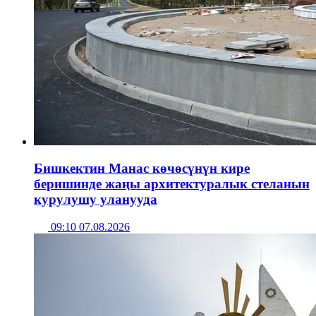
Бишкектин Манас көчөсүнүн кире
беришинде жаңы архитектуралык стеланын
курулушу уланууда
09:10 07.08.2026