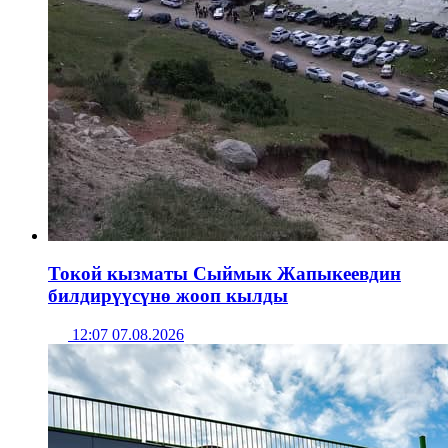
Токой кызматы Сыймык Жапыкеевдин
билдирүүсүнө жооп кылды
12:07 07.08.2026