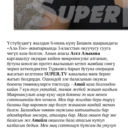
Үстүбүздөгү жылдын 6-июнь күнү Бишкек шаарындагы
«Ала-Тоо» аквапаркында 3-класстын окуучусу сууга
чөгүп каза болгон. Анын апасы
Асел Азыкова
каргашалуу окуядан кийин микроинсульт алганын,
бутуна коюлган протез жылышып кетип жамбаш сөөгү
чирип кеткендиктен Түркияга барып бутуна операция
жасатып келгенин
SUPER.TV
каналына маек берип
жатып билдирди. Ошондой эле баласынын окуясы
боюнча төмөнкүлөргө токтолду.
-
Атай
каза болгондон
кийин 7 күн-түн уктабай, тамак жебей жашап калдым.
Микроинсульт алар күнү окуя боюнча эч ким менен
соттошпойм деп чечкем. Мен бир жылдан бери тирүү
баланы бир көргөнгө зар болуп жашаган кандай экенин
билем. Баламдын чөккөн окуясына катыштыгы бар
адамдардын энелери, аталары бар. Мага окшоп бир эне
баласын же
Атайга
окшогон бала атасын күтүп
калбасын дедим. Мен миң соттошуп бүтсөм да утулуп