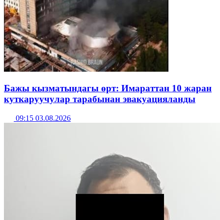
Бажы кызматындагы өрт: Имараттан 10 жаран
куткаруучулар тарабынан эвакуацияланды
09:15 03.08.2026