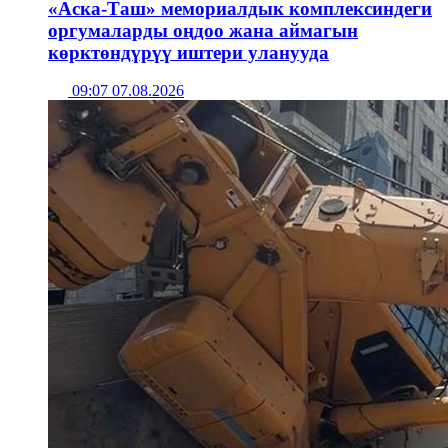
«Аска-Таш» мемориалдык комплексиндеги
оргумаларды оңдоо жана аймагын
көрктөндүрүү иштери уланууда
09:07 07.08.2026