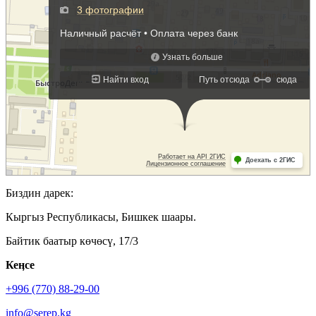
Биздин дарек:
Кыргыз Республикасы, Бишкек шаары.
Байтик баатыр көчөсү, 17/3
Кеӊсе
+996 (770) 88-29-00
info@serep.kg