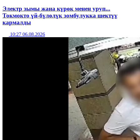
Электр зымы жана күрөк менен уруп...
Токмокто үй-бүлөлүк зомбулукка шектүү
кармалды
10:27 06.08.2026