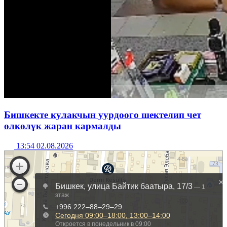
Бишкекте кулакчын уурдоого шектелип чет
өлкөлүк жаран кармалды
13:54 02.08.2026