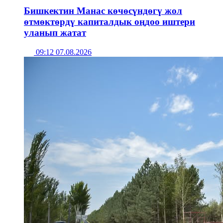
Бишкектин Манас көчөсүндөгү жол
өтмөктөрдү капиталдык оңдоо иштери
уланып жатат
09:12 07.08.2026