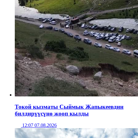
Токой кызматы Сыймык Жапыкеевдин
билдирүүсүнө жооп кылды
12:07 07.08.2026