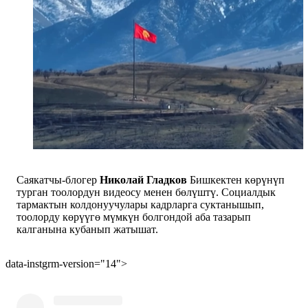
Саякатчы-блогер
Николай Гладков
Бишкектен көрүнүп
турган тоолордун видеосу менен бөлүштү. Социалдык
тармактын колдонуучулары кадрларга суктанышып,
тоолорду көрүүгө мүмкүн болгондой аба тазарып
калганына кубанып жатышат.
data-instgrm-version="14">