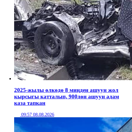
2025-жылы өлкөдө 8 миңден ашуун жол
кырсыгы катталып, 900дөн ашуун адам
каза тапкан
09:57 08.08.2026