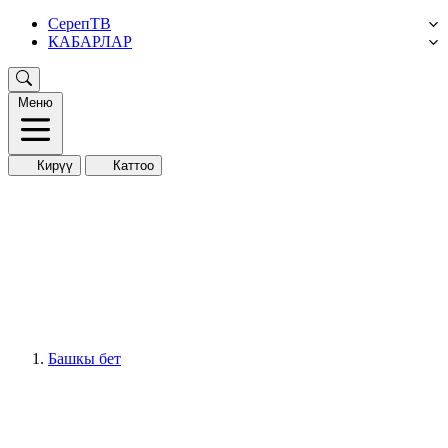
СерепТВ
КАБАРЛАР
Меню
Кирүү
Каттоо
Башкы бет