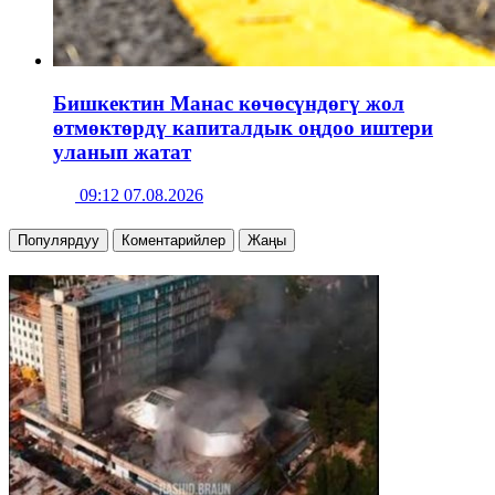
Бишкектин Манас көчөсүндөгү жол
өтмөктөрдү капиталдык оңдоо иштери
уланып жатат
09:12 07.08.2026
Популярдуу
Коментарийлер
Жаңы