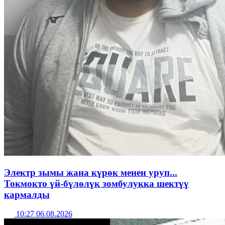
Электр зымы жана күрөк менен уруп...
Токмокто үй-бүлөлүк зомбулукка шектүү
кармалды
10:27 06.08.2026