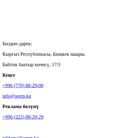
Биздин дарек:
Кыргыз Республикасы, Бишкек шаары.
Байтик баатыр көчөсү, 17/3
Кеӊсе
+996 (770) 88-29-00
info@serep.kg
Реклама бөлүмү
+996 (222) 88-29-29
reklama@serep.kg