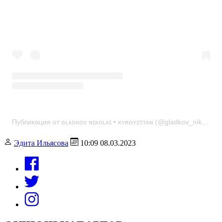
Публикация от ɢʟᴀᴅᴋᴏᴠ ɴɪᴋᴏʟᴀɪ • ᴋʏʀɢʏᴢꜱᴛᴀɴ (@gladkov_nikolai)
Эдита Ильясова
10:09 08.03.2023