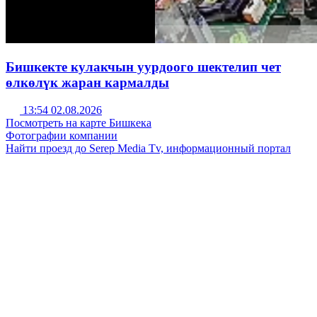
Бишкекте кулакчын уурдоого шектелип чет
өлкөлүк жаран кармалды
13:54 02.08.2026
Посмотреть на карте Бишкека
Фотографии компании
Найти проезд до Serep Media Tv, информационный портал