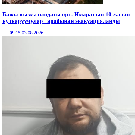
Бажы кызматындагы өрт: Имараттан 10 жаран
куткаруучулар тарабынан эвакуацияланды
09:15 03.08.2026