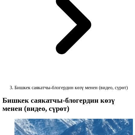
Бишкек саякатчы-блогердин көзү менен (видео, сүрөт)
Бишкек саякатчы-блогердин көзү
менен (видео, сүрөт)