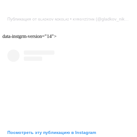
Публикация от ɢʟᴀᴅᴋᴏᴠ ɴɪᴋᴏʟᴀɪ • ᴋʏʀɢʏᴢꜱᴛᴀɴ (@gladkov_nikolai)
data-instgrm-version="14">
Посмотреть эту публикацию в Instagram