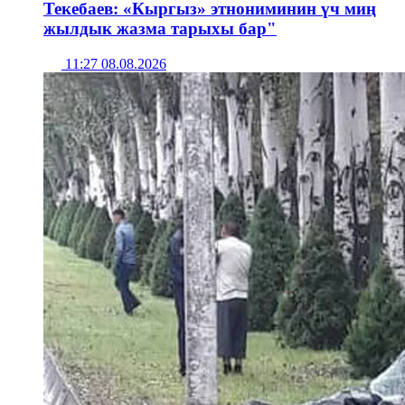
Текебаев: «Кыргыз» этнониминин үч миң
жылдык жазма тарыхы бар"
11:27 08.08.2026