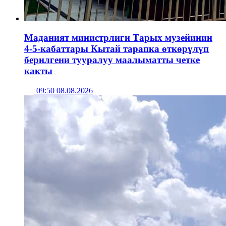
Маданият министрлиги Тарых музейинин
4-5-кабаттары Кытай тарапка өткөрүлүп
берилгени тууралуу маалыматты четке
какты
09:50 08.08.2026