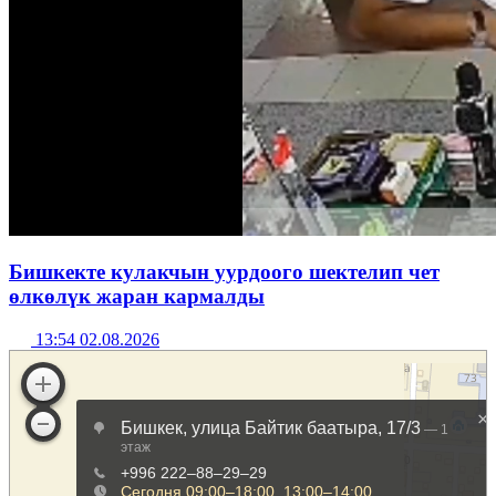
Бишкекте кулакчын уурдоого шектелип чет
өлкөлүк жаран кармалды
13:54 02.08.2026