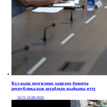
Күз-кыш мезгилине даярдоо боюнча
республикалык штабдын жыйыны өттү
16:51 10.08.2026