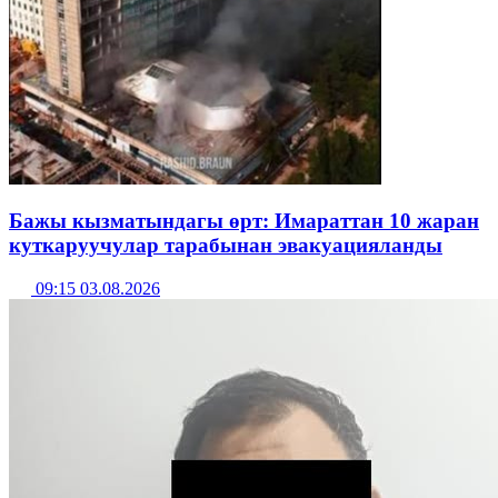
Бажы кызматындагы өрт: Имараттан 10 жаран
куткаруучулар тарабынан эвакуацияланды
09:15 03.08.2026