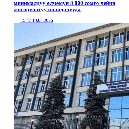
минималдуу өлчөмүн 8 800 сомго чейин
жогорулатуу пландалууда
15:47 10.08.2026