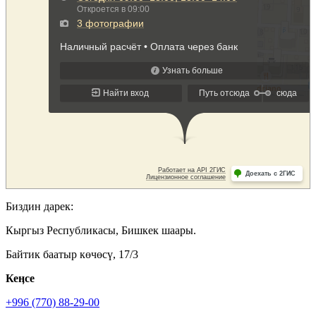
Биздин дарек:
Кыргыз Республикасы, Бишкек шаары.
Байтик баатыр көчөсү, 17/3
Кеӊсе
+996 (770) 88-29-00