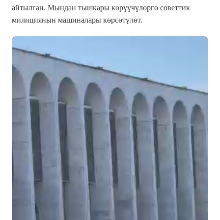
айтылган. Мындан тышкары көрүүчүлөргө советтик
милициянын машиналары көрсөтүлөт.