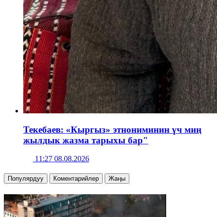
Текебаев: «Кыргыз» этнониминин үч миң
жылдык жазма тарыхы бар"
11:27 08.08.2026
Популярдуу
Коментарийлер
Жаңы