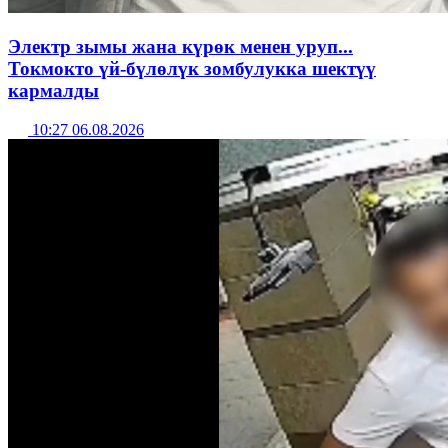
Электр зымы жана күрөк менен уруп...
Токмокто үй-бүлөлүк зомбулукка шектүү
кармалды
10:27 06.08.2026