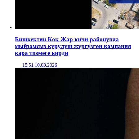
Бишкектин Көк-Жар кичи районунда
мыйзамсыз курулуш жүргүзгөн компания
кара тизмеге кирди
15:51 10.08.2026