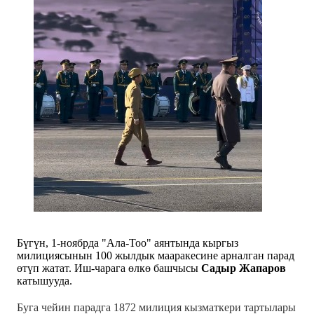
Бүгүн, 1-ноябрда "Ала-Тоо" аянтында кыргыз
милициясынын 100 жылдык мааракесине арналган парад
өтүп жатат. Иш-чарага өлкө башчысы
Садыр Жапаров
катышууда.
Буга чейин парадга 1872 милиция кызматкери тартылары