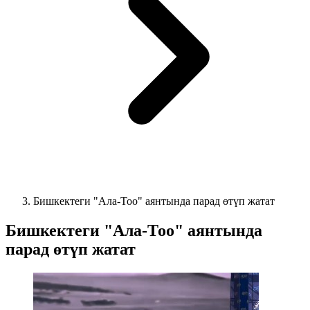
Бишкектеги "Ала-Тоо" аянтында парад өтүп жатат
Бишкектеги "Ала-Тоо" аянтында
парад өтүп жатат