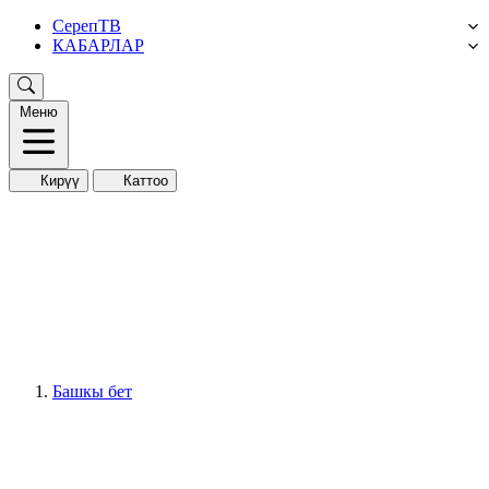
СерепТВ
КАБАРЛАР
Меню
Кирүү
Каттоо
Башкы бет