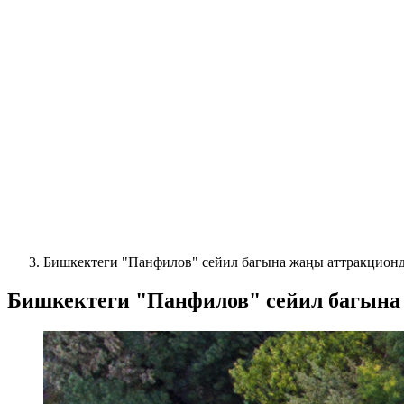
Бишкектеги "Панфилов" сейил багына жаңы аттракциондо
Бишкектеги "Панфилов" сейил багына 