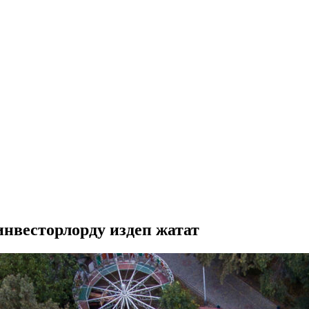
нвесторлорду издеп жатат