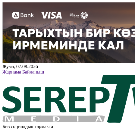
Жума, 07.08.2026
Жарнама
Байланыш
Биз социалдык тармакта