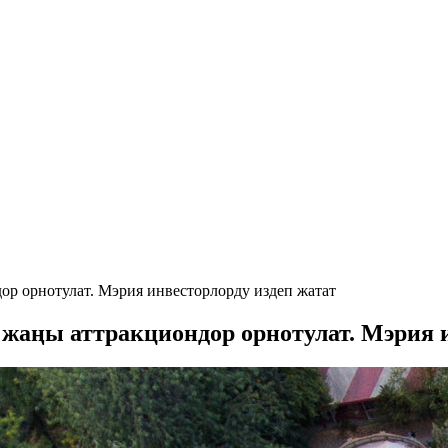
р орнотулат. Мэрия инвесторлорду издеп жатат
жаңы аттракциондор орнотулат. Мэрия и