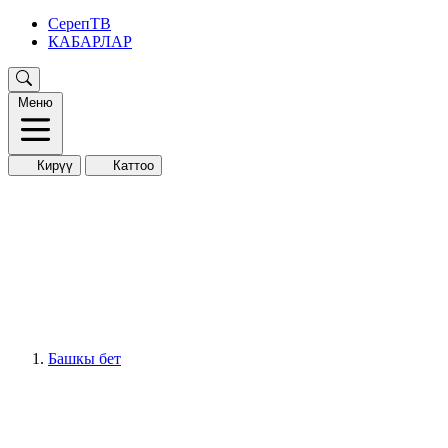
СерепТВ
КАБАРЛАР
Меню
Кирүү
Каттоо
Башкы бет