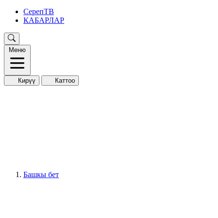
СерепТВ
КАБАРЛАР
Меню
Кирүү
Каттоо
Башкы бет