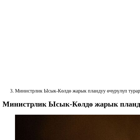
Министрлик Ысык-Көлдө жарык пландуу өчүрүлүп турар
Министрлик Ысык-Көлдө жарык планду