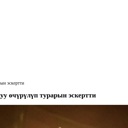
ын эскертти
у өчүрүлүп турарын эскертти