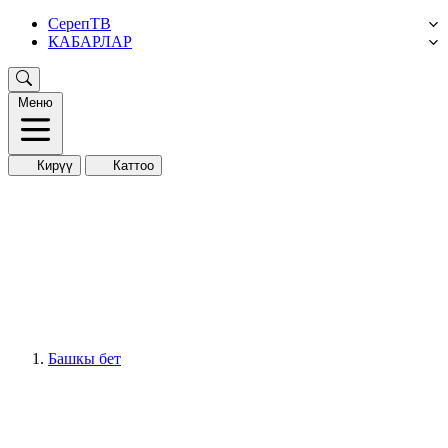
СерепТВ
КАБАРЛАР
Меню
Кирүү
Каттоо
Башкы бет