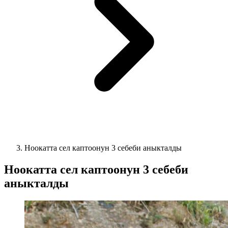
Ноокатта сел каптоонун 3 себеби аныкталды
Ноокатта сел каптоонун 3 себеби
аныкталды