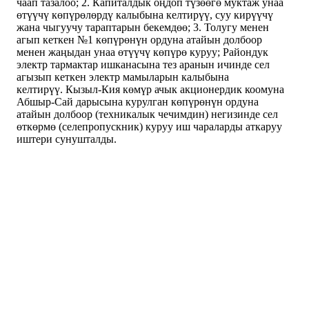
чаап тазалоо; 2. Капиталдык оңдоп түзөөгө муктаж унаа
өтүүчү көпүрөлөрдү калыбына келтирүү, суу кирүүчү
жана чыгуучу тараптарын бекемдөө; 3. Толугу менен
агып кеткен №1 көпүрөнүн ордуна атайын долбоор
менен жаңыдан унаа өтүүчү көпүрө куруу; Райондук
электр тармактар ишканасына тез аранын ичинде сел
агызып кеткен электр мамыларын калыбына
келтирүү. Кызыл-Кия көмүр ачык акционердик коомуна
Абшыр-Сай дарысына курулган көпүрөнүн ордуна
атайын долбоор (техникалык чечимдин) негизинде сел
өткөрмө (селепропускник) куруу иш чараларды аткаруу
иштери сунушталды.