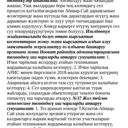
төмөнкүлөр аныкталды:
Аномалдуу жаан чачындын
жаашы; Узак жылдардан бери чоң көлөмдөгү сел
процесси катталбагандыктан Абшыр-Сай дарыясынын
жээктеринде жана нугунда бак дарактардын өсүүсү жана
дарыянын жээктерин эс алуу үчүн тапчандардын баш
аламан курулуусу; Көмүр карьерге өтүүчү көпүрөнүн сел
суу өткөрүмдүүлүгүнүн төмөн болуусу.
Изилдөөнүн
жыйынтыгында болуп өткөн кырсыктын
кесепеттерин жоюу жана кырсыктын алдын алуу
максатында жергиликтүү өз алдынча башкаруу
органына жана Ноокат райондук администрациясына
төмөндөгү иш чараларды аткаруу сунушталат:
1.
Ички чарбалык жолдорду атайын техниканын
жардамында калыбына келтирүү; 2. Ички чарбалык
АРИС менен биргеликте 2018-жылы курулган көпүрөнү
капиталдык оңдоп түзөө, жээктерин бекемдөө; 3.
Авариялык абалга келген таза суу түтүкчөсүн калыбына
келтирүү; 4. Сел ширендилерине каптаган турак
жайларды, социалдык обьектилерди тазалоо боюнча
тиешелүү иш чараларды аткаруу.
№37 Жол тейлөө
мекемесине төмөндөгү иш чараларды аткаруу
сунушталат:
1. Тез аранын ичинде Т.Кулатов-Абшыр-
Сай унаа жолундагы эрозияга учураган жана сел
калдыктарга жарым жартылай толгон участкаларын
атайын техниканын жардамында калыбына келтирүү,