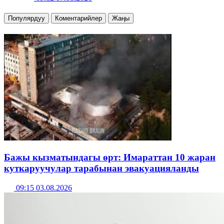
Популярдуу
Коментарийлер
Жаңы
Бажы кызматындагы өрт: Имараттан 10 жаран
куткаруучулар тарабынан эвакуацияланды
09:15 03.08.2026