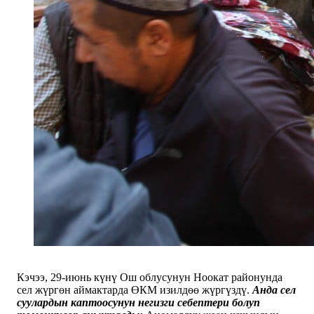
Кэчээ, 29-июнь күнү Ош облусунун Ноокат районунда
сел жүргөн аймактарда ӨКМ изилдөө жүргүздү.
Анда сел
суулардын каптоосунун негизги себептери болуп