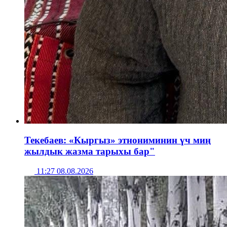
Текебаев: «Кыргыз» этнониминин үч миң
жылдык жазма тарыхы бар"
11:27 08.08.2026