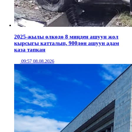
2025-жылы өлкөдө 8 миңден ашуун жол
кырсыгы катталып, 900дөн ашуун адам
каза тапкан
09:57 08.08.2026