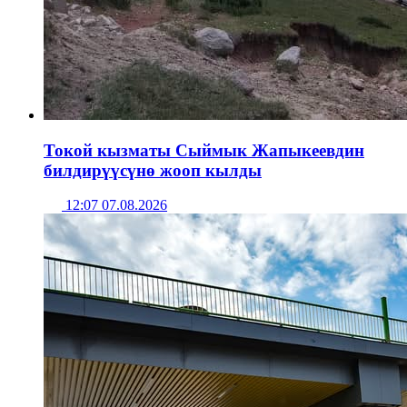
Токой кызматы Сыймык Жапыкеевдин
билдирүүсүнө жооп кылды
12:07 07.08.2026