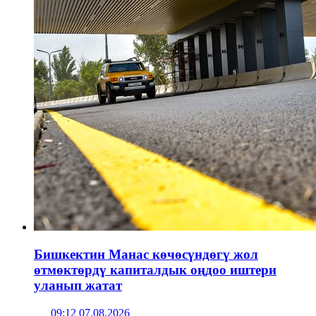
Бишкектин Манас көчөсүндөгү жол
өтмөктөрдү капиталдык оңдоо иштери
уланып жатат
09:12 07.08.2026