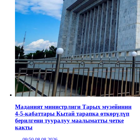
Маданият министрлиги Тарых музейинин
4-5-кабаттары Кытай тарапка өткөрүлүп
берилгени тууралуу маалыматты четке
какты
09:50 08.08.2026