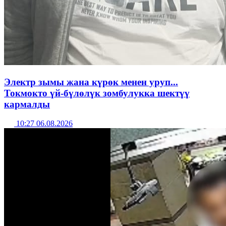
Электр зымы жана күрөк менен уруп...
Токмокто үй-бүлөлүк зомбулукка шектүү
кармалды
10:27 06.08.2026