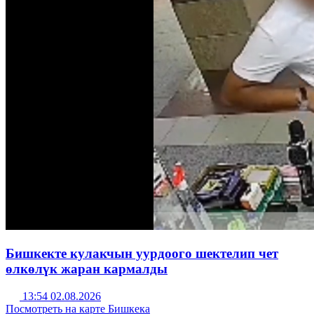
Бишкекте кулакчын уурдоого шектелип чет
өлкөлүк жаран кармалды
13:54 02.08.2026
Посмотреть на карте Бишкека