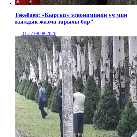
Текебаев: «Кыргыз» этнониминин үч миң
жылдык жазма тарыхы бар"
11:27 08.08.2026