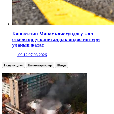
Бишкектин Манас көчөсүндөгү жол
өтмөктөрдү капиталдык оңдоо иштери
уланып жатат
09:12 07.08.2026
Популярдуу
Коментарийлер
Жаңы