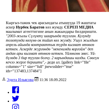
Кыргыз-тажик чек арасындагы атышууда 19 жаштагы
аскер
Нурбек Баратов
көз жумду.
СЕРЕП МЕДИА
маалымат агенттигине анын жакындары билдиришти.
"2003-жылы Сүлүктү шаарында туулган. Кулунду
тозотунда көзүнө ок тийип көз жумду. Ушул жылдын
апрель айында контракттык түрдө кызмат өтөөгө
кеткен. Аскерде жүргөндө "мекенимди коргойм" деп
андан ары кызмат өтөөгө кеткен. Үйлөнгөн эмес. Үй-
бүлөдө 3 бир тууган болчу. 2 карындашы калды. Сөөгүн
кечээ жерге беришти",-
деди ал. [gallery link="file"
columns="1" size="full" jnewsslider="true"
ids="137483,137484"]
Эдита Ильясова
11:36 18.09.2022