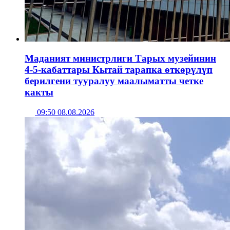
Маданият министрлиги Тарых музейинин
4-5-кабаттары Кытай тарапка өткөрүлүп
берилгени тууралуу маалыматты четке
какты
09:50 08.08.2026