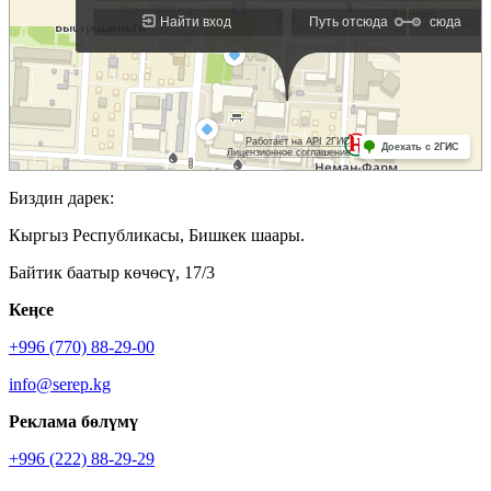
Биздин дарек:
Кыргыз Республикасы, Бишкек шаары.
Байтик баатыр көчөсү, 17/3
Кеӊсе
+996 (770) 88-29-00
info@serep.kg
Реклама бөлүмү
+996 (222) 88-29-29