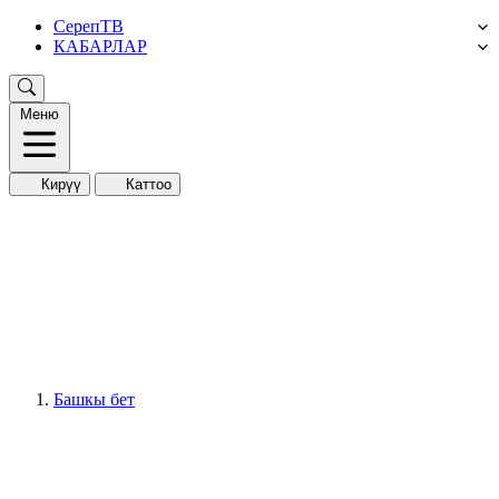
СерепТВ
КАБАРЛАР
Меню
Кирүү
Каттоо
Башкы бет