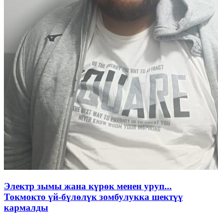
Электр зымы жана күрөк менен уруп...
Токмокто үй-бүлөлүк зомбулукка шектүү
кармалды