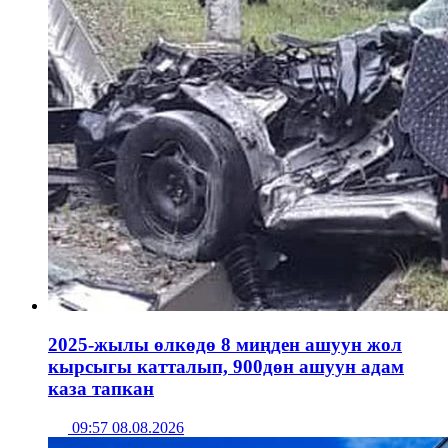
2025-жылы өлкөдө 8 миңден ашуун жол
кырсыгы катталып, 900дөн ашуун адам
каза тапкан
09:57 08.08.2026