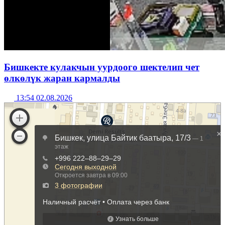
Бишкекте кулакчын уурдоого шектелип чет
өлкөлүк жаран кармалды
13:54 02.08.2026