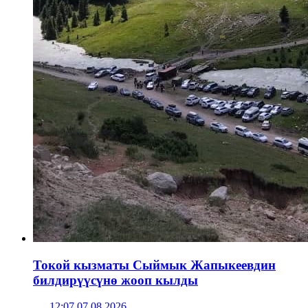
Токой кызматы Сыймык Жапыкеевдин
билдирүүсүнө жооп кылды
12:07 07.08.2026