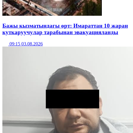
Бажы кызматындагы өрт: Имараттан 10 жаран
куткаруучулар тарабынан эвакуацияланды
09:15 03.08.2026