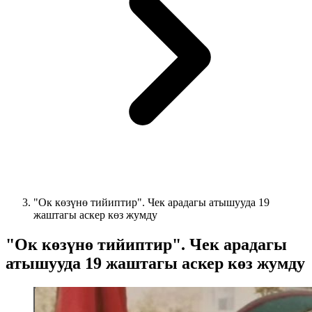
"Ок көзүнө тийиптир". Чек арадагы атышууда 19
жаштагы аскер көз жумду
"Ок көзүнө тийиптир". Чек арадагы
атышууда 19 жаштагы аскер көз жумду