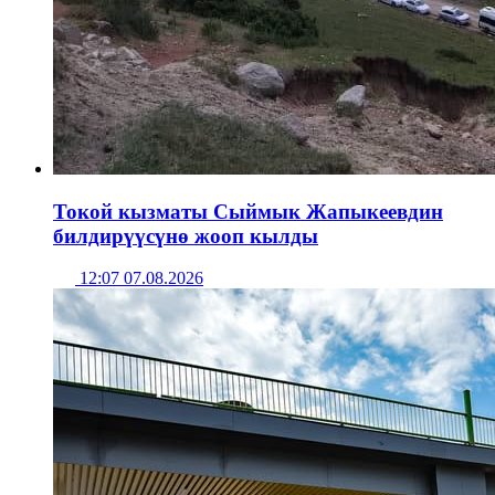
Токой кызматы Сыймык Жапыкеевдин
билдирүүсүнө жооп кылды
12:07 07.08.2026