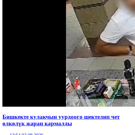
Бишкекте кулакчын уурдоого шектелип чет
өлкөлүк жаран кармалды