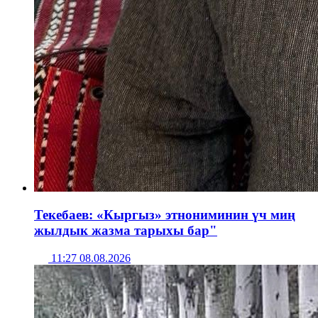
Текебаев: «Кыргыз» этнониминин үч миң
жылдык жазма тарыхы бар"
11:27 08.08.2026