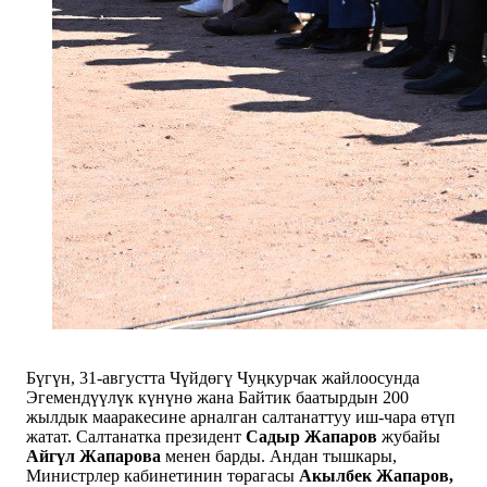
Бүгүн, 31-августта Чүйдөгү Чуңкурчак жайлоосунда
Эгемендүүлүк күнүнө жана Байтик баатырдын 200
жылдык мааракесине арналган салтанаттуу иш-чара өтүп
жатат. Салтанатка президент
Садыр Жапаров
жубайы
Айгүл Жапарова
менен барды. Андан тышкары,
Министрлер кабинетинин төрагасы
Акылбек Жапаров,