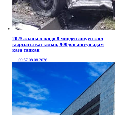
2025-жылы өлкөдө 8 миңден ашуун жол
кырсыгы катталып, 900дөн ашуун адам
каза тапкан
09:57 08.08.2026