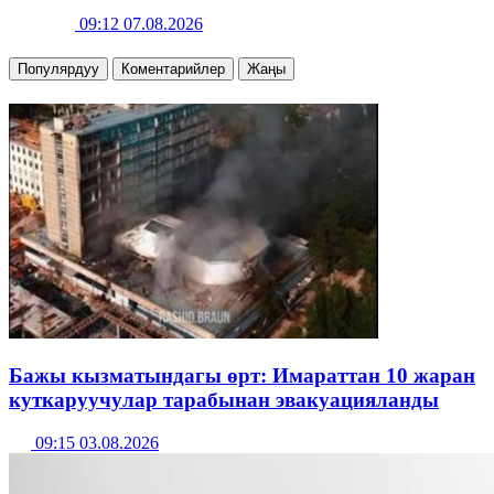
09:12 07.08.2026
Популярдуу
Коментарийлер
Жаңы
Бажы кызматындагы өрт: Имараттан 10 жаран
куткаруучулар тарабынан эвакуацияланды
09:15 03.08.2026