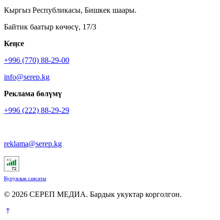
Кыргыз Республикасы, Бишкек шаары.
Байтик баатыр көчөсү, 17/3
Кеӊсе
+996 (770) 88-29-00
info@serep.kg
Реклама бөлүмү
+996 (222) 88-29-29
reklama@serep.kg
Купуялык саясаты
© 2026 СЕРЕП МЕДИА. Бардык укуктар корголгон.