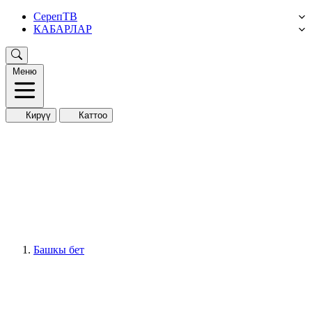
СерепТВ
КАБАРЛАР
Меню
Кирүү
Каттоо
Башкы бет