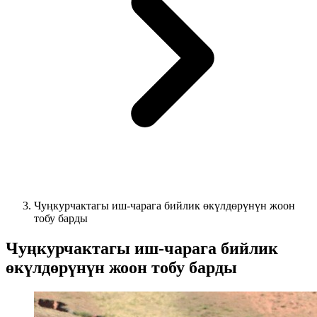
Чуңкурчактагы иш-чарага бийлик өкүлдөрүнүн жоон
тобу барды
Чуңкурчактагы иш-чарага бийлик
өкүлдөрүнүн жоон тобу барды