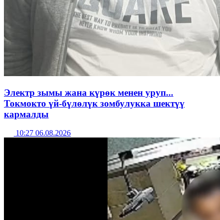
Электр зымы жана күрөк менен уруп...
Токмокто үй-бүлөлүк зомбулукка шектүү
кармалды
10:27 06.08.2026