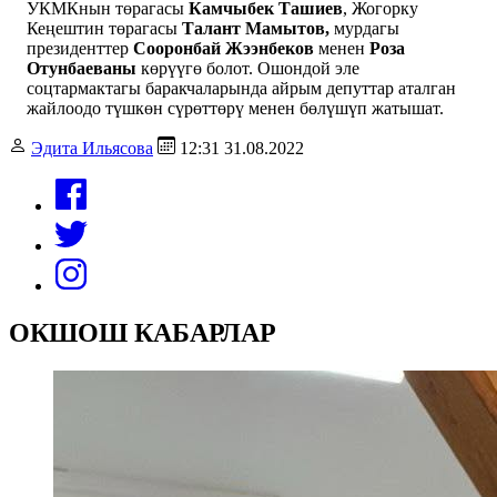
УКМКнын төрагасы
Камчыбек Ташиев
, Жогорку
Кеңештин төрагасы
Талант Мамытов,
мурдагы
президенттер
Сооронбай Жээнбеков
менен
Роза
Отунбаеваны
көрүүгө болот. Ошондой эле
соцтармактагы баракчаларында айрым депуттар аталган
жайлоодо түшкөн сүрөттөрү менен бөлүшүп жатышат.
Эдита Ильясова
12:31 31.08.2022
ОКШОШ КАБАРЛАР