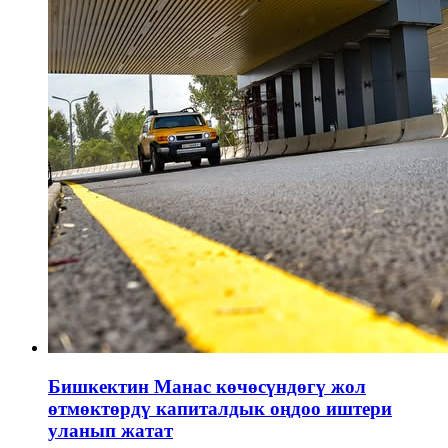
Бишкектин Манас көчөсүндөгү жол
өтмөктөрдү капиталдык оңдоо иштери
уланып жатат