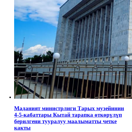
Маданият министрлиги Тарых музейинин
4-5-кабаттары Кытай тарапка өткөрүлүп
берилгени тууралуу маалыматты четке
какты