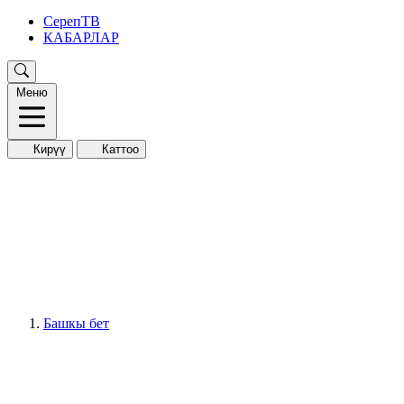
СерепТВ
КАБАРЛАР
Меню
Кирүү
Каттоо
Башкы бет