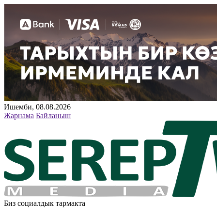
Ишемби, 08.08.2026
Жарнама
Байланыш
Биз социалдык тармакта