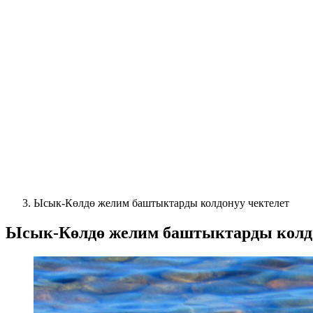
Ысык-Көлдө желим баштыктарды колдонуу чектелет
Ысык-Көлдө желим баштыктарды колдо