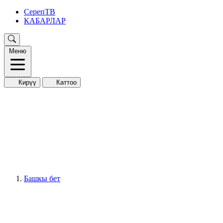
СерепТВ
КАБАРЛАР
Меню
Кирүү
Каттоо
Башкы бет