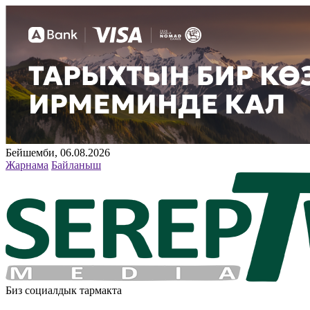
Бейшемби, 06.08.2026
Жарнама
Байланыш
Биз социалдык тармакта