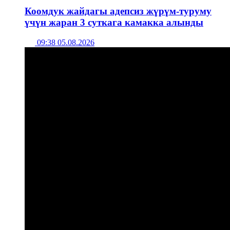
Коомдук жайдагы адепсиз жүрүм-туруму
үчүн жаран 3 суткага камакка алынды
09:38 05.08.2026