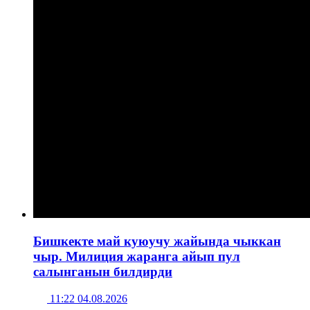
Бишкекте май куюучу жайында чыккан
чыр. Милиция жаранга айып пул
салынганын билдирди
11:22 04.08.2026