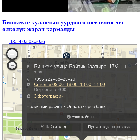
Бишкекте кулакчын уурдоого шектелип чет
өлкөлүк жаран кармалды
13:54 02.08.2026