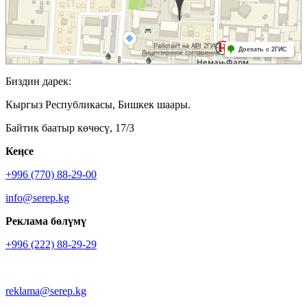
Биздин дарек:
Кыргыз Республикасы, Бишкек шаары.
Байтик баатыр көчөсү, 17/3
Кеӊсе
+996 (770) 88-29-00
info@serep.kg
Реклама бөлүмү
+996 (222) 88-29-29
reklama@serep.kg