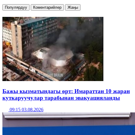
Популярдуу
Коментарийлер
Жаңы
Бажы кызматындагы өрт: Имараттан 10 жаран
куткаруучулар тарабынан эвакуацияланды
09:15 03.08.2026