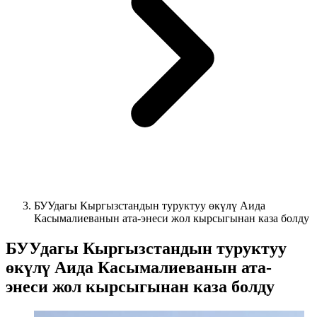
БУУдагы Кыргызстандын туруктуу өкүлү Аида
Касымалиеванын ата-энеси жол кырсыгынан каза болду
БУУдагы Кыргызстандын туруктуу
өкүлү Аида Касымалиеванын ата-
энеси жол кырсыгынан каза болду