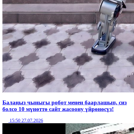
Балаңыз чыныгы робот менен баарлашып, сиз
болсо 10 мүнөттө сайт жасоону үйрөнөсүз!
15:50 27.07.2026