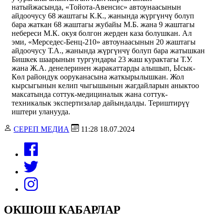
натыйжасында, «Тойота-Авенсис» автоунаасынын
айдоочусу 68 жаштагы К.К., жанында жүргүнчү болуп
бара жаткан 68 жаштагы жубайы М.Б. жана 9 жаштагы
небереси М.К. окуя болгон жерден каза болушкан. Ал
эми, «Мерседес-Бенц-210» автоунаасынын 20 жаштагы
айдоочусу Т.А., жанында жүргүнчү болуп бара жатышкан
Бишкек шаарынын тургундары 23 жаш курактагы Т.У.
жана Ж.А. денелеринен жаракаттарды алышып, Ысык-
Көл райондук ооруканасына жаткырылышкан. Жол
кырсыгынын келип чыгышынын жагдайларын аныктоо
максатында соттук-медициналык жана соттук-
техникалык экспертизалар дайындалды. Териштирүү
иштери уланууда.
СЕРЕП МЕДИА
11:28 18.07.2024
ОКШОШ КАБАРЛАР