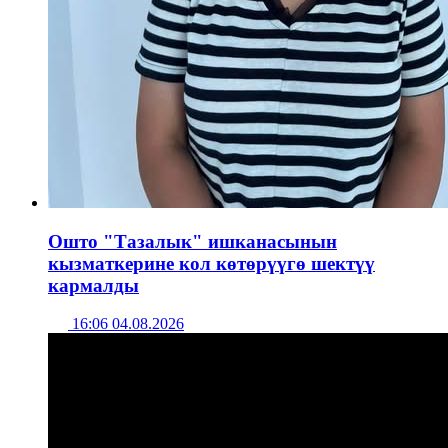
Ошто "Тазалык" ишканасынын
кызматкерине кол көтөрүүгө шектүү
кармалды
16:06 04.08.2026