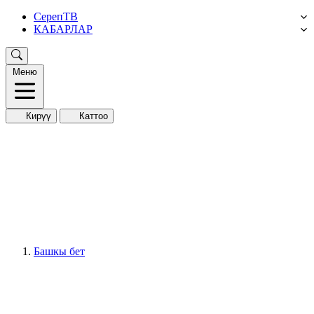
СерепТВ
КАБАРЛАР
Меню
Кирүү
Каттоо
Башкы бет