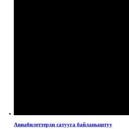
Авиабилеттерди сатууга байланыштуу