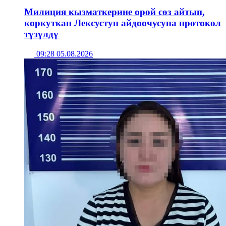
Милиция кызматкерине орой сөз айтып,
коркуткан Лексустун айдоочусуна протокол
түзүлдү
09:28 05.08.2026