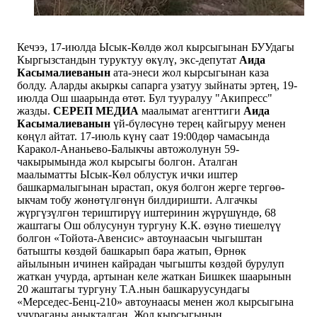
Кечээ, 17-июлда Ысык-Көлдө жол кырсыгынан БУУдагы
Кыргызстандын туруктуу өкүлү, экс-депутат
Аида
Касымалиеванын
ата-энеси жол кырсыгынан каза
болду. Аларды акыркы сапарга узатуу зыйнаты эртең, 19-
июлда Ош шаарында өтөт. Бул тууралуу "Акипресс"
жазды.
СЕРЕП МЕДИА
маалымат агенттиги
Аида
Касымалиеванын
үй-бүлөсүнө терең кайгыруу менен
көңүл айтат. 17-июль күнү саат 19:00дөр чамасында
Каракол-Ананьево-Балыкчы автожолунун 59-
чакырымында жол кырсыгы болгон. Аталган
маалыматты Ысык-Көл облустук ички иштер
башкармалыгынан ырастап, окуя болгон жерге тергөө-
ыкчам тобу жөнөтүлгөнүн билдиришти. Алгачкы
жүргүзүлгөн териштирүү иштеринин жүрүшүндө, 68
жаштагы Ош облусунун тургуну К.К. өзүнө тиешелүү
болгон «Тойота-Авенсис» автоунаасын чыгыштан
батышты көздөй башкарып бара жатып, Өрнөк
айылынын ичинен кайрадан чыгышты көздөй бурулуп
жаткан учурда, артынан келе жаткан Бишкек шаарынын
20 жаштагы тургуну Т.А.нын башкаруусундагы
«Мерседес-Бенц-210» автоунаасы менен жол кырсыгына
учураганы аныкталган. Жол кырсыгынын