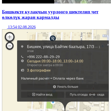
Бишкекте кулакчын уурдоого шектелип чет
өлкөлүк жаран кармалды
13:54 02.08.2026