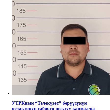
УТРКнын “Телекүзөт” берүүсүнүн
редакторун сабоого шектүү кармалды