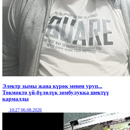
Электр зымы жана күрөк менен уруп...
Токмокто үй-бүлөлүк зомбулукка шектүү
кармалды
10:27 06.08.2026