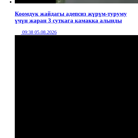
Коомдук жайдагы адепсиз жүрүм-туруму
үчүн жаран 3 суткага камакка алынды
09:38 05.08.2026