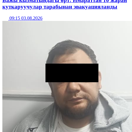
Бажы кызматындагы өрт: Имараттан 10 жаран
куткаруучулар тарабынан эвакуацияланды
09:15 03.08.2026