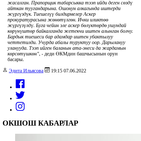
жасалган. Прапорщик табарсыкка тээп ийди деген сөздү
айткан туугандарына. Ошонун алкагында иштерди
жүргүздүк. Тиешелүү билдирмелер Аскер
прокуратурасына жөнөтүлгөн. Ички иликтөө
жүргүзүлдү. Буга чейин эле аскер бөлүктөрдө ушундай
көрүнүштөр байкалганда жетекчи иштен алынган болчу.
Бардык тиешеси бар адамдар иштен убактылуу
четтетилди. Учурда абалы туруктуу оор. Дарылануу
уланууда. Тээп ийген баланын ата-энеси да жардамын
көрсөтүшкөн"
, - деди ӨКМдин башчысынын орун
басары.
Эдита Ильясова
19:15 07.06.2022
ОКШОШ КАБАРЛАР