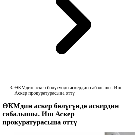
ӨКМдин аскер бөлүгүндө аскердин сабалышы. Иш
Аскер прокуратурасына өттү
ӨКМдин аскер бөлүгүндө аскердин
сабалышы. Иш Аскер
прокуратурасына өттү