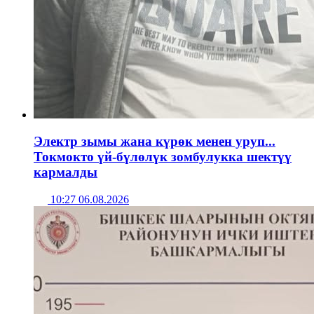
Электр зымы жана күрөк менен уруп...
Токмокто үй-бүлөлүк зомбулукка шектүү
кармалды
10:27 06.08.2026