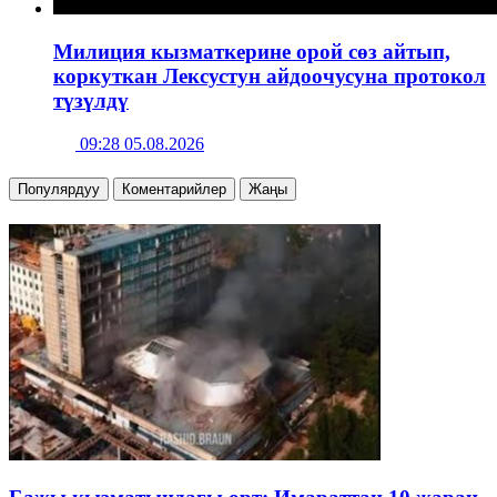
Милиция кызматкерине орой сөз айтып,
коркуткан Лексустун айдоочусуна протокол
түзүлдү
09:28 05.08.2026
Популярдуу
Коментарийлер
Жаңы