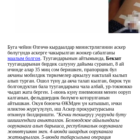
Буга чейин Өзгөчө кырдаалдар министрлигинин аскер
бөлүгүндө аскерге чакырылган жоокер сабалганы
маалым болгон
. Туугандарынын айтымында,
Бекзат
туугандарынан бирдик салууну дайыма суранып, 8 ай
ичинде алар 35 миң сом беришкен, прапорщик бул
акчаны мобилдик тиркемелер аркылуу накталай кылып
алып турган. Ошол түнү да акча талап кылган, бирок түн
болгондуктан бала туугандарына чала албай, ур-токмокко
чыдап жата берген. 1-июнь күнү пневмония менен ооруп
калганын, фельдшердик бөлүмгө которулганын
айтышкан. Окуя боюнча ӨКМден үн катышып, ички
иликтөө жүргүзүлүп, иш Аскер прокуратурасына
өткөнүн билдиришти.
"Кечки текшерүү учурунда буту
шишигендиги аныкталган. Беловодское айылындагы
ооруканага алып барышса, республикалык ооруканага
жөнөтүшкөн экен. 4-июнда шаардык ооруканага
жаткырылган. 5-июнда табарсыгына операция