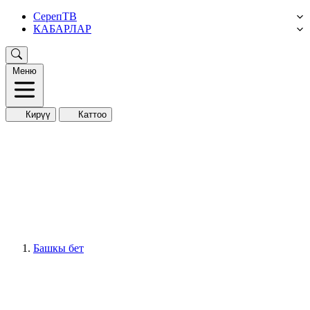
СерепТВ
КАБАРЛАР
Меню
Кирүү
Каттоо
Башкы бет