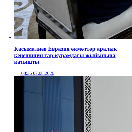
Касымалиев Евразия өкмөттөр аралык
кеңешинин тар курамдагы жыйынына
катышты
08:36 07.08.2026