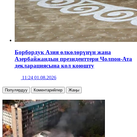
Борбордук Азия өлкөлөрүнүн жана
Азербайжандын президенттери Чолпон-Ата
декларациясына кол коюшту
11:24 01.08.2026
Популярдуу
Коментарийлер
Жаңы