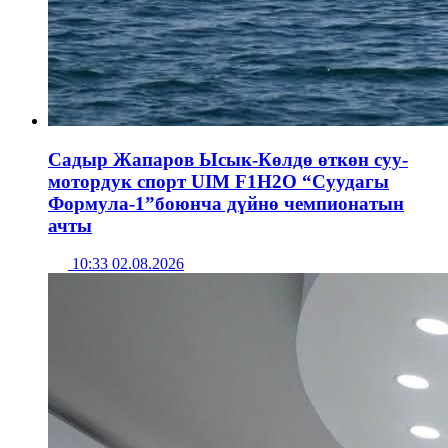
Садыр Жапаров Ысык-Көлдө өткөн суу-
мотордук спорт UIM F1H2O “Суудагы
Формула-1”боюнча дүйнө чемпионатын
ачты
10:33 02.08.2026