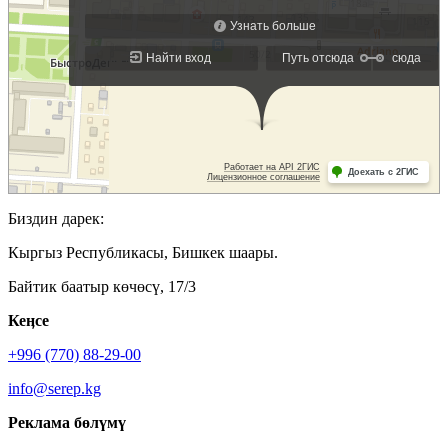
Биздин дарек:
Кыргыз Республикасы, Бишкек шаары.
Байтик баатыр көчөсү, 17/3
Кеӊсе
+996 (770) 88-29-00
info@serep.kg
Реклама бөлүмү