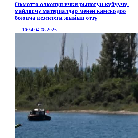
Өкмөттө өлкөнүн ички рыногун күйүүчү-
майлоочу материалдар менен камсыздоо
боюнча кезектеги жыйын өттү
10:54 04.08.2026