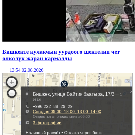
Бишкекте кулакчын уурдоого шектелип чет
өлкөлүк жаран кармалды
13:54 02.08.2026