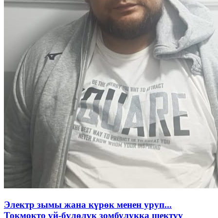
Электр зымы жана күрөк менен уруп...
Токмокто үй-бүлөлүк зомбулукка шектүү