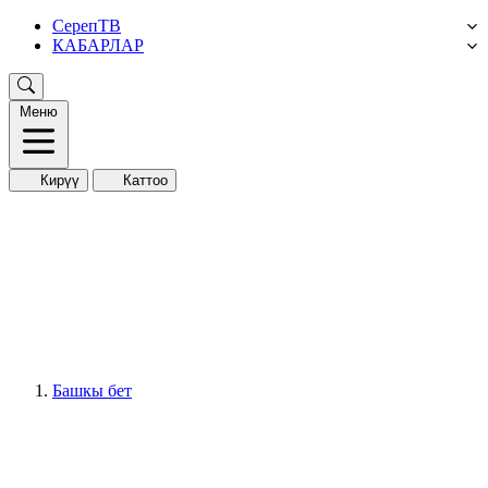
СерепТВ
КАБАРЛАР
Меню
Кирүү
Каттоо
Башкы бет