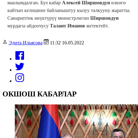
маалымдалган. Бул кабар
Алексей Ширшовдун
өлкөгө
кайтып келишине байланыштуу кызуу талкууну жаратты.
Санариптик өнүктүрүү министрлигин
Ширшовдун
мурдагы айдоочусу
Талант Иманов
жетектейт.
Эдита Ильясова
11:32 16.05.2022
ОКШОШ КАБАРЛАР