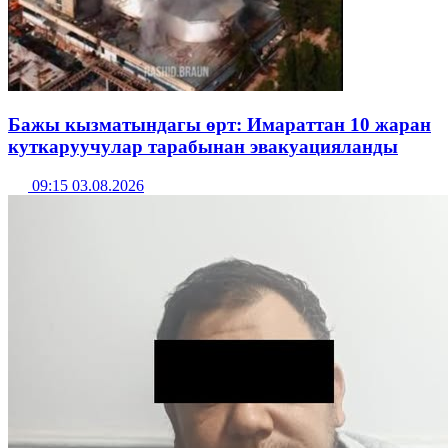
Бажы кызматындагы өрт: Имараттан 10 жаран
куткаруучулар тарабынан эвакуацияланды
09:15 03.08.2026