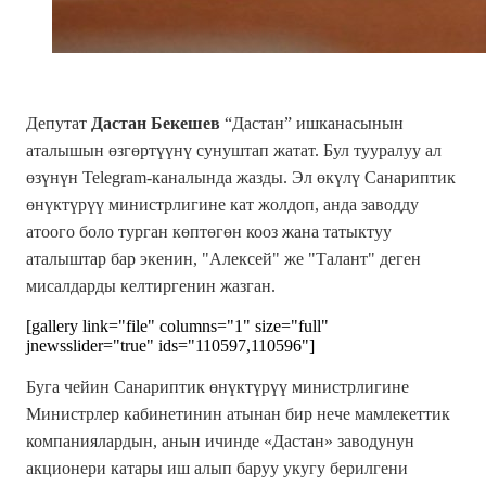
Депутат
Дастан Бекешев
“Дастан” ишканасынын
аталышын өзгөртүүнү сунуштап жатат. Бул тууралуу ал
өзүнүн Telegram-каналында жазды. Эл өкүлү Санариптик
өнүктүрүү министрлигине кат жолдоп, анда
заводду
атоого боло турган көптөгөн кооз жана татыктуу
аталыштар бар экенин, "Алексей" же "Талант" деген
мисалдарды келтиргенин жазган.
[gallery link="file" columns="1" size="full"
jnewsslider="true" ids="110597,110596"]
Буга чейин Санариптик өнүктүрүү министрлигине
Министрлер кабинетинин атынан бир нече мамлекеттик
компаниялардын, анын ичинде «Дастан» заводунун
акционери катары иш алып баруу укугу берилгени