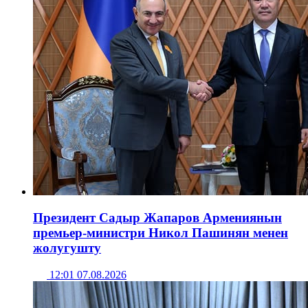
Президент Садыр Жапаров Армениянын
премьер-министри Никол Пашинян менен
жолугушту
12:01 07.08.2026