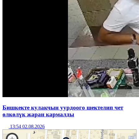
Бишкекте кулакчын уурдоого шектелип чет
өлкөлүк жаран кармалды
13:54 02.08.2026