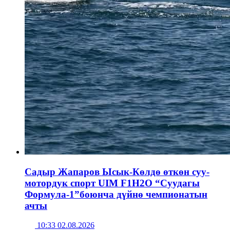
Садыр Жапаров Ысык-Көлдө өткөн суу-
мотордук спорт UIM F1H2O “Суудагы
Формула-1”боюнча дүйнө чемпионатын
ачты
10:33 02.08.2026