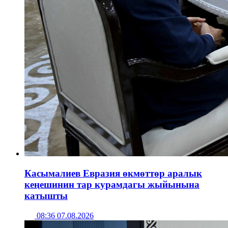
Касымалиев Евразия өкмөттөр аралык
кеңешинин тар курамдагы жыйынына
катышты
08:36 07.08.2026