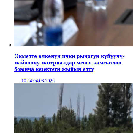
Өкмөттө өлкөнүн ички рыногун күйүүчү-
майлоочу материалдар менен камсыздоо
боюнча кезектеги жыйын өттү
10:54 04.08.2026