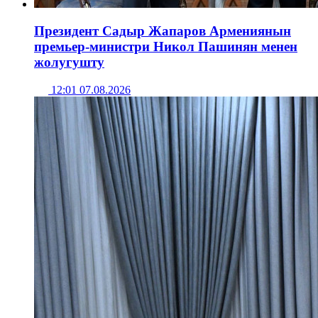
Президент Садыр Жапаров Армениянын
премьер-министри Никол Пашинян менен
жолугушту
12:01 07.08.2026