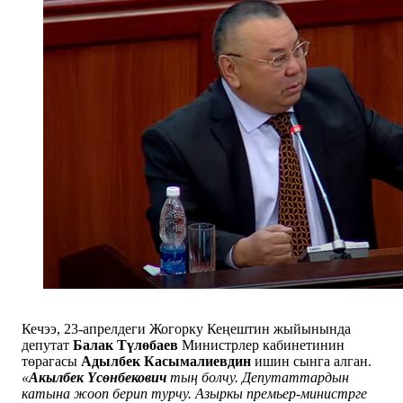
Кечээ, 23-апрелдеги Жогорку Кеңештин жыйынында
депутат
Балак Түлөбаев
Министрлер кабинетинин
төрагасы
Адылбек Касымалиевдин
ишин сынга алган.
«
Акылбек Үсөнбекович
тың болчу. Депутаттардын
катына жооп берип турчу. Азыркы премьер-министрге