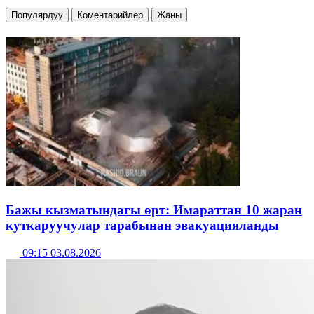
Популярдуу
Коментарийлер
Жаңы
Бажы кызматындагы өрт: Имараттан 10 жаран
куткаруучулар тарабынан эвакуацияланды
09:15 03.08.2026