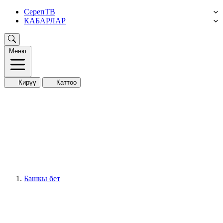
СерепТВ
КАБАРЛАР
Меню
Кирүү
Каттоо
Башкы бет