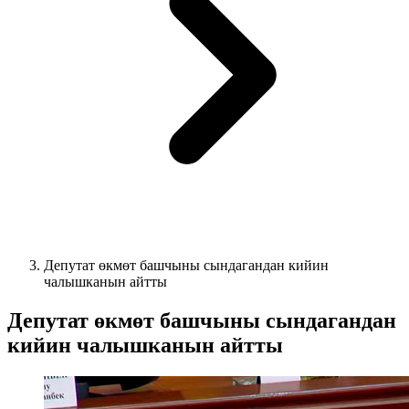
Депутат өкмөт башчыны сындагандан кийин
чалышканын айтты
Депутат өкмөт башчыны сындагандан
кийин чалышканын айтты