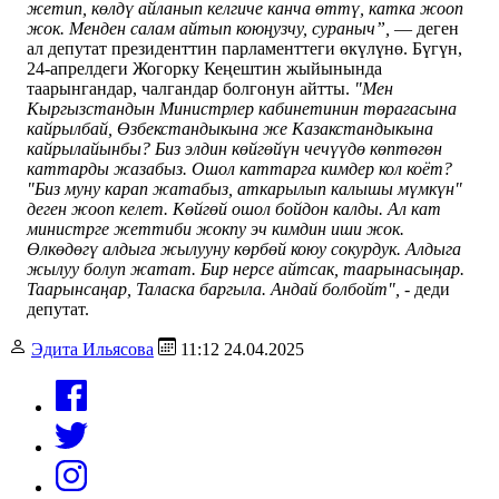
жетип, көлдү айланып келгиче канча өттү, катка жооп
жок. Менден салам айтып коюңузчу, сураныч”,
— деген
ал депутат президенттин парламенттеги өкүлүнө. Бүгүн,
24-апрелдеги Жогорку Кеңештин жыйынында
таарынгандар, чалгандар болгонун айтты.
"Мен
Кыргызстандын Министрлер кабинетинин төрагасына
кайрылбай, Өзбекстандыкына же Казакстандыкына
кайрылайынбы? Биз элдин көйгөйүн чечүүдө көптөгөн
каттарды жазабыз. Ошол каттарга кимдер кол коёт?
"Биз муну карап жатабыз, аткарылып калышы мүмкүн"
деген жооп келет. Көйгөй ошол бойдон калды. Ал кат
министрге жеттиби жокпу эч кимдин иши жок.
Өлкөдөгү алдыга жылууну көрбөй коюу сокурдук. Алдыга
жылуу болуп жатат. Бир нерсе айтсак, таарынасыңар.
Таарынсаңар, Таласка баргыла. Андай болбойт", -
деди
депутат.
Эдита Ильясова
11:12 24.04.2025