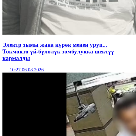
Электр зымы жана күрөк менен уруп...
Токмокто үй-бүлөлүк зомбулукка шектүү
кармалды
10:27 06.08.2026