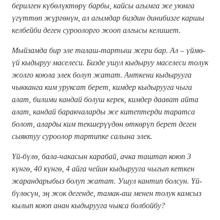
берилген күбөлүктөрү барбы, кайсы агымга же уюмга
үгүттөп жүргөнүн, ал агымдар биздин динибизге каршы
келбейби деген суроолорго жооп алгысы келишет.
Мыйзамда бир эле талаш-тартыш жери бар. Ал – үймө-
үй кыдыруу маселеси. Бизде ушул кыдыруу маселеси толук
жолго коюла элек болуп жатат. Анткени кыдырууга
чыкканга ким уруксат берет, кимдер кыдырууга чыга
алат, билими кандай болуш керек, кимдер даават айта
алат, кандай баракчаларды же китептерди таратса
болот, аларды ким текшерүүдөн өткөрүп берет деген
сыяктуу суроолор тартипке салына элек.
Үй-бүлө, бала-чакасын карабай, ачка таштап коюп 3
күнгө, 40 күнгө, 4 айга чейин кыдырууга чыгып кеткен
жарандарыбыз болуп жатат. Ушул кантип болсун. Үй-
бүлөсүн, эң жок дегенде, тамак-аш менен толук камсыз
кылып коюп анан кыдырууга чыкса болбойбу?