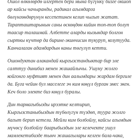
Ошол өлкөлөрдө илгертен бери мына бүгүнкү бизге окшоп
ар кайсы чачыранды, радикал агымдарга
бөлүнгөндөрүнүн кесепетинен келип чыгып жатат.
Тарапташтарынын саны өскөңдөн кийин топ-топ болуп
таасир талашмай. Албетте аларды кызыкдар болгон
сырткы күчтөр да бирине-экинчисин тукуруп, козутууда.
Канчалаган адамдардын каны төгүлүп кетти.
Ошондуктан алакандай кыргызстандыктар бир эле
салттуу динибиз менен жашайлычы.
Ушуну жолго
койгонго муфтият менен дин аалымдары жардам бергиле
да.
Буга чейин бул маселеге эч ким көңүл бурган эмес экен.
Кеч боло электе биз көңүл буралы.
Дин тармагыбызды ирээтке келтирип,
Кыргызстаныбыздын түбөлүгүн түздөп, туура жолго
багыт берип кетели.
Мейли ким болбойлу, кайсы агымдын
мүчөсү болбойлу баарыбыздын эле келечекте ушул
мамлекетибизде тынч жашагылары келген бала-чака,