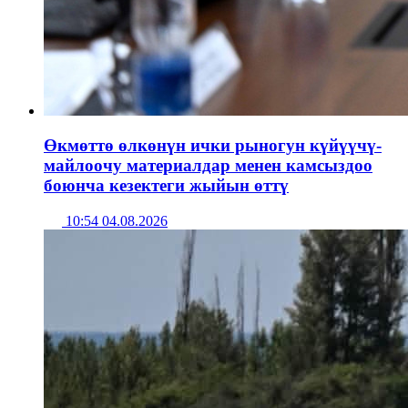
Өкмөттө өлкөнүн ички рыногун күйүүчү-
майлоочу материалдар менен камсыздоо
боюнча кезектеги жыйын өттү
10:54 04.08.2026