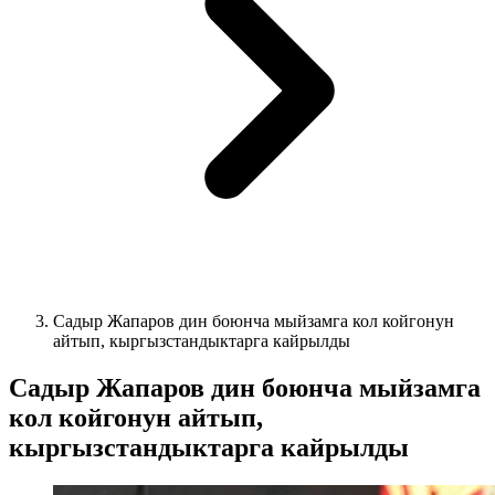
Садыр Жапаров дин боюнча мыйзамга кол койгонун
айтып, кыргызстандыктарга кайрылды
Садыр Жапаров дин боюнча мыйзамга
кол койгонун айтып,
кыргызстандыктарга кайрылды