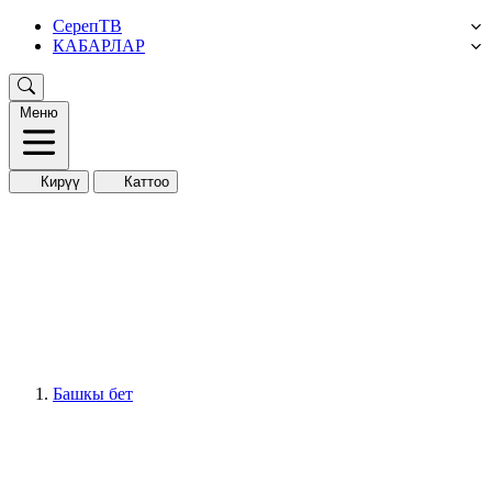
СерепТВ
КАБАРЛАР
Меню
Кирүү
Каттоо
Башкы бет