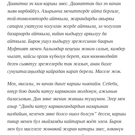
Дааватка эч ким каршы эмес. Дааваттан биз эч качан
зыян көрбөйбүз. Азырынча мечиттерде айта бергиле,
той-томолоктордо айткыла, жарандарды акыркы
сапарга узатууга чогулган жерде айткыла, эл чогулган
базарларда айткыла, кийин кыдыруу аркылуу да
айткыла.
Бирок ушул кыдыруу эрежесинин баарын
Муфтият менен Аалымдар кеңеши жөнгө салып, кимдер
чыгат, кайсы орган күбөлүк берет, ким көзөмөлдөйт
деген сыяктуу эрежелерди так жазып, анан бизге
сунуштасаңыздар кайрадан карап берели. Маселе жок.
Мен, мисалы, эч качан динге каршы чыкпайм. Себеби,
өмүр бою динди катуу карманган молдонун, ажынын
баласымын. Дин эмне экенин жакшы түшүнөм. Эгер мен
азыр “Динди катуу кармангандардын назарынан
калбайын, келечек эмне болсо ошол болсун” десем, каршы
пикир менен бул мыйзамды кайтарып коёт элем. Бирок
мен бул маселеге жөнөкөй жаран катары эмес, өлкөнүн