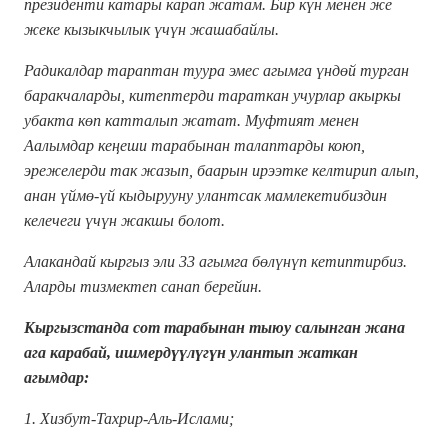
президенти катары карап жатам. Бир күн менен же
жеке кызыкчылык үчүн жашабайлы.
Радикалдар тараптан туура эмес агымга үндөй турган
баракчаларды, китептерди тараткан учурлар акыркы
убакта көп катталып жатат. Муфтият менен
Аалымдар кеңеши тарабынан талаптарды коюп,
эрежелерди так жазып, баарын ирээтке келтирип алып,
анан үймө-үй кыдырууну улантсак мамлекетибиздин
келечеги үчүн жакшы болот.
Алакандай кыргыз эли 33 агымга бөлүнүп кетиптирбиз.
Аларды тизмектеп санап берейин.
Кыргызстанда сот тарабынан тыюу салынган жана
ага карабай, ишмердүүлүгүн улантып жаткан
агымдар:
1. Хизбут-Тахрир-Аль-Ислами;