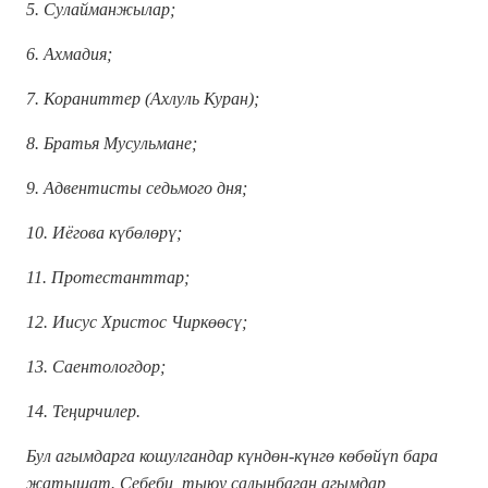
5. Сулайманжылар;
6. Ахмадия;
7. Кораниттер (Ахлуль Куран);
8. Братья Мусульмане;
9. Адвентисты седьмого дня;
10. Иёгова күбөлөрү;
11. Протестанттар;
12. Иисус Христос Чиркөөсү;
13. Саентологдор;
14. Теңирчилер.
Бул агымдарга кошулгандар күндөн-күнгө көбөйүп бара
жатышат. Себеби, тыюу салынбаган агымдар