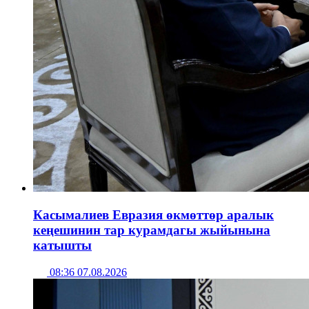
Касымалиев Евразия өкмөттөр аралык
кеңешинин тар курамдагы жыйынына
катышты
08:36 07.08.2026