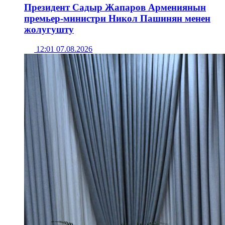
Президент Садыр Жапаров Армениянын
премьер-министри Никол Пашинян менен
жолугушту
12:01 07.08.2026