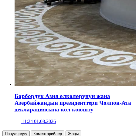
Борбордук Азия өлкөлөрүнүн жана
Азербайжандын президенттери Чолпон-Ата
декларациясына кол коюшту
11:24 01.08.2026
Популярдуу
Коментарийлер
Жаңы