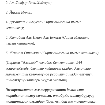
2. Ат-Такфир Валь-Хиджра;
3. Йакын Инкар;
4. Джабхат Ан-Нусра (Сирия аймагына чыгып
кетишкен);
5. Катибат Аль-Имам Аль-Бухари (Сирия аймагына
чыгып кетишкен);
6. Жаннат Ошиклари (Сирия аймагына чыгып кетишкен).
(Сирияга “джихад” кылабыз деп кетишкен 544
жараныбызды былтыр кайтарып келдик. Азыр алар
мамлекеттин көзөмөлүндө реабилитациядан өтүшүп,
түшүндүрүү иштери жүрүп жатат).
Экстремисттик же террористтик делип сот
тарабынан тыюу салынып, өлкөбүздө ишмердүүлүгү
токтотулган агымдар:
(Эгер чындап эле токтотушкан