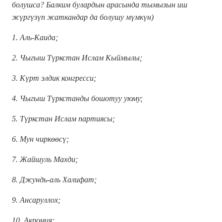
болушса? Балким булардын арасында тымызын иш
жүргүзүп жаткандар да болушу мүмкүн)
1. Аль-Каида;
2. Чыгыш Түркстан Ислам Кыймылы;
3. Күрт элдик конгресси;
4. Чыгыш Түркстанды бошотуу уюму;
5. Түркстан Ислам партиясы;
6. Мун чиркөөсү;
7. Жайшуль Махди;
8. Джундь-аль Халифат;
9. Ансаруллох;
10. Акромия;