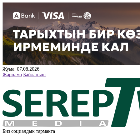
Жума, 07.08.2026
Жарнама
Байланыш
Биз социалдык тармакта