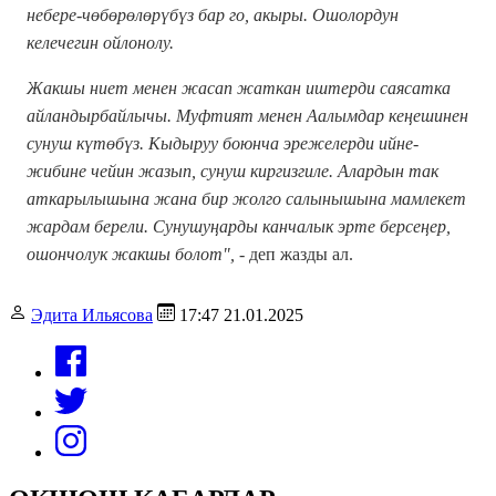
небере-чөбөрөлөрүбүз бар го, акыры. Ошолордун
келечегин ойлонолу.
Жакшы ниет менен жасап жаткан иштерди саясатка
айландырбайлычы. Муфтият менен Аалымдар кеңешинен
сунуш күтөбүз. Кыдыруу боюнча эрежелерди ийне-
жибине чейин жазып, сунуш киргизгиле. Алардын так
аткарылышына жана бир жолго салынышына мамлекет
жардам берели. Сунушуңарды канчалык эрте берсеңер,
ошончолук жакшы болот", -
деп жазды ал.
Эдита Ильясова
17:47 21.01.2025