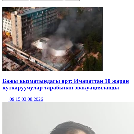
Бажы кызматындагы өрт: Имараттан 10 жаран
куткаруучулар тарабынан эвакуацияланды
09:15 03.08.2026