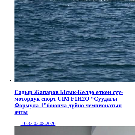
Садыр Жапаров Ысык-Көлдө өткөн суу-
мотордук спорт UIM F1H2O “Суудагы
Формула-1”боюнча дүйнө чемпионатын
ачты
10:33 02.08.2026