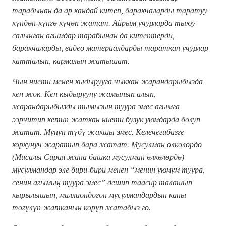
тарабынан да ар кандай китеп, баракчаларды таратуу
күндөн-күнгө күчөп жатат. Айрым учурларда тыюу
салынган агымдар тарабынан да китептерди,
баракчаларды, видео материалдарды тараткан учурлар
катталып, кармалып жатышат.
Чын ниети менен кыдырууга чыккан жарандарыбызда
кеп жок. Кеп кыдырууну жамынып алып,
жарандарыбызды тымызын туура эмес агымга
ээрчитип кетип жаткан ниети бузук уюмдарда болуп
жатат.
Мунун түбү жакшы эмес. Келечегибизге
коркунуч жаратып бара жатат. Мусулман өлкөлөрдө
(Мисалы Сирия жана башка мусулман өлкөлөрдө)
мусулмандар эле бири-бири менен “менин уюмум туура,
сенин агымың туура эмес” дешип таасир талашып
кырылышып, миллиондогон мусулмандардын каны
төгүлүп жатканын көрүп жатабыз го.