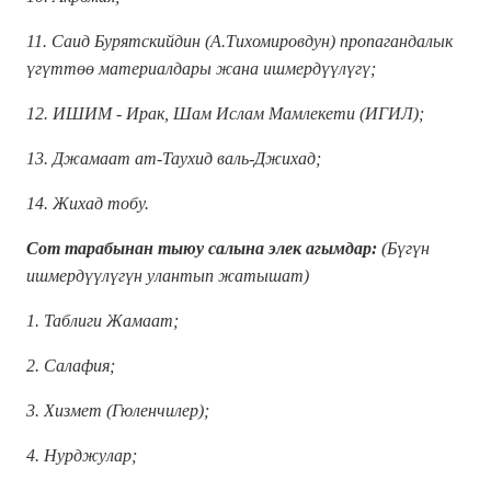
11. Саид Бурятскийдин (А.Тихомировдун) пропагандалык
үгүттөө материалдары жана ишмердүүлүгү;
12. ИШИМ - Ирак, Шам Ислам Мамлекети (ИГИЛ);
13. Джамаат ат-Таухид валь-Джихад;
14. Жихад тобу.
Сот тарабынан тыюу салына элек агымдар:
(Бүгүн
ишмердүүлүгүн улантып жатышат)
1. Таблиги Жамаат;
2. Салафия;
3. Хизмет (Гюленчилер);
4. Нурджулар;