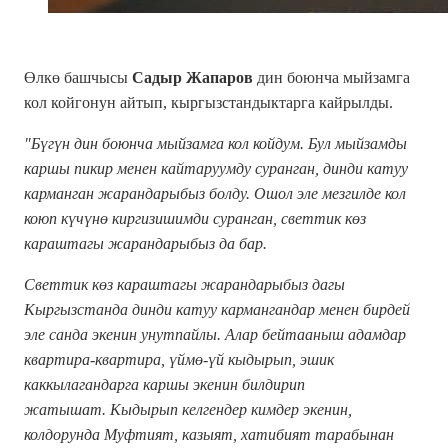
Өлкө башчыcы
Садыр Жапаров
дин боюнча мыйзамга
кол койгонун айтып, кыргызстандыктарга кайрылды.
"Бүгүн дин боюнча мыйзамга кол койдум. Бул мыйзамды
каршы пикир менен кайтаруумду суранган, динди катуу
карманган жарандарыбыз болду. Ошол эле мезгилде кол
коюп күчүнө киргизишимди суранган, светтик көз
караштагы жарандарыбыз да бар.
Светтик көз караштагы жарандарыбыз дагы
Кыргызстанда динди катуу кармангандар менен бирдей
эле санда экенин унутпайлы. Алар бейтааныш адамдар
квартира-квартира, үймө-үй кыдырып, эшик
каккылагандарга каршы экенин билдирип
жатышат.
Кыдырып келгендер кимдер экенин,
колдорунда Муфтият, казыят, хатибият тарабынан