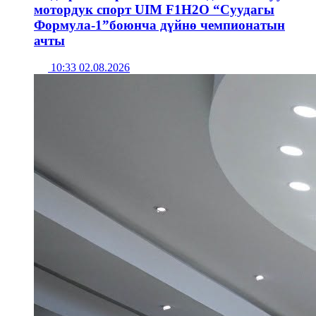
мотордук спорт UIM F1H2O “Суудагы
Формула-1”боюнча дүйнө чемпионатын
ачты
10:33 02.08.2026