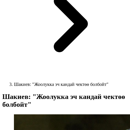
Шакиев: "Жоолукка эч кандай чектөө болбойт"
Шакиев: "Жоолукка эч кандай чектөө
болбойт"