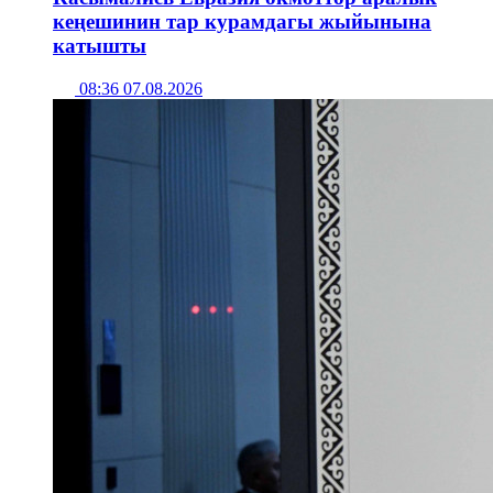
кеңешинин тар курамдагы жыйынына
катышты
08:36 07.08.2026