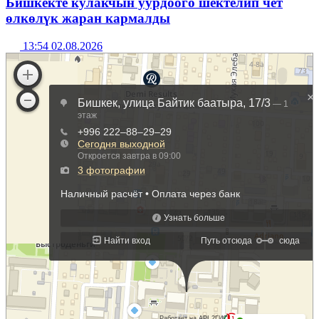
Бишкекте кулакчын уурдоого шектелип чет
өлкөлүк жаран кармалды
13:54 02.08.2026