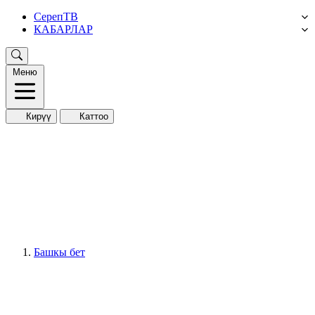
СерепТВ
КАБАРЛАР
Меню
Кирүү
Каттоо
Башкы бет