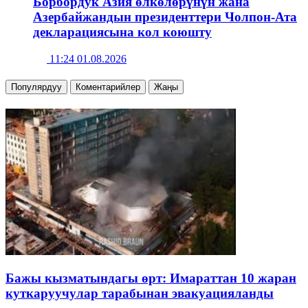
Борбордук Азия өлкөлөрүнүн жана
Азербайжандын президенттери Чолпон-Ата
декларациясына кол коюшту
11:24 01.08.2026
Популярдуу
Коментарийлер
Жаңы
Бажы кызматындагы өрт: Имараттан 10 жаран
куткаруучулар тарабынан эвакуацияланды