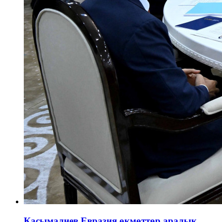
Касымалиев Евразия өкмөттөр аралык