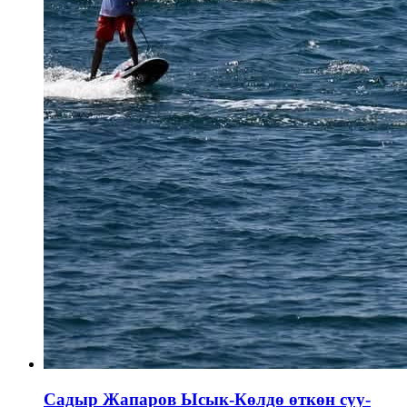
Садыр Жапаров Ысык-Көлдө өткөн суу-