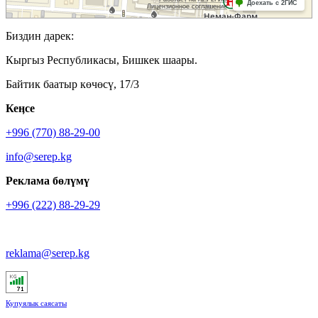
Биздин дарек:
Кыргыз Республикасы, Бишкек шаары.
Байтик баатыр көчөсү, 17/3
Кеӊсе
+996 (770) 88-29-00
info@serep.kg
Реклама бөлүмү
+996 (222) 88-29-29
reklama@serep.kg
Купуялык саясаты