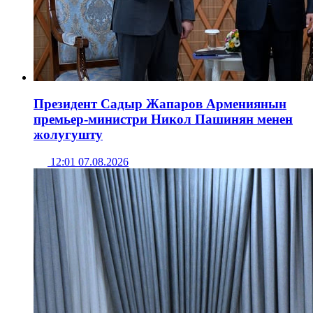
Президент Садыр Жапаров Армениянын
премьер-министри Никол Пашинян менен
жолугушту
12:01 07.08.2026