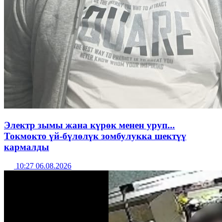
Электр зымы жана күрөк менен уруп...
Токмокто үй-бүлөлүк зомбулукка шектүү
кармалды
10:27 06.08.2026