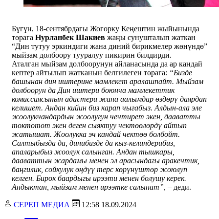
Бүгүн, 18-сентябрдагы Жогорку Кеңештин жыйынында
төрага
Нурланбек Шакиев
жаңы сунушталып жаткан
“Дин тутуу эркиндиги жана диний бирикмелер жөнүндө”
мыйзам долбоору тууралуу пикирин билдирди.
Аталган мыйзам долбоорунун айланасында да ар кандай
кептер айтылып жатканын белгилеген төрага:
“Бизде
башынан дин иштерине мамлекет аралашпайт. Мыйзам
долбоорун да Дин иштери боюнча мамлекеттик
комиссиясынын адистери жана аалымдар өздөрү даярдап
келишет. Андан кийин биз карап чыгабыз. Алдын-ала эле
жоолукчандардын жоолугун чечтирет экен, дааватты
токтотот экен деген сыяктуу чектөөлөрдү айтып
жатышат. Жоолукка эч кандай чектөө болбойт.
Салтыбызда да, динибизде да кыз-келиндерибиз,
апаларыбыз жоолук салынган. Андан тышкары,
дааваттын жардамы менен эл арасындагы аракечтик,
баңгилик, сойкулук өңдүү терс көрүнүштөр жоюлуп
келген. Бирок баардыгы ирээти менен болушу керек.
Андыктан, мыйзам менен ирээтке салынат”,
– деди.
СЕРЕП МЕДИА
12:58 18.09.2024