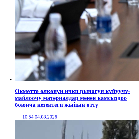
Өкмөттө өлкөнүн ички рыногун күйүүчү-
майлоочу материалдар менен камсыздоо
боюнча кезектеги жыйын өттү
10:54 04.08.2026