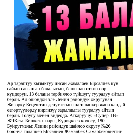
Ар тараптуу кызыктуу инсан Жамалбек Ырсалиев күн
сайын сагынган балалыгын, башынан өткөн оор
күндөрүн, 13 баланы тарбиялоо түйшүгү тууралуу айтып
берди. Ал ошондой эле Ленин райондук округунан
Жогорку Кеңештин депутаттыгына талапкер жана кандай
өзгөртүүлөрдү киргизүү зарылдыгы тууралуу айтып
берди. Толугу менен видеодо. Аткаруучу: «Супер ТВ»
ЖЧКсы. Бишкек шаары, Күрөңкеев көчөсү, 180.
Буйрутмачы: Ленин райондук шайлоо округу №26
боюнча талапкер Ырсалиев Жамалбек Самарбековичтин