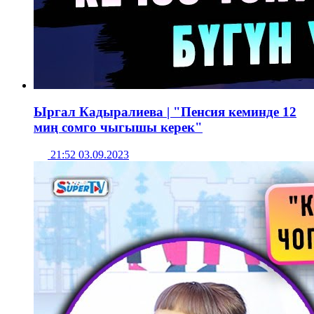
Ыргал Кадыралиева | "Пенсия кеминде 12
миң сомго чыгышы керек"
21:52 03.09.2023