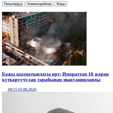
Популярдуу
Коментарийлер
Жаңы
Бажы кызматындагы өрт: Имараттан 10 жаран
куткаруучулар тарабынан эвакуацияланды
09:15 03.08.2026