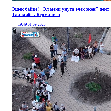
Эшек байке! "Эл мени унута элек экен" дейт
Таалайбек Кермалиев
19:49 01.09.2023