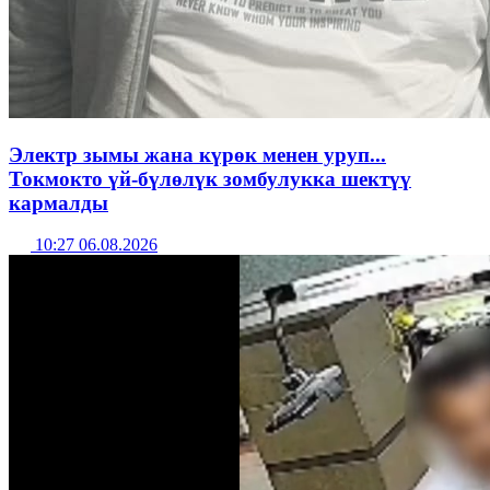
Электр зымы жана күрөк менен уруп...
Токмокто үй-бүлөлүк зомбулукка шектүү
кармалды
10:27 06.08.2026