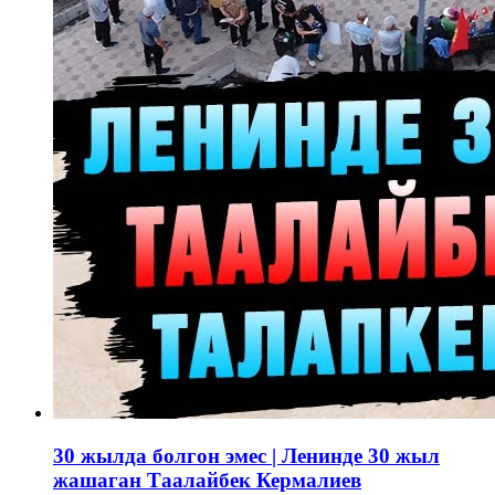
30 жылда болгон эмес | Ленинде 30 жыл
жашаган Таалайбек Кермалиев