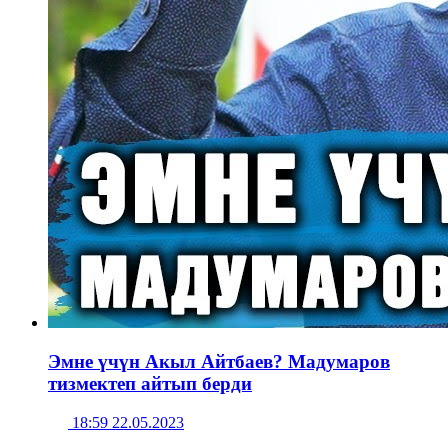
Эмне үчүн Акыл Айтбаев? Мадумаров
тизмектеп айтып берди
18:59 22.05.2023