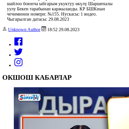
шайлоо боюнча ыйгарым укуктуу өкүлү Шаршеналы
уулу Бекен тарабынан каржыланды. КР БШКнын
чечиминин номери: №155. Нускасы: 1 видео.
Чыгарылган датасы: 29.08.2023
Unknown Author
18:52 29.08.2023
ОКШОШ КАБАРЛАР