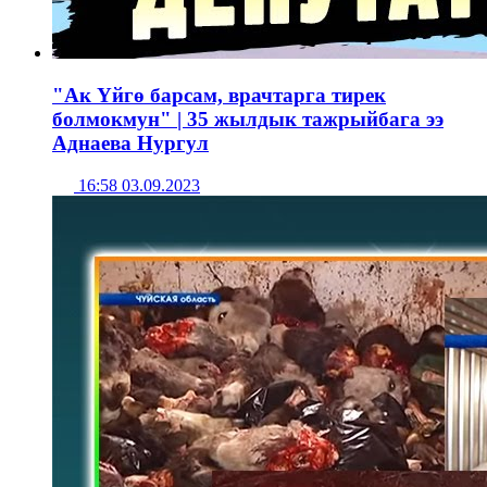
"Ак Үйгө барсам, врачтарга тирек
болмокмун" | 35 жылдык тажрыйбага ээ
Аднаева Нургул
16:58 03.09.2023