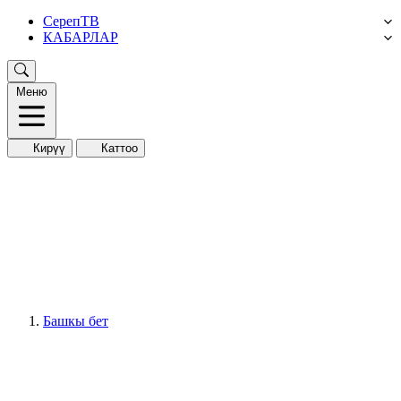
СерепТВ
КАБАРЛАР
Меню
Кирүү
Каттоо
Башкы бет