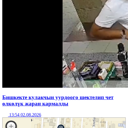
Бишкекте кулакчын уурдоого шектелип чет
өлкөлүк жаран кармалды
13:54 02.08.2026