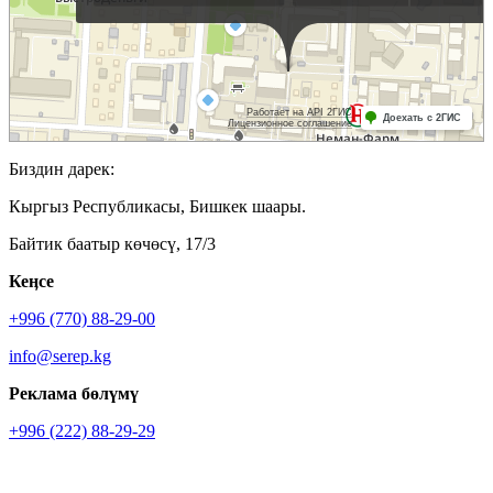
Биздин дарек:
Кыргыз Республикасы, Бишкек шаары.
Байтик баатыр көчөсү, 17/3
Кеӊсе
+996 (770) 88-29-00
info@serep.kg
Реклама бөлүмү
+996 (222) 88-29-29