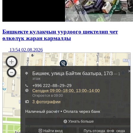
Бишкекте кулакчын уурдоого шектелип чет
өлкөлүк жаран кармалды
13:54 02.08.2026