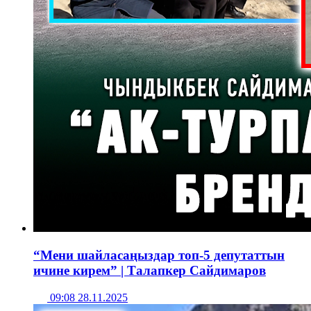
“Мени шайласаңыздар топ-5 депутаттын
ичине кирем” | Талапкер Сайдимаров
09:08 28.11.2025