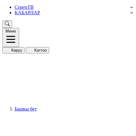
СерепТВ
КАБАРЛАР
Меню
Кирүү
Каттоо
Башкы бет