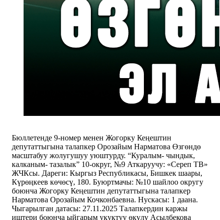
Бюллетенде 9-номер менен Жогорку Кеңештин
депутаттыгына талапкер Орозайым Нарматова Өзгөндө
масштабуу жолугушуу уюштурду. “Куралым- чындык,
калканым- тазалык” 10-округ, №9 Аткаруучу: «Сереп ТВ»
ЖЧКсы. Дареги: Кыргыз Республикасы, Бишкек шаары,
Күрөңкеев көчөсү, 180. Буюртмачы: №10 шайлоо округу
боюнча Жогорку Кеңештин депутаттыгына талапкер
Нарматова Орозайым Кочконбаевна. Нускасы: 1 даана.
Чыгарылган датасы: 27.11.2025 Талапкердин каржы
иштери боюнча ыйгарым укуктуу өкүлү Асылбекова