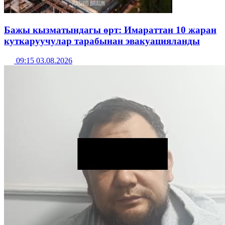
Бажы кызматындагы өрт: Имараттан 10 жаран
куткаруучулар тарабынан эвакуацияланды
09:15 03.08.2026