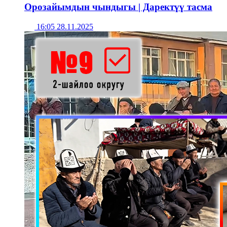
Орозайымдын чындыгы | Даректүү тасма
16:05 28.11.2025