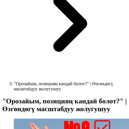
"Орозайым, позицияң кандай болот?" | Өзгөндөгү
масштабдуу жолугушуу
"Орозайым, позицияң кандай болот?" |
Өзгөндөгү масштабдуу жолугушуу