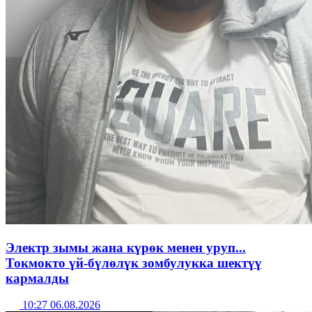
Электр зымы жана күрөк менен уруп...
Токмокто үй-бүлөлүк зомбулукка шектүү
кармалды
10:27 06.08.2026