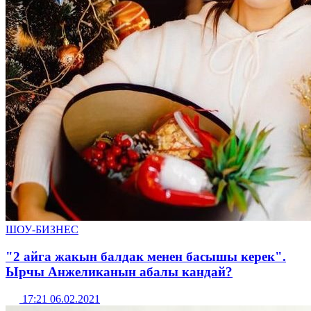
ШОУ-БИЗНЕС
"2 айга жакын балдак менен басышы керек".
Ырчы Анжеликанын абалы кандай?
17:21 06.02.2021