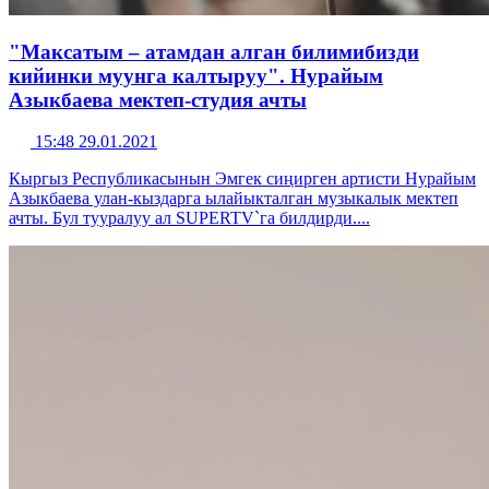
"Максатым – атамдан алган билимибизди
кийинки муунга калтыруу". Нурайым
Азыкбаева мектеп-студия ачты
15:48 29.01.2021
Кыргыз Республикасынын Эмгек сиңирген артисти Нурайым
Азыкбаева улан-кыздарга ылайыкталган музыкалык мектеп
ачты. Бул тууралуу ал SUPERTV`га билдирди....