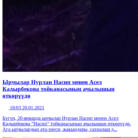
Ырчылар Нурлан Насип менен Асел
Кадырбекова тойканасынын ачылышын
өткөрүүдө
18:03 20.01.2021
Бүгүн, 20-январда ырчылар Нурлан Насип менен Асел
Кадырбекова “Насип” тойканасынын ачылышын өткөрүүдө.
Ага ырчылардын ата-энеси, жакындары, сахналаш д...