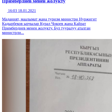
Примбердиев менен жолукту
16:03 18.01.2021
Маданият, маалымат жана туризм министри Нуржигит
Кадырбеков ырчылар Курал Чокоев жана Кайрат
Примбердиев менен жолукту. Бул тууралуу аталган
министрли...