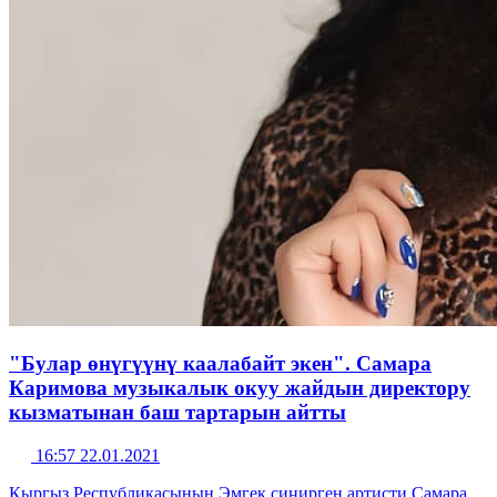
"Булар өнүгүүнү каалабайт экен". Самара
Каримова музыкалык окуу жайдын директору
кызматынан баш тартарын айтты
16:57 22.01.2021
Кыргыз Республикасынын Эмгек сиңирген артисти Самара