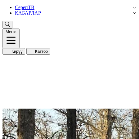
СерепТВ
КАБАРЛАР
Меню
Кирүү
Каттоо