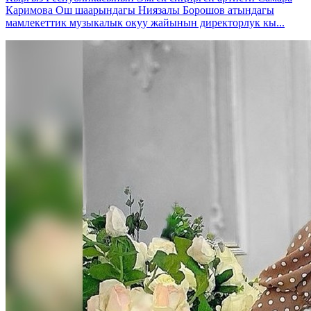
Каримова Ош шаарындагы Ниязалы Борошов атындагы
мамлекеттик музыкалык окуу жайынын директорлук кы...