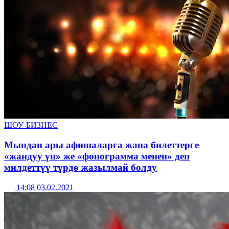
ШОУ-БИЗНЕС
Мындан ары афишаларга жана билеттерге
«жандуу үн» же «фонограмма менен» деп
милдеттүү түрдө жазылмай болду
14:08 03.02.2021