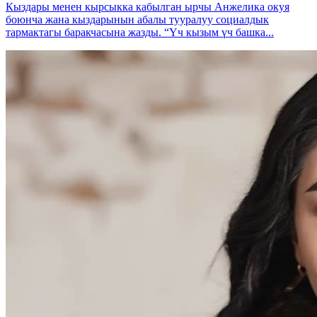
Кыздары менен кырсыкка кабылган ырчы Анжелика окуя
боюнча жана кыздарынын абалы тууралуу социалдык
тармактагы баракчасына жазды. “Үч кызым үч башка...