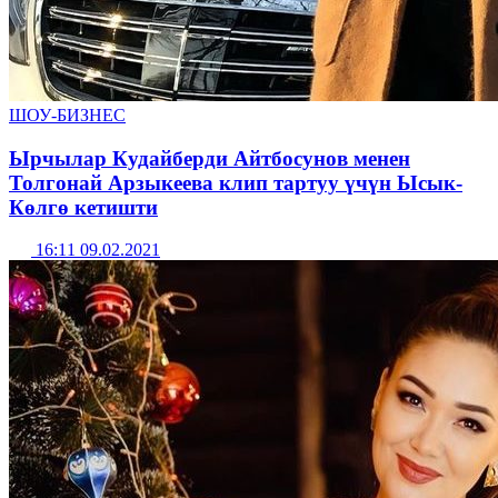
ШОУ-БИЗНЕС
Ырчылар Кудайберди Айтбосунов менен
Толгонай Арзыкеева клип тартуу үчүн Ысык-
Көлгө кетишти
16:11 09.02.2021