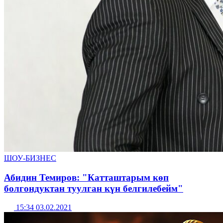
ШОУ-БИЗНЕС
Абидин Темиров: "Катташтарым көп
болгондуктан туулган күн белгилебейм"
15:34 03.02.2021