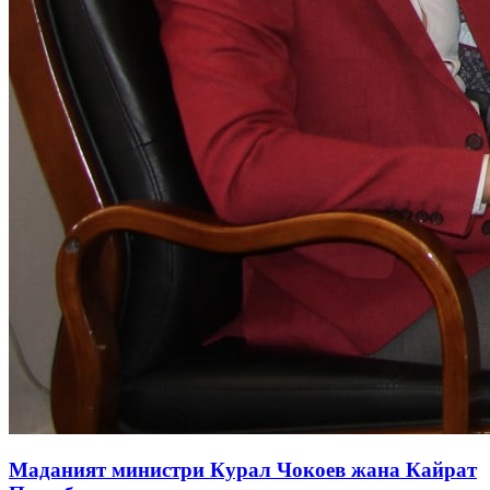
Маданият министри Курал Чокоев жана Кайрат