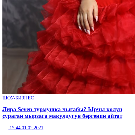
ШОУ-БИЗНЕС
Лира Seven турмушка чыгабы? Ырчы колун
сураган мырзага макулдугун бергенин айтат
15:44 01.02.2021