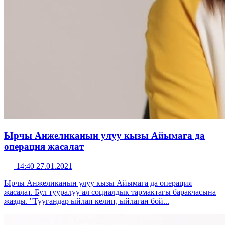
Ырчы Анжеликанын улуу кызы Айымага да
операция жасалат
14:40 27.01.2021
Ырчы Анжеликанын улуу кызы Айымага да операция
жасалат. Бул тууралуу ал социалдык тармактагы баракчасына
жазды. "Туугандар ыйлап келип, ыйлаган бой...