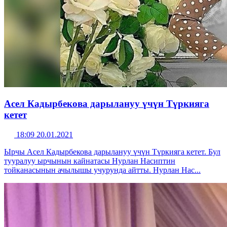
Асел Кадырбекова дарылануу үчүн Түркияга
кетет
18:09 20.01.2021
Ырчы Асел Кадырбекова дарылануу үчүн Түркияга кетет. Бул
тууралуу ырчынын кайнатасы Нурлан Насиптин
тойканасынын ачылышы учурунда айтты. Нурлан Нас...