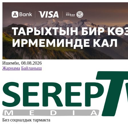
Ишемби, 08.08.2026
Жарнама
Байланыш
Биз социалдык тармакта