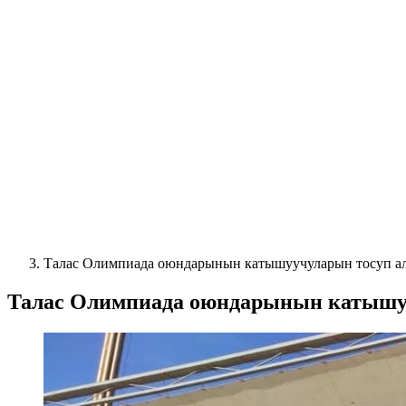
Талас Олимпиада оюндарынын катышуучуларын тосуп ал
Талас Олимпиада оюндарынын катышуу