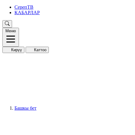
СерепТВ
КАБАРЛАР
Меню
Кирүү
Каттоо
Башкы бет