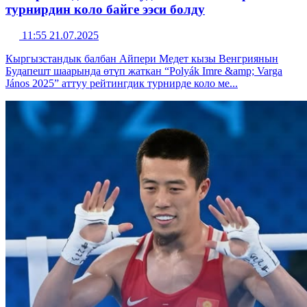
турнирдин коло байге ээси болду
11:55 21.07.2025
Кыргызстандык балбан Айпери Медет кызы Венгриянын
Будапешт шаарында өтүп жаткан “Polyák Imre &amp; Varga
János 2025” аттуу рейтингдик турнирде коло ме...