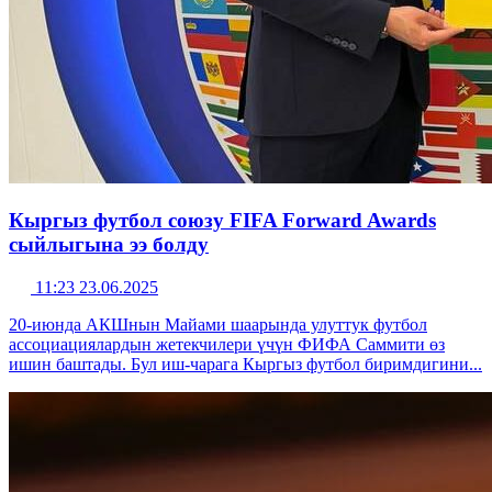
Кыргыз футбол союзу FIFA Forward Awards
сыйлыгына ээ болду
11:23 23.06.2025
20-июнда АКШнын Майами шаарында улуттук футбол
ассоциациялардын жетекчилери үчүн ФИФА Саммити өз
ишин баштады. Бул иш-чарага Кыргыз футбол биримдигини...