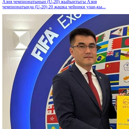
Азия чемпионатынын (U-20) жыйынтыгы Азия
чемпионатында (U-20) 20 жашка чейинки улан-кы...