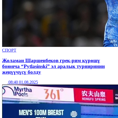
СПОРТ
Жоламан Шаршенбеков грек-рим күрөшү
боюнча “Pytlasinski” эл аралык турниринин
жеңүүчүсү болду
08:40 01.08.2025