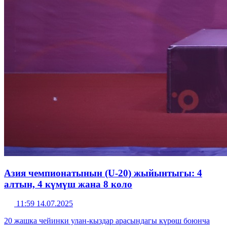
Азия чемпионатынын (U-20) жыйынтыгы: 4
алтын, 4 күмүш жана 8 коло
11:59 14.07.2025
20 жашка чейинки улан-кыздар арасындагы күрөш боюнча