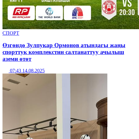
СПОРТ
Өзгөндө Зулпукар Ормонов атындагы жаңы
спорттук комплекстин салтанаттуу ачылыш
аземи өтөт
07:43 14.08.2025