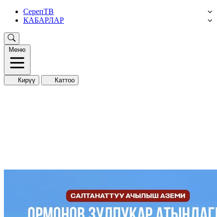
СерепТВ
КАБАРЛАР
Меню
Кирүү
Каттоо