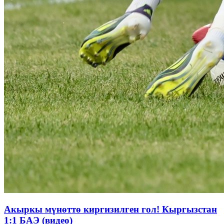
Акыркы мүнөттө киргизилген гол! Кыргызстан
1:1 БАЭ (видео)