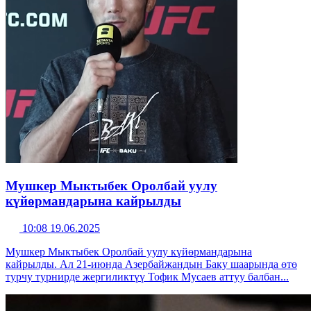
Мушкер Мыктыбек Оролбай уулу
күйөрмандарына кайрылды
10:08 19.06.2025
Мушкер Мыктыбек Оролбай уулу күйөрмандарына
кайрылды. Ал 21-июнда Азербайжандын Баку шаарында өтө
турчу турнирде жергиликтүү Тофик Мусаев аттуу балбан...