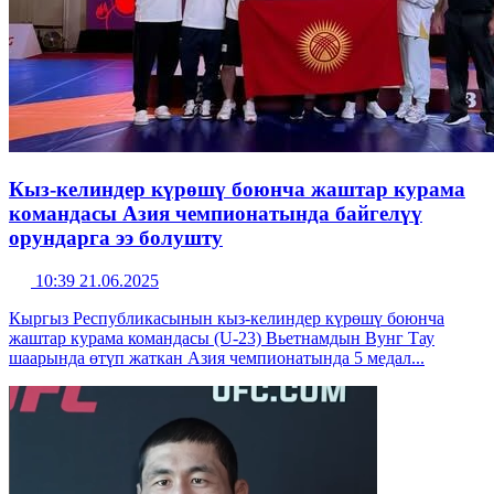
Кыз-келиндер күрөшү боюнча жаштар курама
командасы Азия чемпионатында байгелүү
орундарга ээ болушту
10:39 21.06.2025
Кыргыз Республикасынын кыз-келиндер күрөшү боюнча
жаштар курама командасы (U-23) Вьетнамдын Вунг Тау
шаарында өтүп жаткан Азия чемпионатында 5 медал...