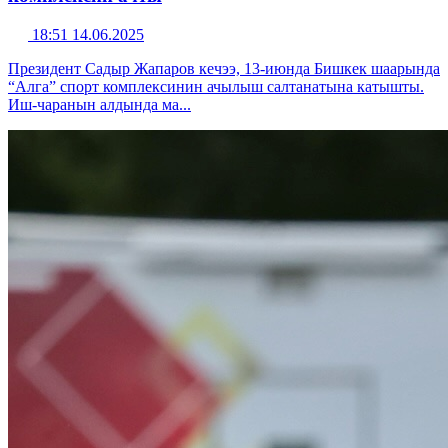
18:51 14.06.2025
Президент Садыр Жапаров кечээ, 13-июнда Бишкек шаарында
“Алга” спорт комплексинин ачылыш салтанатына катышты.
Иш-чаранын алдында ма...