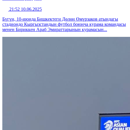
21:52 10.06.2025
Бүгүн, 10-июнда Бишкектеги Дөлөн Өмүрзаков атындагы
стадиондо Кыргызстандын футбол боюнча курама командасы
менен Бириккен Араб Эмираттарынын курамасын...