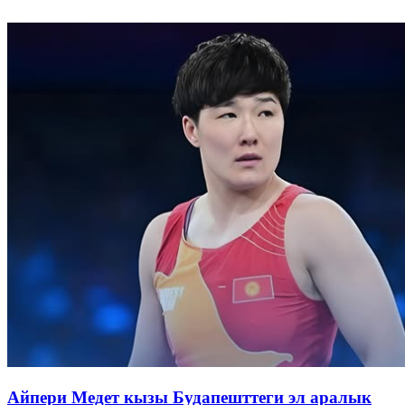
Айпери Медет кызы Будапешттеги эл аралык