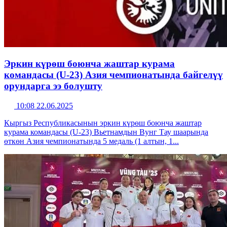
Эркин күрөш боюнча жаштар курама
командасы (U-23) Азия чемпионатында байгелүү
орундарга ээ болушту
10:08 22.06.2025
Кыргыз Республикасынын эркин күрөш боюнча жаштар
курама командасы (U-23) Вьетнамдын Вунг Тау шаарында
өткөн Азия чемпионатында 5 медаль (1 алтын, 1...