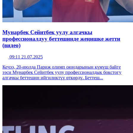
Мунарбек Сейитбек уулу алгачкы
профессионалдуу беттешинде жеңишке жетти
(видео)
09:11 21.07.2025
Кечээ, 20-июлда Париж олимп оюндарынын күмүш байге
ээси Мунарбек Сейитбек уулу профессионалдык бокстогу
алгачкы беттешин ийгиликтүү өткөрдү. Беттеш...