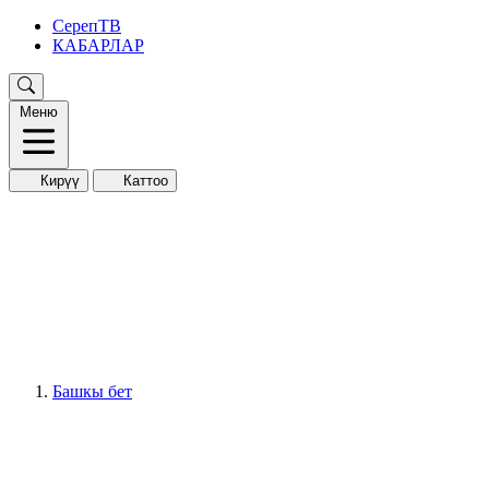
СерепТВ
КАБАРЛАР
Меню
Кирүү
Каттоо
Башкы бет