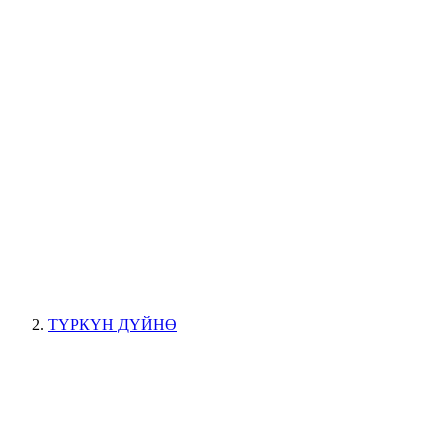
ТҮРКҮН ДҮЙНӨ