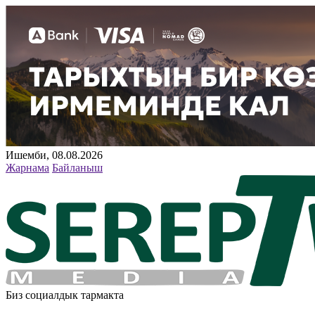
Ишемби, 08.08.2026
Жарнама
Байланыш
Биз социалдык тармакта