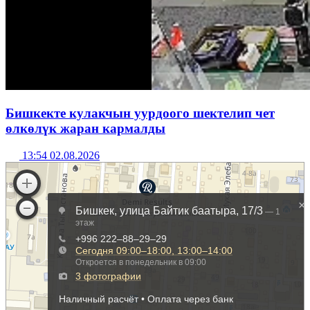
Бишкекте кулакчын уурдоого шектелип чет
өлкөлүк жаран кармалды
13:54 02.08.2026