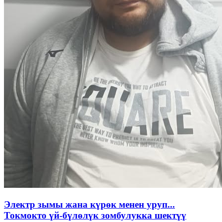
Электр зымы жана күрөк менен уруп...
Токмокто үй-бүлөлүк зомбулукка шектүү