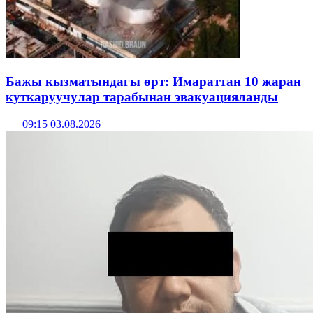
Бажы кызматындагы өрт: Имараттан 10 жаран
куткаруучулар тарабынан эвакуацияланды
09:15 03.08.2026