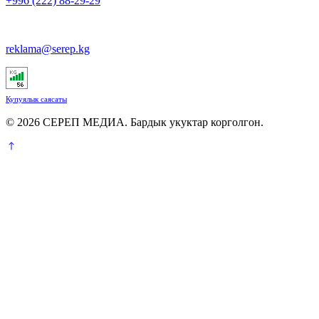
+996 (222) 88-29-29
reklama@serep.kg
Купуялык саясаты
© 2026 СЕРЕП МЕДИА. Бардык укуктар корголгон.