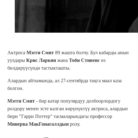
Актриса
Мэгги Смит
89 жашта болчу. Бул кабарды анын
уулдары
Крис Ларкин
жана
Тоби Стивенс
өз
билдирүүсүндө тастыкташты.
Алардын айтымында, ал 27-сентябрда таңга маал каза
болгон.
Мэгги Смит
- бир катар популярдуу долбоорлордогу
ролдору менен эсте калган көрүнүктүү актриса, алардын
бири "Гарри Поттер" тасмаларындагы профессор
Минерва МакГонагаллдын
ролу.