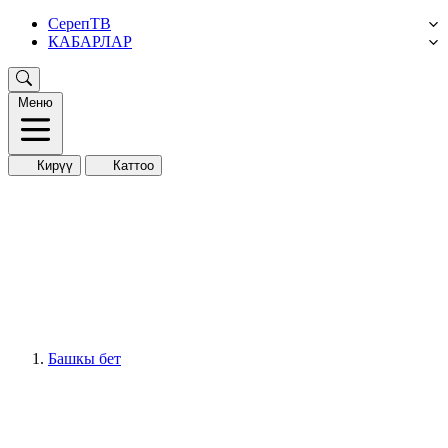
СерепТВ
КАБАРЛАР
Меню
Кирүү
Каттоо
Башкы бет