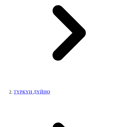
ТҮРКҮН ДҮЙНӨ