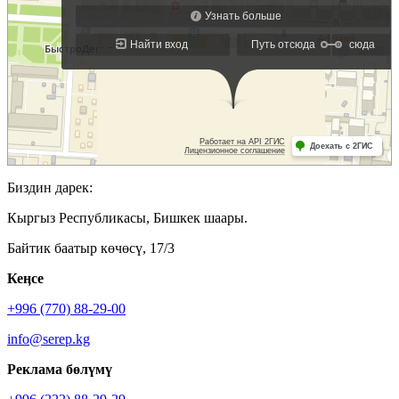
Биздин дарек:
Кыргыз Республикасы, Бишкек шаары.
Байтик баатыр көчөсү, 17/3
Кеӊсе
+996 (770) 88-29-00
info@serep.kg
Реклама бөлүмү