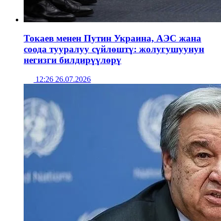
Токаев менен Путин Украина, АЭС жана
соода тууралуу сүйлөштү: жолугушуунун
негизги билдирүүлөрү
12:26 26.07.2026