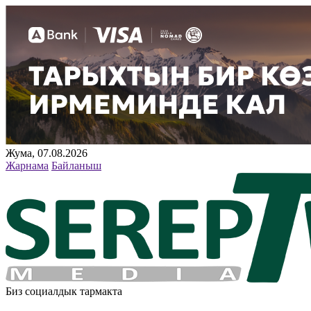
Жума, 07.08.2026
Жарнама
Байланыш
Биз социалдык тармакта