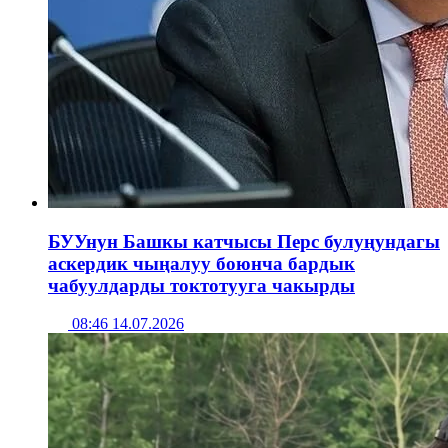
БУУнун Башкы катчысы Перс булуңундагы
аскердик чыңалуу боюнча бардык
чабуулдарды токтотууга чакырды
08:46 14.07.2026