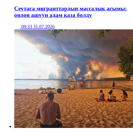
Сеутага мигранттардын массалык агымы:
ондон ашуун адам каза болду
09:33 31.07.2026