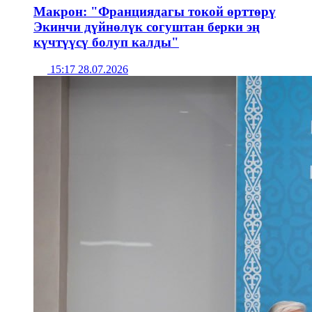
Макрон: "Франциядагы токой өрттөрү
Экинчи дүйнөлүк согуштан берки эң
күчтүүсү болуп калды"
15:17 28.07.2026