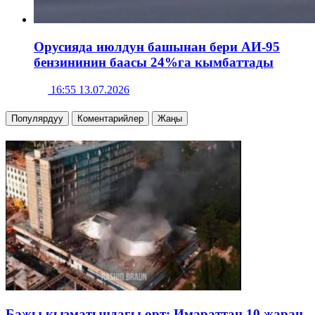
Орусияда июлдун башынан бери АИ-95
бензининин баасы 24%га кымбаттады
16:55 13.07.2026
Популярдуу
Коментарийлер
Жаңы
Бажы кызматындагы өрт: Имараттан 10 жаран