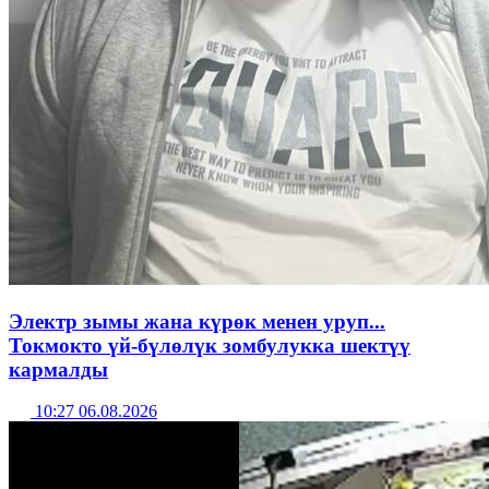
Электр зымы жана күрөк менен уруп...
Токмокто үй-бүлөлүк зомбулукка шектүү
кармалды
10:27 06.08.2026