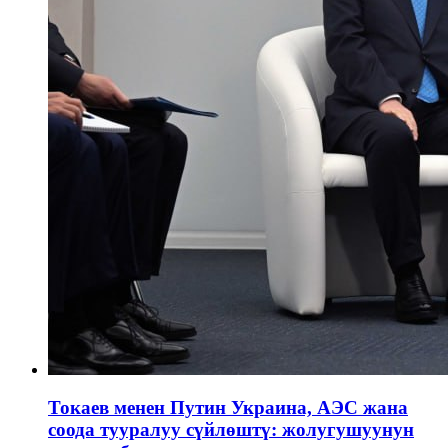
Токаев менен Путин Украина, АЭС жана
соода тууралуу сүйлөштү: жолугушуунун