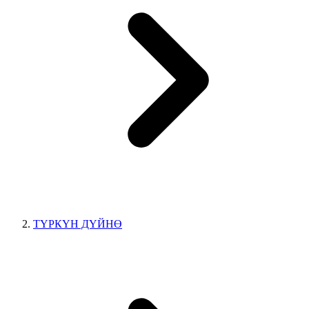
ТҮРКҮН ДҮЙНӨ