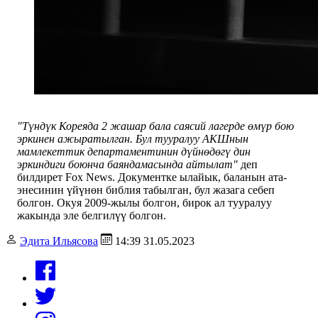
"Түндүк Кореяда 2 жашар бала саясий лагерде өмүр бою
эркинен ажыратылган. Бул тууралуу АКШнын
мамлекеттик департаментинин дүйнөдөгү дин
эркиндиги боюнча баяндамасында айтылат"
деп
билдирет Fox News.
Документке ылайык, баланын ата-
энесинин үйүнөн библия табылган, бул жазага себеп
болгон. Окуя 2009-жылы болгон, бирок ал тууралуу
жакында эле белгилүү болгон.
Эдита Ильясова
14:39 31.05.2023