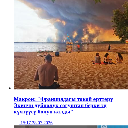
Макрон: "Франциядагы токой өрттөрү
Экинчи дүйнөлүк согуштан берки эң
күчтүүсү болуп калды"
15:17 28.07.2026