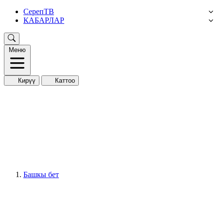
СерепТВ
КАБАРЛАР
Меню
Кирүү
Каттоо
Башкы бет