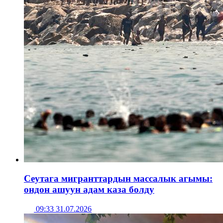
Сеутага мигранттардын массалык агымы:
ондон ашуун адам каза болду
09:33 31.07.2026