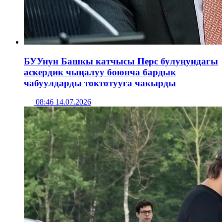
БУУнун Башкы катчысы Перс булуңундагы
аскердик чыңалуу боюнча бардык
чабуулдарды токтотууга чакырды
08:46 14.07.2026