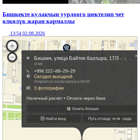
Бишкекте кулакчын уурдоого шектелип чет
өлкөлүк жаран кармалды
13:54 02.08.2026