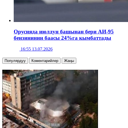
Орусияда июлдун башынан бери АИ-95
бензининин баасы 24%га кымбаттады
16:55 13.07.2026
Популярдуу
Коментарийлер
Жаңы