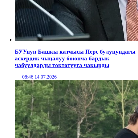
БУУнун Башкы катчысы Перс булуңундагы
аскердик чыңалуу боюнча бардык
чабуулдарды токтотууга чакырды
08:46 14.07.2026