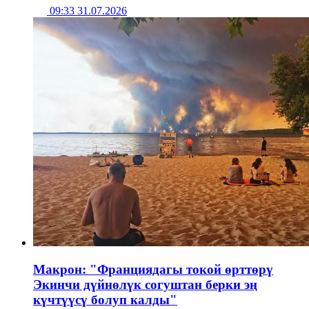
09:33 31.07.2026
Макрон: "Франциядагы токой өрттөрү
Экинчи дүйнөлүк согуштан берки эң
күчтүүсү болуп калды"