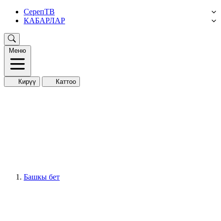
СерепТВ
КАБАРЛАР
Меню
Кирүү
Каттоо
Башкы бет