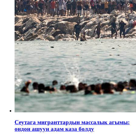
Сеутага мигранттардын массалык агымы:
ондон ашуун адам каза болду