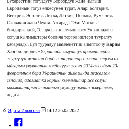
Бухаресттин тогуздугу Борбордук жана Чыгыш
Европанын тогуз өлкөсүнөн турат. Алар: Болгария,
Венгрия, Эстония, Литва, Латвия, Польша, Румыния,
Словакия жана Чехия. Ал арада "Эхо Москвы"
билдиргендей, Эл аралык кылмыш соту Украинадагы
согуш кылмыштары боюнча тергөө иштери тууралуу
кабарлады. Бул тууралуу мамлекеттик айыптоочу
Карим
Хан
билдирди.
«
Украинада согуштук аракеттерди
жүргүзүп жаткан бардык тараптарга менин кеңсем өз
ыйгарым укуктарын колдонууга жана 2014-жылдын 20-
февралынан бери Украинанын аймагында жасалган
геноцид, адамзатка каршы кылмыштар же согуш
кылмыштарын иликтөөгө укуктуу экенин эскертем»
, -
деди ал.
Эдита Ильясова
14:12 25.02.2022