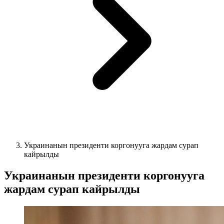
Украинанын президенти коргонууга жардам сурап
кайрылды
Украинанын президенти коргонууга
жардам сурап кайрылды