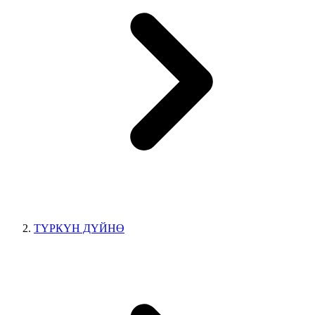
ТҮРКҮН ДҮЙНӨ