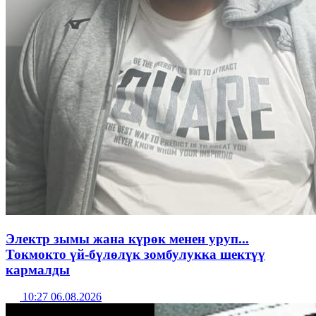
Электр зымы жана күрөк менен уруп...
Токмокто үй-бүлөлүк зомбулукка шектүү
кармалды
10:27 06.08.2026