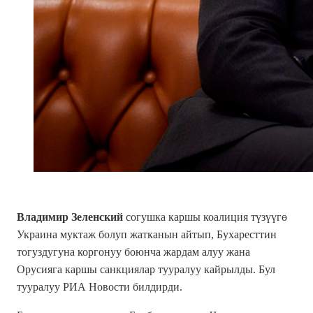
Владимир Зеленский
согушка каршы коалиция түзүүгө
Украина муктаж болуп жатканын айтып, Бухаресттин
тогуздугуна коргонуу боюнча жардам алуу жана
Орусияга каршы санкциялар тууралуу кайрылды. Бул
тууралуу РИА Новости билдирди.