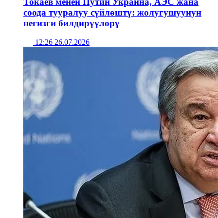
Токаев менен Путин Украина, АЭС жана
соода тууралуу сүйлөштү: жолугушуунун
негизги билдирүүлөрү
12:26 26.07.2026