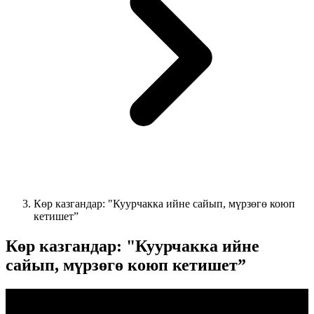
Көр казгандар: "Куурчакка ийне сайып, мүрзөгө коюп
кетишет”
Көр казгандар: "Куурчакка ийне
сайып, мүрзөгө коюп кетишет”