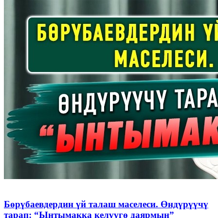
Бөрүбаевдердин үй талаш маселеси. Өндүрүүчү
тарап: “Ынтымакка келүүгө даярмын”