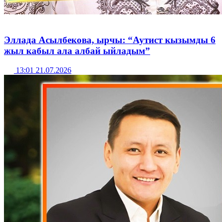
Эллада Асылбекова, ырчы: “Аутист кызымды 6
жыл кабыл ала албай ыйладым”
13:01 21.07.2026