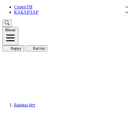
СерепТВ
КАБАРЛАР
Меню
Кирүү
Каттоо
Башкы бет