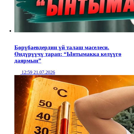
Бөрүбаевдердин үй талаш маселеси.
Өндүрүүчү тарап: “Ынтымакка келүүгө
даярмын”
12:59 21.07.2026