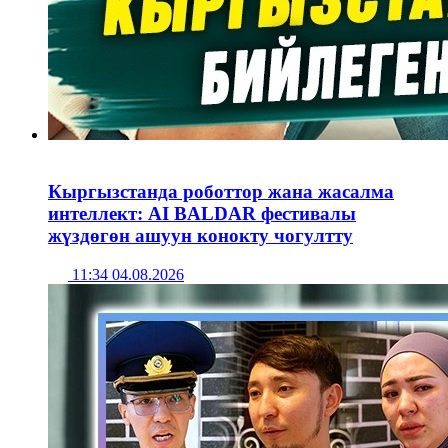
Кыргызстанда роботтор жана жасалма
интеллект: AI BALDAR фестивалы
жүздөгөн ашуун конокту чогултту
11:34 04.08.2026