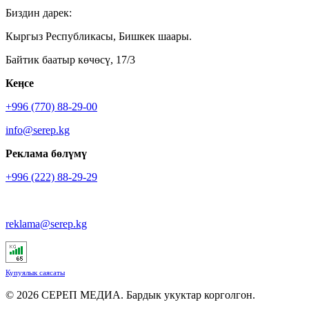
Биздин дарек:
Кыргыз Республикасы, Бишкек шаары.
Байтик баатыр көчөсү, 17/3
Кеӊсе
+996 (770) 88-29-00
info@serep.kg
Реклама бөлүмү
+996 (222) 88-29-29
reklama@serep.kg
Купуялык саясаты
© 2026 СЕРЕП МЕДИА. Бардык укуктар корголгон.