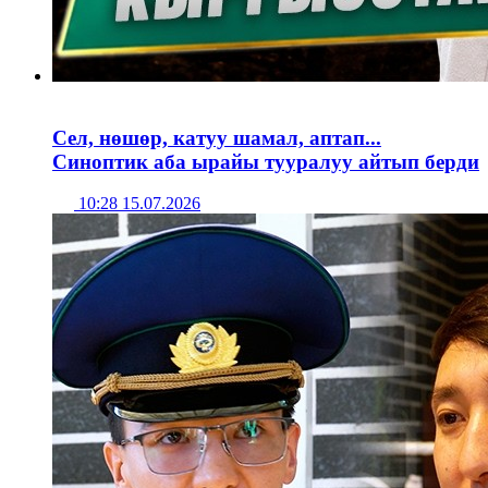
Сел, нөшөр, катуу шамал, аптап...
Синоптик аба ырайы тууралуу айтып берди
10:28 15.07.2026