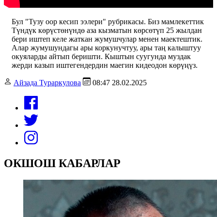
Бул "Тузу оор кесип ээлери" рубрикасы. Биз мамлекеттик
Түндүк көрүстөнүндө аза кызматын көрсөтүп 25 жылдан
бери иштеп келе жаткан жумушчулар менен маектештик.
Алар жумушундагы ары коркунучтуу, ары таң калыштуу
окуяларды айтып беришти. Кыштын суугунда муздак
жерди казып иштегендердин маегин кидеодон көрүңүз.
Айзада Тураркулова
08:47 28.02.2025
ОКШОШ КАБАРЛАР