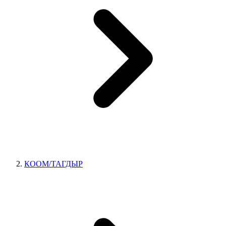
КООМ/ТАГДЫР