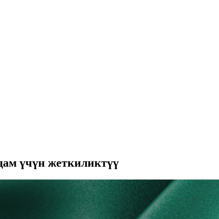
дам үчүн жеткиликтүү