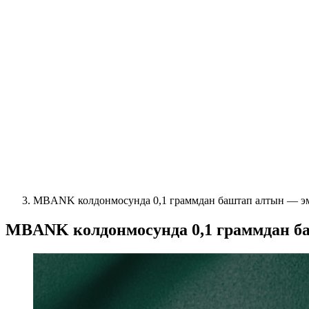
MBANK колдонмосунда 0,1 граммдан баштап алтын — эм
MBANK колдонмосунда 0,1 граммдан ба