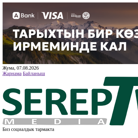
Жума, 07.08.2026
Жарнама
Байланыш
Биз социалдык тармакта