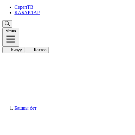
СерепТВ
КАБАРЛАР
Меню
Кирүү
Каттоо
Башкы бет