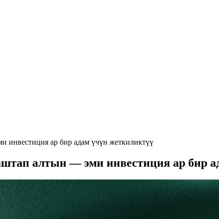
и инвестиция ар бир адам үчүн жеткиликтүү
штап алтын — эми инвестиция ар бир а