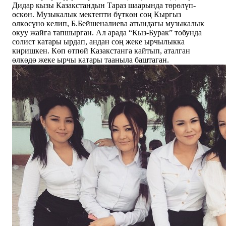
Дидар кызы Казакстандын Тараз шаарында төрөлүп-
өскөн. Музыкалык мектепти бүткөн соң Кыргыз
өлкөсүнө келип, Б.Бейшеналиева атындагы музыкалык
окуу жайга тапшырган. Ал арада “Кыз-Бурак” тобунда
солист катары ырдап, андан соң жеке ырчылыкка
киришкен. Көп өтпөй Казакстанга кайтып, аталган
өлкөдө жеке ырчы катары тааныла баштаган.