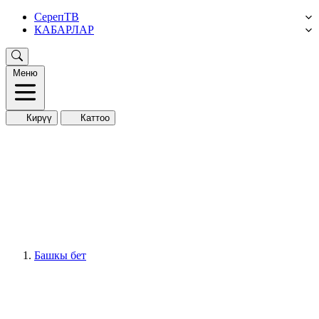
СерепТВ
КАБАРЛАР
Меню
Кирүү
Каттоо
Башкы бет