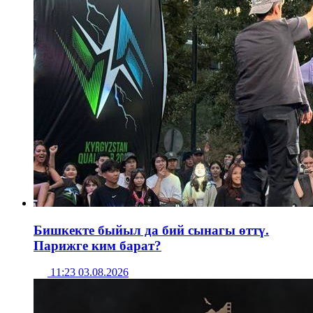
Бишкекте быйыл да бий сынагы өттү.
Парижге ким барат?
11:23 03.08.2026