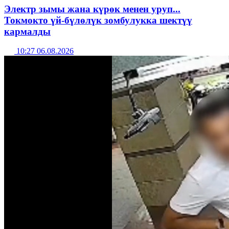
Электр зымы жана күрөк менен уруп...
Токмокто үй-бүлөлүк зомбулукка шектүү
кармалды
10:27 06.08.2026