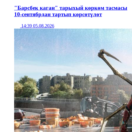
"Барсбек каган" тарыхый көркөм тасмасы
10-сентябрдан тартып көрсөтүлөт
14:39 05.08.2026