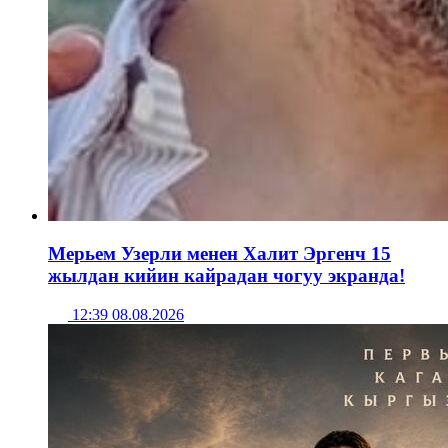
Мерьем Узерли менен Халит Эргенч 15
жылдан кийин кайрадан чогуу экранда!
12:39 08.08.2026