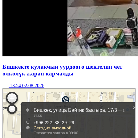
Бишкекте кулакчын уурдоого шектелип чет
өлкөлүк жаран кармалды
13:54 02.08.2026