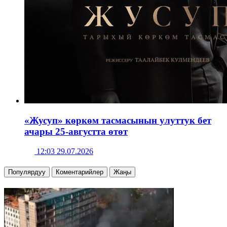
«Жусуп» көркөм тасмасынын улуттук бет
ачары 25-августта өтөт
12:03 29.07.2026
Популярдуу
Коментарийлер
Жаңы