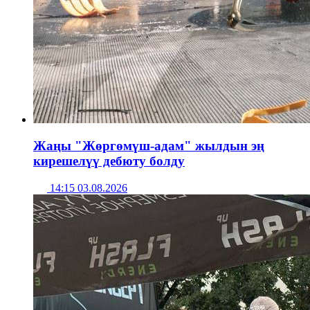
Жаңы "Жөргөмүш-адам" жылдын эң
кирешелүү дебюту болду
14:15 03.08.2026