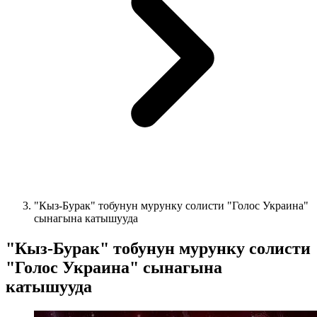
"Кыз-Бурак" тобунун мурунку солисти "Голос Украина"
сынагына катышууда
"Кыз-Бурак" тобунун мурунку солисти
"Голос Украина" сынагына
катышууда