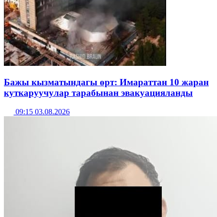
Бажы кызматындагы өрт: Имараттан 10 жаран
куткаруучулар тарабынан эвакуацияланды
09:15 03.08.2026