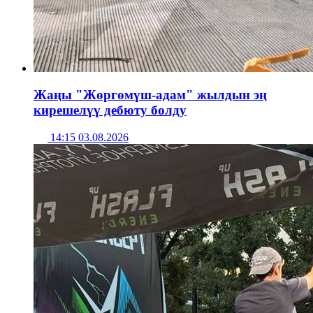
Жаңы "Жөргөмүш-адам" жылдын эң
кирешелүү дебюту болду
14:15 03.08.2026