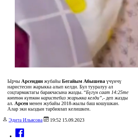
Ырчы
Арсендин
жубайы
Бегайым Абышева
үчүнчү
наристесин жарыкка алып келди. Бул тууралуу ал
соцтармактагы баракчасына жазды. “
Бүгүн саат 14:25те
көптөн күткөн наристебиз жарыкка келди”
,- деп жазды
ал.
Арсен
менен жубайы 2018-жылы баш кошушкан.
Алар эки кыздын тарбиялап келишкен.
Эдита Ильясова
19:52 15.09.2023