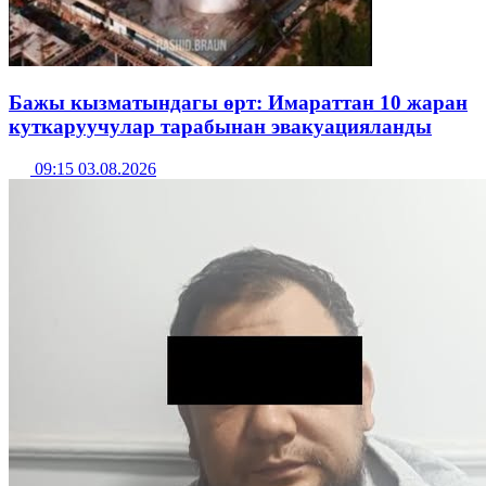
Бажы кызматындагы өрт: Имараттан 10 жаран
куткаруучулар тарабынан эвакуацияланды
09:15 03.08.2026