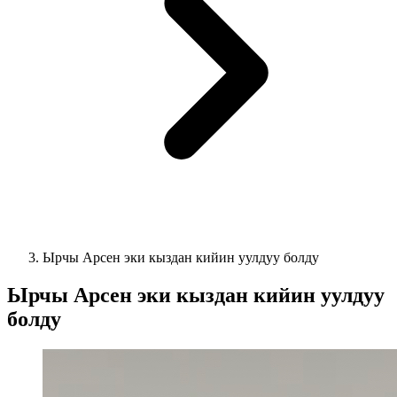
Ырчы Арсен эки кыздан кийин уулдуу болду
Ырчы Арсен эки кыздан кийин уулдуу
болду