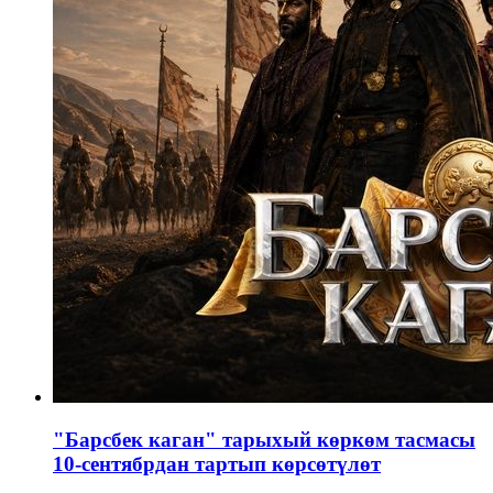
"Барсбек каган" тарыхый көркөм тасмасы
10-сентябрдан тартып көрсөтүлөт