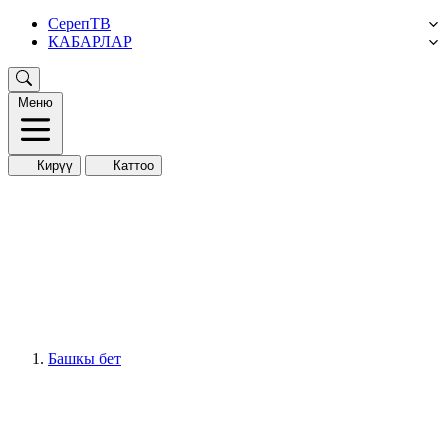
СерепТВ
КАБАРЛАР
Меню
Кирүү
Каттоо
Башкы бет