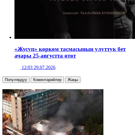
«Жусуп» көркөм тасмасынын улуттук бет
ачары 25-августта өтөт
12:03 29.07.2026
Популярдуу
Коментарийлер
Жаңы