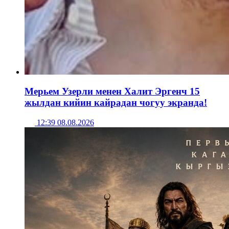
Мерьем Узерли менен Халит Эргенч 15
жылдан кийин кайрадан чогуу экранда!
12:39 08.08.2026