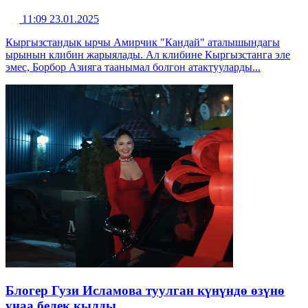
11:09 23.01.2025
Кыргызстандык ырчы Амирчик "Кандай" аталышындагы
ырынын клибин жарыялады. Ал клибине Кыргызстанга эле
эмес, Борбор Азияга таанымал болгон атактууларды...
Блогер Гузи Исламова туулган күнүндө өзүнө
унаа белек кылды