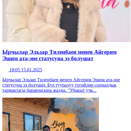
Ырчылар Эльзар Тиленбаев менен Айгерим
Эшим ата-эне статусуна ээ болушат
18:05 15.01.2025
Ырчылар Эльзар Тиленбаев менен Айгерим Эшим ата-эне
статусуна ээ болушат. Бул тууралуу түгөйлөр социалдык
тармактагы баракчасына жазды. "Убакыт учк...