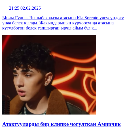
21:25 02.02.2025
Ырчы Гүлназ Чыныбек кызы атасына Kia Sorento үлгүсүндөгү
унаа белек кылды. Жакындарынын курчоосунда атасына
күтүлбөгөн белек тапшырган ырчы айым бул к...
Атактууларды бир клипке чогулткан Амирчик