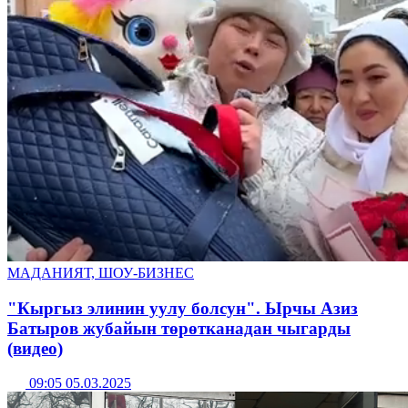
МАДАНИЯТ, ШОУ-БИЗНЕС
"Кыргыз элинин уулу болсун". Ырчы Азиз
Батыров жубайын төрөтканадан чыгарды
(видео)
09:05 05.03.2025