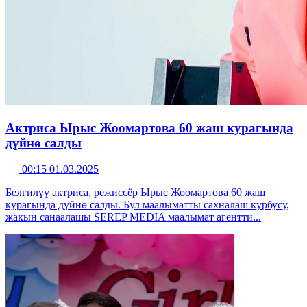
Актриса Ырыс Жоомартова 60 жаш курагында
дүйнө салды
00:15 01.03.2025
Белгилүү актриса, режиссёр Ырыс Жоомартова 60 жаш
курагында дүйнө салды. Бул маалыматты сахналаш курбусу,
жакын санаалашы SEREP MEDIA маалымат агентти...