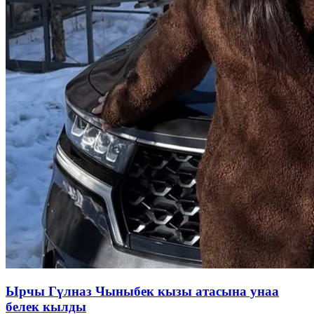
Ырчы Гүлназ Чыныбек кызы атасына унаа
белек кылды