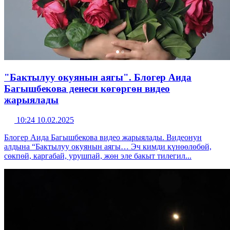
"Бактылуу окуянын аягы". Блогер Аида
Багышбекова денеси көгөргөн видео
жарыялады
10:24 10.02.2025
Блогер Аида Багышбекова видео жарыялады. Видеонун
алдына “Бактылуу окуянын аягы… Эч кимди күнөөлөбөй,
сөкпөй, каргабай, урушпай, жөн эле бакыт тилегил...