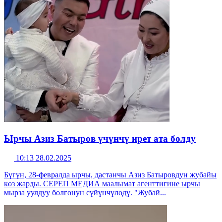
Ырчы Азиз Батыров үчүнчү ирет ата болду
10:13 28.02.2025
Бүгүн, 28-февралда ырчы, дастанчы Азиз Батыровдун жубайы
көз жарды. СЕРЕП МЕДИА маалымат агенттигине ырчы
мырза уулдуу болгонун сүйүнчүлөдү. "Жубай...