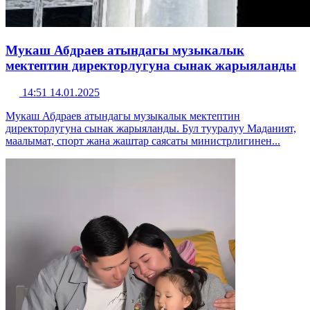
Мукаш Абдраев атындагы музыкалык
мектептин директорлугуна сынак жарыяланды
14:51 14.01.2025
Мукаш Абдраев атындагы музыкалык мектептин
директорлугуна сынак жарыяланды. Бул тууралуу Маданият,
маалымат, спорт жана жаштар саясаты министрлигинен...