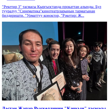
"Рекетир 3" тасмасы Кыргызстанда прокаттан алынды. Бул
тууралуу "Синематика"кинотеатрларынын тармагынан
билдиришти. "Урматтуу коноктор, "Рэкетир: Ж...
Дастан Жапар Рыскелдинин "Качкын" тасмасы