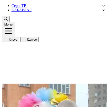
СерепТВ
КАБАРЛАР
Меню
Кирүү
Каттоо