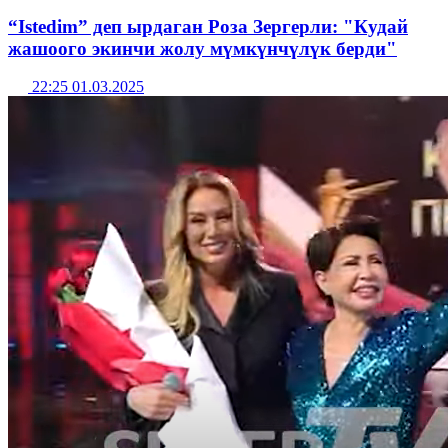
“Istedim” деп ырдаган Роза Зергерли: "Кудай
жашоого экинчи жолу мүмкүнчүлүк берди"
22:25 01.03.2025