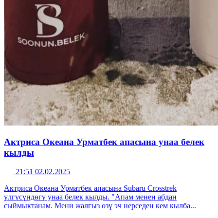
Актриса Океана Урматбек апасына унаа белек
кылды
21:51 02.02.2025
Актриса Океана Урматбек апасына Subaru Crosstrek
үлгүсүндөгү унаа белек кылды. "Апам менен абдан
сыймыктанам. Мени жалгыз өзү эч нерседен кем кылба...