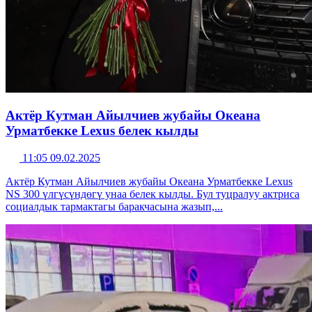
Актёр Кутман Айылчиев жубайы Океана
Урматбекке Lexus белек кылды
11:05 09.02.2025
Актёр Кутман Айылчиев жубайы Океана Урматбекке Lexus
NS 300 үлгүсүндөгү унаа белек кылды. Бул туцралуу актриса
социалдык тармактагы баракчасына жазып,...