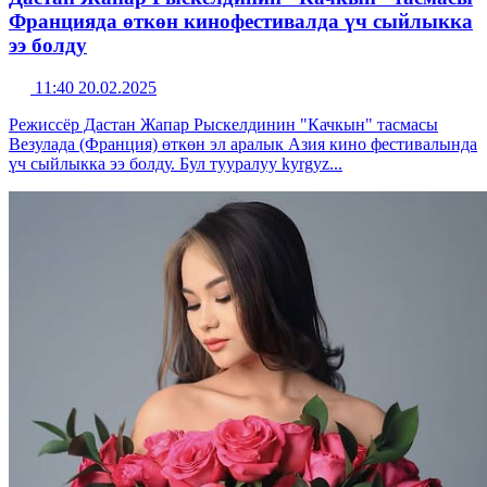
Францияда өткөн кинофестивалда үч сыйлыкка
ээ болду
11:40 20.02.2025
Режиссёр Дастан Жапар Рыскелдинин "Качкын" тасмасы
Везулада (Франция) өткөн эл аралык Азия кино фестивалында
үч сыйлыкка ээ болду. Бул тууралуу kyrgyz...