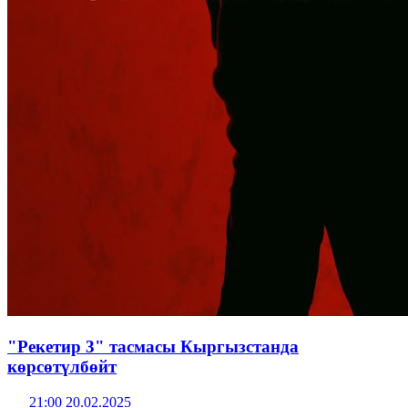
"Рекетир 3" тасмасы Кыргызстанда
көрсөтүлбөйт
21:00 20.02.2025