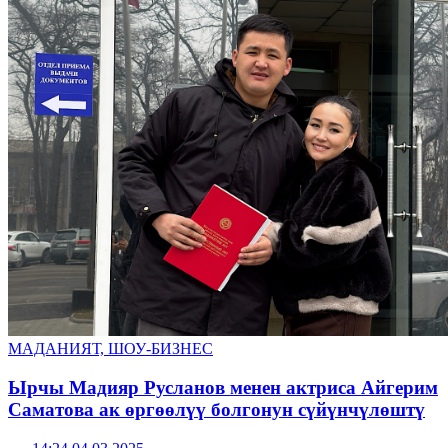
МАДАНИЯТ, ШОУ-БИЗНЕС
Ырчы Мадияр Русланов менен актриса Айгерим
Саматова ак өргөөлүү болгонун сүйүнчүлөштү