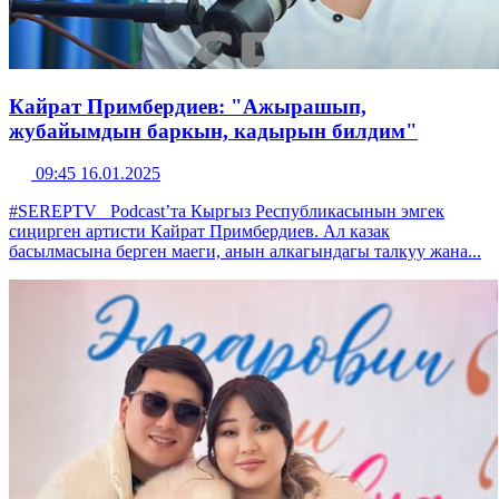
Кайрат Примбердиев: "Ажырашып,
жубайымдын баркын, кадырын билдим"
09:45 16.01.2025
#SEREPTV_ Podcast’та Кыргыз Республикасынын эмгек
сиңирген артисти Кайрат Примбердиев. Ал казак
басылмасына берген маеги, анын алкагындагы талкуу жана...