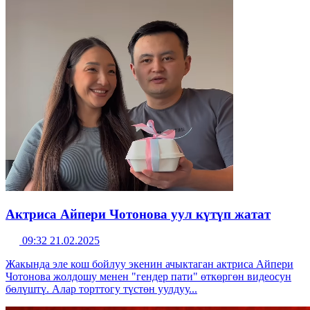
Актриса Айпери Чотонова уул күтүп жатат
09:32 21.02.2025
Жакында эле кош бойлуу экенин ачыктаган актриса Айпери
Чотонова жолдошу менен "гендер пати" өткөргөн видеосун
бөлүштү. Алар торттогу түстөн уулдуу...