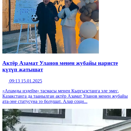
Актёр Азамат Уланов менен жубайы наристе
күтүп жатышат
09:13 15.01.2025
«Апамды издейм» тасмасы менен Кыргызстанга эле эмес,
Казакстанга да таанылган актёр Азамат Уланов менен жубайы
ата-эне статусуна ээ болушат. Алар соци...