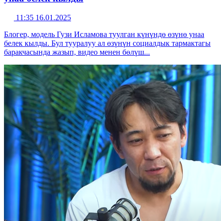
11:35 16.01.2025
Блогер, модель Гузи Исламова туулган күнүндө өзүнө унаа
белек кылды. Бул тууралуу ал өзүнүн социалдык тармактагы
баракчасында жазып, видео менен бөлүш...