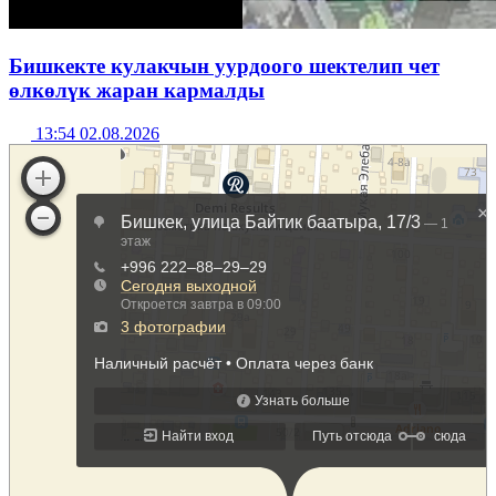
Бишкекте кулакчын уурдоого шектелип чет
өлкөлүк жаран кармалды
13:54 02.08.2026