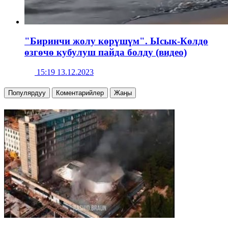
"Биринчи жолу көрүшүм". Ысык-Көлдө
өзгөчө кубулуш пайда болду (видео)
15:19 13.12.2023
Популярдуу
Коментарийлер
Жаңы