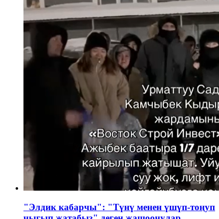
"Элдик кабарчы": "Түнү менен үшүп-тоңуп
чыгып жатабыз" деген жашоочулар