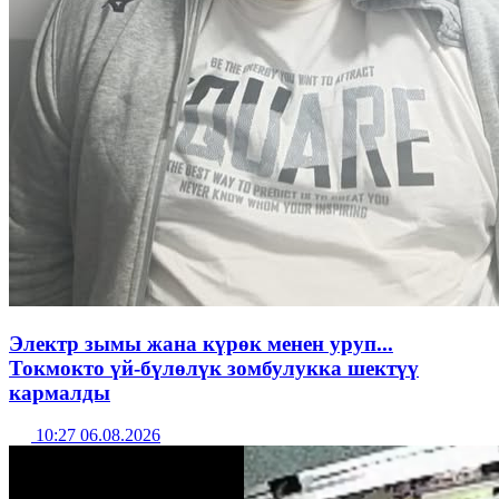
Электр зымы жана күрөк менен уруп...
Токмокто үй-бүлөлүк зомбулукка шектүү
кармалды
10:27 06.08.2026