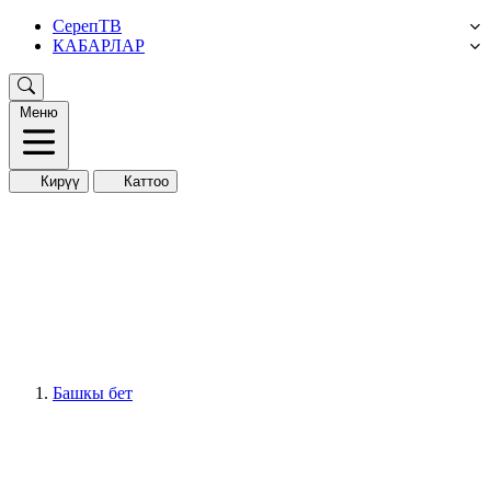
СерепТВ
КАБАРЛАР
Меню
Кирүү
Каттоо
Башкы бет