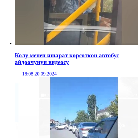
Колу менен ишарат көрсөткөн автобус
айдоочунун видеосу
18:08 20.09.2024