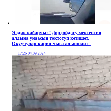
Элдик кабарчы: "Дордойдогу мектептин
алдына унаасын токтотуп кетишет.
Окуучулар кирип-чыга алышпайт"
17:26 04.09.2024