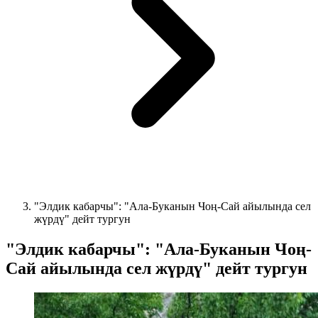
"Элдик кабарчы": "Ала-Буканын Чоң-Сай айылында сел
жүрдү" дейт тургун
"Элдик кабарчы": "Ала-Буканын Чоң-
Сай айылында сел жүрдү" дейт тургун