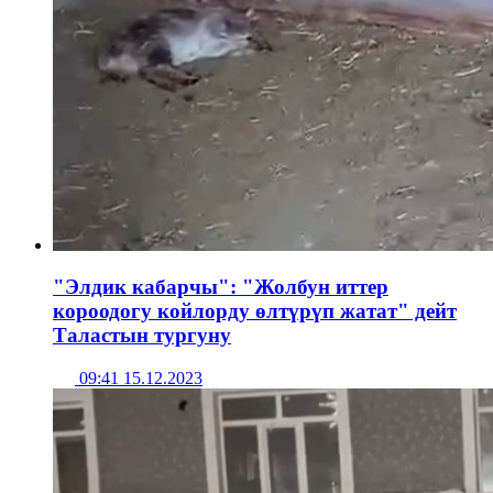
"Элдик кабарчы": "Жолбун иттер
короодогу койлорду өлтүрүп жатат" дейт
Таластын тургуну
09:41 15.12.2023