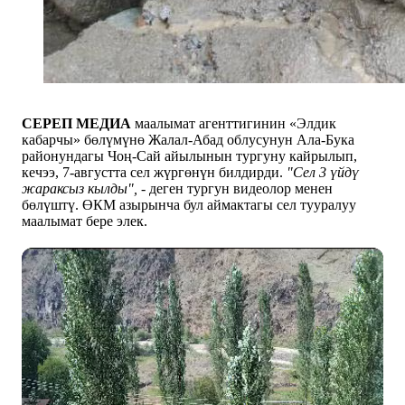
СЕРЕП МЕДИА
маалымат агенттигинин «Элдик
кабарчы» бөлүмүнө Жалал-Абад облусунун Ала-Бука
районундагы Чоң-Сай айылынын тургуну кайрылып,
кечээ, 7-августта сел жүргөнүн билдирди.
"Сел 3 үйдү
жараксыз кылды", -
деген тургун видеолор менен
бөлүштү. ӨКМ азырынча бул аймактагы сел тууралуу
маалымат бере элек.