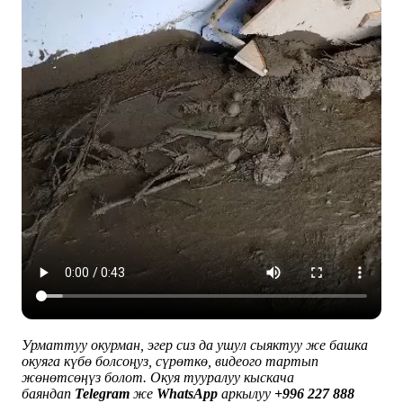
Урматтуу окурман, эгер сиз да ушул сыяктуу же башка
окуяга күбө болсоңуз, сүрөткө, видеого тартып
жөнөтсөңүз болот. Окуя тууралуу
кыскача
баяндап
Telegram
же
WhatsApp
аркылуу
+996 227 888